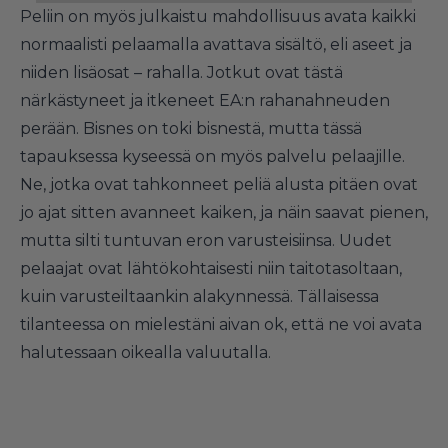
Peliin on myös julkaistu mahdollisuus avata kaikki
normaalisti pelaamalla avattava sisältö, eli aseet ja
niiden lisäosat – rahalla. Jotkut ovat tästä
närkästyneet ja itkeneet EA:n rahanahneuden
perään. Bisnes on toki bisnestä, mutta tässä
tapauksessa kyseessä on myös palvelu pelaajille.
Ne, jotka ovat tahkonneet peliä alusta pitäen ovat
jo ajat sitten avanneet kaiken, ja näin saavat pienen,
mutta silti tuntuvan eron varusteisiinsa. Uudet
pelaajat ovat lähtökohtaisesti niin taitotasoltaan,
kuin varusteiltaankin alakynnessä. Tällaisessa
tilanteessa on mielestäni aivan ok, että ne voi avata
halutessaan oikealla valuutalla.