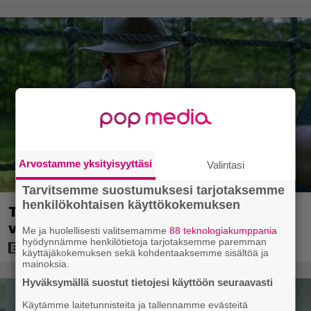
Arvostamme yksityisyyttäsi
Valintasi
Tarvitsemme suostumuksesi tarjotaksemme
henkilökohtaisen käyttökokemuksen
Tuleva videopelielokuva jäi Sam Neillin
viimeiseksi rooliksi
Me ja huolellisesti valitsemamme
88 teknologiakumppania
hyödynnämme henkilötietoja tarjotaksemme paremman
käyttäjäkokemuksen sekä kohdentaaksemme sisältöä ja
mainoksia.
Hyväksymällä suostut tietojesi käyttöön seuraavasti
Käytämme laitetunnisteita ja tallennamme evästeitä