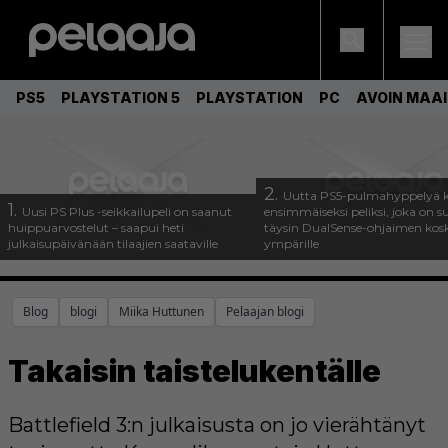
PS5
PLAYSTATION 5
PLAYSTATION
PC
AVOIN MAA
2.
Uutta PS5-pulmahyppelyä k
1.
Uusi PS Plus -seikkailupeli on saanut
ensimmäiseksi peliksi, joka on s
huippuarvostelut – saapui heti
täysin DualSense-ohjaimen kos
julkaisupäivänään tilaajien saataville
ympärille
Blog
blogi
Miika Huttunen
Pelaajan blogi
Takaisin taistelukentälle
Battlefield 3:n julkaisusta on jo vierähtänyt