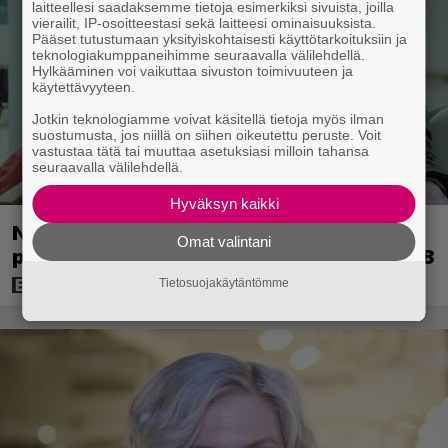
laitteellesi saadaksemme tietoja esimerkiksi sivuista, joilla
vierailit, IP-osoitteestasi sekä laitteesi ominaisuuksista.
Pääset tutustumaan yksityiskohtaisesti käyttötarkoituksiin ja
teknologiakumppaneihimme seuraavalla välilehdellä.
Hylkääminen voi vaikuttaa sivuston toimivuuteen ja
käytettävyyteen.
Jotkin teknologiamme voivat käsitellä tietoja myös ilman
suostumusta, jos niillä on siihen oikeutettu peruste. Voit
vastustaa tätä tai muuttaa asetuksiasi milloin tahansa
seuraavalla välilehdellä.
Hyväksyn kaikki
Nyt Netflixissä: Yksi viime vuosien
Omat valintani
parhaista rikossarjoista – IMDB-arvio 8,8
Tietosuojakäytäntömme