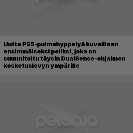
Uutta PS5-pulmahyppelyä kuvaillaan
ensimmäiseksi peliksi, joka on
suunniteltu täysin DualSense-ohjaimen
kosketuslevyn ympärille