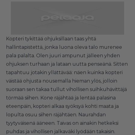
Kopteri tykittää ohjuksillaan taas yhtä
hallintapistettä, jonka luona oleva talo murenee
pala palalta. Olen juuri ampunut jälleen yhden
ohjuksen turhaan ja lataan uutta penseänä. Sitten
tapahtuu jotakin yllättävää: näen kuinka kopteri
väistää ohjusta nousemalla hieman ylös, jolloin
suoraan sen takaa tullut vihollisen suihkuhävittäjä
törmää siihen. Kone räjähtää ja lentää palasina
eteenpäin, kopteri alkaa syöksyä kohti maata ja
lopulta osuu siihen räjähtäen. Naurahdan
tyytyväisenä ääneen. Taivas on ainakin hetkeksi
puhdas ja vihollisen jalkaväki lyödään takaisin.