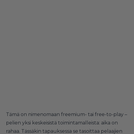
Tämä on nimenomaan freemium- tai free-to-play –
pelien yksi keskeisistä toimintamalleista: aika on
rahaa. Tässäkin tapauksessa se tasoittaa pelaajien