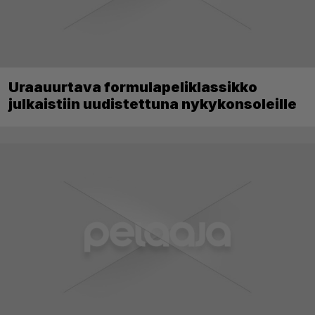
Uraauurtava formulapeliklassikko
julkaistiin uudistettuna nykykonsoleille