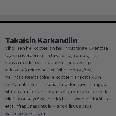
Takaisin Karkandiin
Vihollisen helikopteri on hallinnut taistelukenttää
täysin suvereenisti. Taitava lentäjä ampujansa
kanssa rääkkää vastapuolen ajoneuvoja ja
jalkaväkeä miten haluaa. Vihollinen vyöryy
hallintapisteeltä toiselle kopterin ansiosta kuin
heittämällä. Yritän monien muiden tavoin ampua
sitä alas ilmatorjuntaohjuksella, mutta kokeneella
pilotilla on käytössään sekä lukituksen häirintälaite
että infrapunasoihtuja. Mahdollisuus osua
kohteeseen on pieni.