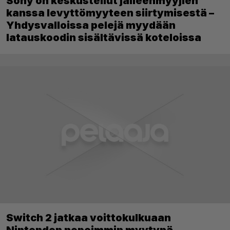
Sony on keskustellut jälleenmyyjien
kanssa levyttömyyteen siirtymisestä –
Yhdysvalloissa pelejä myydään
latauskoodin sisältävissä koteloissa
Switch 2 jatkaa voittokulkuaan
Nintendon nopeimmin myytynä