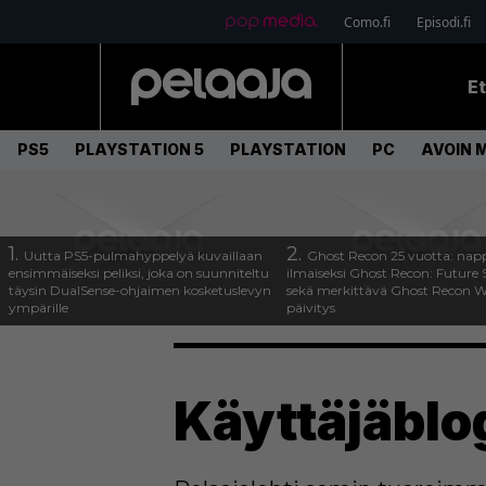
Como.fi
Episodi.fi
E
PS5
PLAYSTATION 5
PLAYSTATION
PC
AVOIN 
1.
2.
Uutta PS5-pulmahyppelyä kuvaillaan
Ghost Recon 25 vuotta: nap
ensimmäiseksi peliksi, joka on suunniteltu
ilmaiseksi Ghost Recon: Future S
täysin DualSense-ohjaimen kosketuslevyn
sekä merkittävä Ghost Recon Wi
ympärille
päivitys
Käyttäjäblog