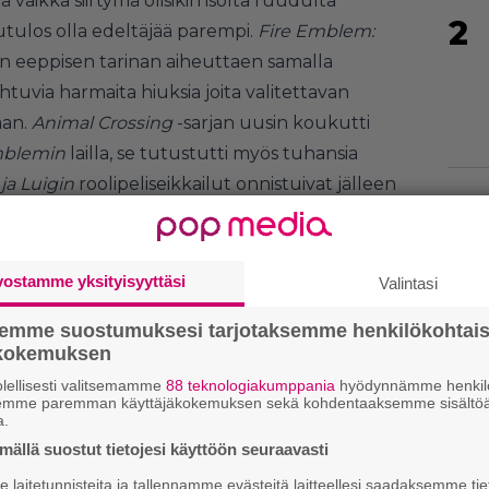
tä vaikka siirtymä olisikin isolta ruudulta
2
tulos olla edeltäjää parempi.
Fire Emblem:
an eeppisen tarinan aiheuttaen samalla
htuvia harmaita hiuksia joita valitettavan
aan.
Animal Crossing
-sarjan uusin koukutti
mblemin
lailla, se tutustutti myös tuhansia
ja Luigin
roolipeliseikkailut onnistuivat jälleen
3
aadullinen rima olikin järjettömän korkealla.
vostamme yksityisyyttäsi
Valintasi
semme suostumuksesi tarjotaksemme henkilökohtai
4
ökokemuksen
lellisesti valitsemamme
88 teknologiakumppania
hyödynnämme henkilö
semme paremman käyttäjäkokemuksen sekä kohdentaaksemme sisältöä
a.
ällä suostut tietojesi käyttöön seuraavasti
5
laitetunnisteita ja tallennamme evästeitä laitteellesi saadaksemme tie