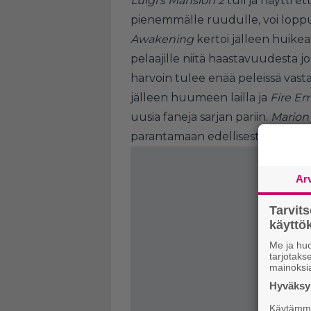
Luigi’s Mansion 2
tuli ja näytti et
pienemmälle ruudulle, voi loppu
Awakening
kertoi jälleen huike
pelaajille niitä haastavuudesta jo
harvoin tulee enää peleissä vast
jälleen huumeen lailla ja
Fire E
uusia faneja sarjan pariin.
Marion 
parantamaan edellisestä vaikka l
Ar
Tarvit
käytt
Me ja huo
tarjotak
mainoksi
Hyväksym
Käytämme 