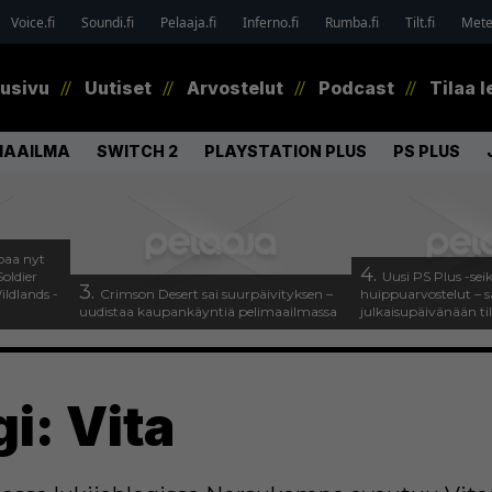
Voice.fi
Soundi.fi
Pelaaja.fi
Inferno.fi
Rumba.fi
Tilt.fi
Metel
tusivu
Uutiset
Arvostelut
Podcast
Tilaa l
MAAILMA
SWITCH 2
PLAYSTATION PLUS
PS PLUS
paa nyt
4.
oldier
Uusi PS Plus -sei
3.
ldlands -
Crimson Desert sai suurpäivityksen –
huippuarvostelut – s
uudistaa kaupankäyntiä pelimaailmassa
julkaisupäivänään til
i: Vita