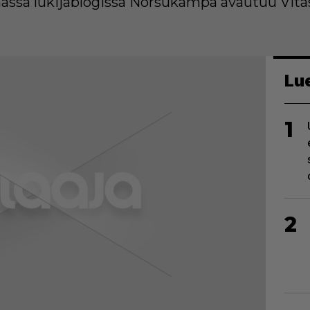
assa lukijablogissa Norsukampa avautuu Vitas
Lu
1
2