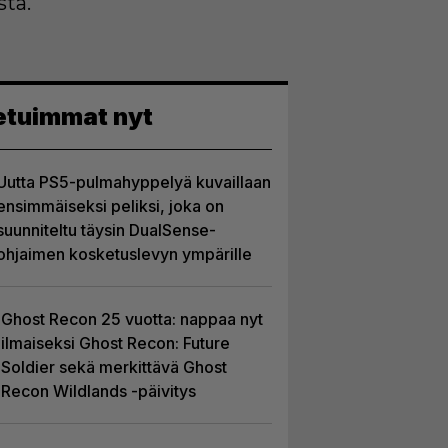
ta.
etuimmat nyt
Uutta PS5-pulmahyppelyä kuvaillaan
ensimmäiseksi peliksi, joka on
suunniteltu täysin DualSense-
ohjaimen kosketuslevyn ympärille
Ghost Recon 25 vuotta: nappaa nyt
ilmaiseksi Ghost Recon: Future
Soldier sekä merkittävä Ghost
Recon Wildlands -päivitys