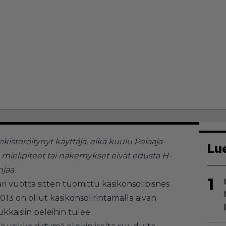
rekisteröitynyt käyttäjä, eikä kuulu Pelaaja-
Lu
n mielipiteet tai näkemykset eivät edusta H-
njaa.
1
ari vuotta sitten tuomittu käsikonsolibisnes
 2013 on ollut käsikonsolirintamalla aivan
kkaisiin peleihin tulee.