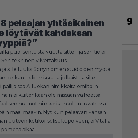
9
 8 pelaajan yhtäaikainen
ne löytävät kahdeksan
yyppiä?”
illa puolisentoista vuotta sitten ja sen tie ei
 Sen tekninen ylivertaisuus
on ja sille luulisi Sonyn omien studioiden myötä
an luokan pelinimikkeitä julkaistua sille
lpailija saa A-luokan nimikkeitä omilta in
a näin ei kuitenkaan ole missään vaiheessa
faalisen huonot niin käsikonsolien luvatussa
äin maailmaakin. Nyt kun pelaavan kansan
ään uuteen kotikonsolisukupolveen, ei Vitalla
lpompaa aikaa.