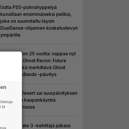
Uutta PS5-pulmahyppelyä
kuvaillaan ensimmäiseksi peliksi,
joka on suunniteltu täysin
DualSense-ohjaimen kosketuslevyn
ympärille
Ghost Recon 25 vuotta: nappaa nyt
ilmaiseksi Ghost Recon: Future
Soldier sekä merkittävä Ghost
Recon Wildlands -päivitys
sen
Crimson Desert sai suurpäivityksen
– uudistaa kaupankäyntiä
tietoja
 ja
pelimaailmassa
Baldur’s Gate 3 -kehittäjä julkaisi
toja