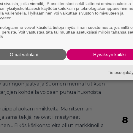
i sivuista, joilla vierailit, IP-osoitteestasi sekä laitteesi ominaisuuksista
an yksityiskohtaisesti käyttötarkoituksiin ja teknologiakumppaneihimm
la välilehdellä. Hylkääminen voi vaikuttaa sivuston toimivuuteen ja
yyteen.
knologiamme voivat käsitellä tietoja myös ilman suostumusta, jos niillä o
u peruste. Voit vastustaa tätä tai muuttaa asetuksiasi milloin tahansa se
6
lä.
Omat valintani
Hyväksyn kaikki
 ensimmäistä satoa. Luvassa on
7
Tietosuojak
monia
ja
Zeldaa
ja vaikka näiden lopullista
tyy auringon jäätyä ja Suomen mennä futiksen
sarjojen kohdalla voidaan puhua huonoista
a huippuluokan nimikkeitä. Mainitsemiani
 ja sama tekijä; ne ovat ilmestyneet
8
inen… Eikös käsikonsoleita ollut markkinoilla