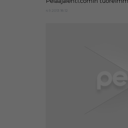
Pelaajalehti.comin tuoreimm
4.9.2013 18:12