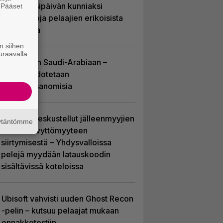
pelin vuosipäivän kunniaksi
. Pääset
e
tilastotietoja pelaajien erikoisista
valinnoista
n siihen
uraavalla
EA myytiin Saudi-Arabiaan –
yhtiöltä odotetaan
massairtisanomisia
Sony on keskustellut jälleenmyyjien
äytäntömme
kanssa levyttömyyteen
siirtymisestä – Yhdysvalloissa
pelejä myydään latauskoodin
sisältävissä koteloissa
Ubisoft vahvisti uuden Ghost Recon
-pelin – kutsuu pelaajat mukaan
ennakkotestiin