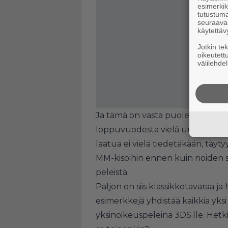
esimerkiks
tutustuma
seuraaval
käytettäv
Jotkin te
oikeutett
välilehdel
Ja tämä on vasta puolen vuoden
loppuvuodesta vielä uutta
Poké
laatua ei vielä tiedetäkään, täy
MM-kisoihin ennen kuin noiden 
peleistä.
Paljon on siis klassikkotavaraa j
esimerkkejä yhdistää kaikkia yksi
yksinoikeuspeleinä 3DS.lle. Hetk