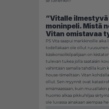
se toinenkin?
”Vitalle ilmestyvä
moninpeli. Mistä 
Vitan omistavaa t
PS Vita saapui markkinoille aika la
todellakaan ole ollut ruusuinen.
käsikonsolikilpailijaan on kiistat
tulevan tukea jolla saataisiin kov
vähintään samalla tahdilla kuin ki
house-tiimeiltään. Vitan kohdall
ollut. Sen myynnit ovat katastro
emämaassaan, kuin muuallakin p
huomio alkaa pikkuhiljaa siirtym
ole luvassa ainakaan aiempaa he