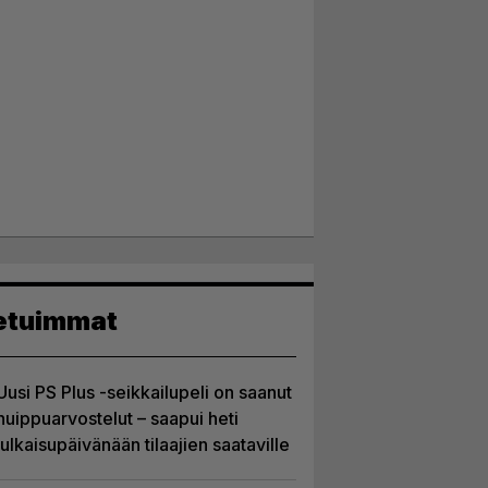
etuimmat
Uusi PS Plus -seikkailupeli on saanut
huippuarvostelut – saapui heti
julkaisupäivänään tilaajien saataville