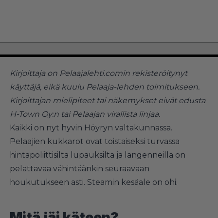
Kirjoittaja on Pelaajalehti.comin rekisteröitynyt
käyttäjä, eikä kuulu Pelaaja-lehden toimitukseen.
Kirjoittajan mielipiteet tai näkemykset eivät edusta
H-Town Oy:n tai Pelaajan virallista linjaa.
Kaikki on nyt hyvin Höyryn valtakunnassa.
Pelaajien kukkarot ovat toistaiseksi turvassa
hintapoliittisilta lupauksilta ja langenneilla on
pelattavaa vähintäänkin seuraavaan
houkutukseen asti. Steamin kesäale on ohi.
Mitä jäi käteen?