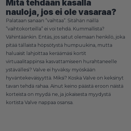
Mitä tehdään kasalla
nauloja, jos ei ole vasaraa?
Palataan sanaan ”vaihtaa”. Sitähän näillä
”vaihtokorteilla” ei voi tehdä. Kummallista?
Vähintäänkin. Entäs, jos satut olemaan henkilö, joka
pitää tällaista höpsötystä humpuukina, mutta
haluaisit lahjoittaa keräämäsi kortit
virtuaalitappinsa kasvattamiseen hurahtaneelle
ystävällesi? Valve ei hyväksy myöskään
hyväntekeväisyyttä. Miksi? Koska Valve on keksinyt
tavan tehdä rahaa. Ainut keino päästä eroon näistä
korteista on myydä ne, ja jokaisesta myydystä
kortista Valve nappaa osansa.