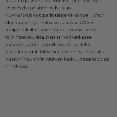
testailun jälkeen jäivät Kuolleet odottelemaan
kovalevylle pölyisen hylly sijaan.
McPixel
on joko typerin tai nerokkain peli, johon
olen törmännyt. Peli sekoittaa
WarioWaren
minipelisekoilua siihen kuuluisaan hetkeen
toimintaelokuvista, jossa sankari katkaisee
punaisen johdon. Vai oliko se vihreä. Joka
tapauksessa rähähtää. Suosittelen nautittavaksi
huonon huumorin ystävien keskuudessa sopivissa
annoksissa.