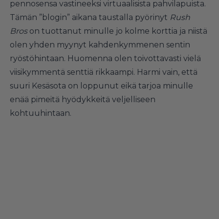
pennosensa vastineeksi virtuaalisista pahvilapuista.
Tämän ”blogin” aikana taustalla pyörinyt
Rush
Bros
on tuottanut minulle jo kolme korttia ja niistä
olen yhden myynyt kahdenkymmenen sentin
ryöstöhintaan. Huomenna olen toivottavasti vielä
viisikymmentä senttiä rikkaampi. Harmi vain, että
suuri Kesäsota on loppunut eikä tarjoa minulle
enää pimeitä hyödykkeitä veljelliseen
kohtuuhintaan.