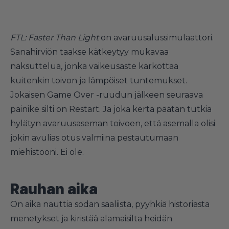
FTL: Faster Than Light
on avaruusalussimulaattori.
Sanahirviön taakse kätkeytyy mukavaa
naksuttelua, jonka vaikeusaste karkottaa
kuitenkin toivon ja lämpöiset tuntemukset.
Jokaisen Game Over -ruudun jälkeen seuraava
painike silti on Restart. Ja joka kerta päätän tutkia
hylätyn avaruusaseman toivoen, että asemalla olisi
jokin avulias otus valmiina pestautumaan
miehistööni. Ei ole.
Rauhan aika
On aika nauttia sodan saaliista, pyyhkiä historiasta
menetykset ja kiristää alamaisilta heidän