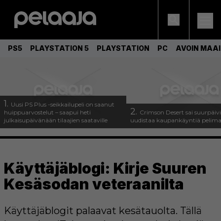
PS5
PLAYSTATION 5
PLAYSTATION
PC
AVOIN MAA
1.
Uusi PS Plus -seikkailupeli on saanut
2.
huippuarvostelut – saapui heti
Crimson Desert sai suurpäivi
julkaisupäivänään tilaajien saataville
uudistaa kaupankäyntiä pelim
Käyttäjäblogi: Kirje Suuren
Kesäsodan veteraanilta
Käyttäjäblogit palaavat kesätauolta. Tällä