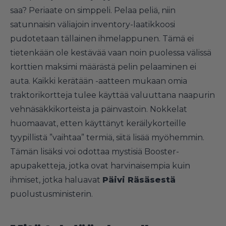
saa? Periaate on simppeli. Pelaa peliä, niin
satunnaisin väliajoin inventory-laatikkoosi
pudotetaan tällainen ihmelappunen. Tämä ei
tietenkään ole kestävää vaan noin puolessa välissä
korttien maksimi määrästä pelin pelaaminen ei
auta. Kaikki kerätään -aatteen mukaan omia
traktorikortteja tulee käyttää valuuttana naapurin
vehnäsäkkikorteista ja päinvastoin. Nokkelat
huomaavat, etten käyttänyt keräilykorteille
tyypillistä ”vaihtaa” termiä, siitä lisää myöhemmin.
Tämän lisäksi voi odottaa mystisiä Booster-
apupaketteja, jotka ovat harvinaisempia kuin
ihmiset, jotka haluavat
Päivi Räsäsestä
puolustusministerin.