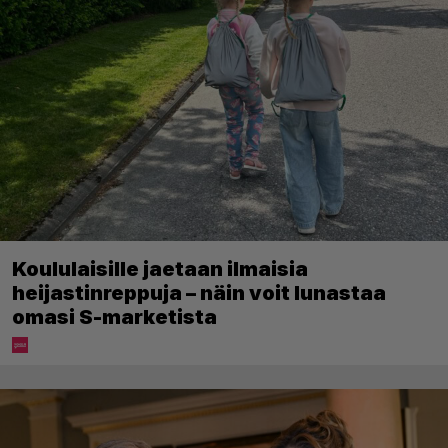
Koululaisille jaetaan ilmaisia
heijastinreppuja – näin voit lunastaa
omasi S-marketista