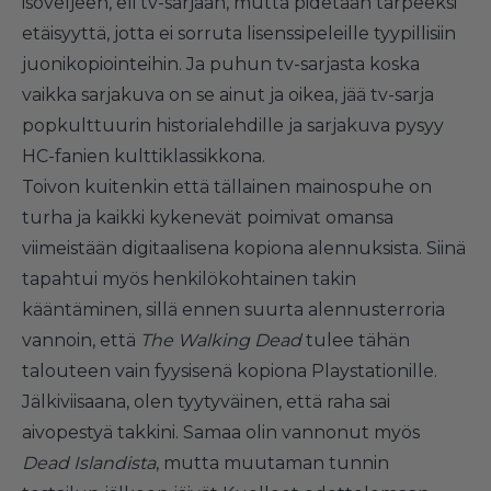
isoveljeen, eli tv-sarjaan, mutta pidetään tarpeeksi
etäisyyttä, jotta ei sorruta lisenssipeleille tyypillisiin
juonikopiointeihin. Ja puhun tv-sarjasta koska
vaikka sarjakuva on se ainut ja oikea, jää tv-sarja
popkulttuurin historialehdille ja sarjakuva pysyy
HC-fanien kulttiklassikkona.
Toivon kuitenkin että tällainen mainospuhe on
turha ja kaikki kykenevät poimivat omansa
viimeistään digitaalisena kopiona alennuksista. Siinä
tapahtui myös henkilökohtainen takin
kääntäminen, sillä ennen suurta alennusterroria
vannoin, että
The Walking Dead
tulee tähän
talouteen vain fyysisenä kopiona Playstationille.
Jälkiviisaana, olen tyytyväinen, että raha sai
aivopestyä takkini. Samaa olin vannonut myös
Dead Islandista
, mutta muutaman tunnin