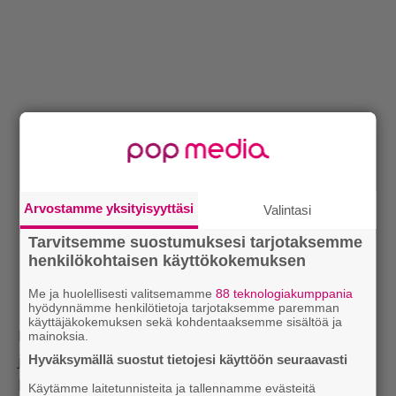
Arvostamme yksityisyyttäsi
Valintasi
Tarvitsemme suostumuksesi tarjotaksemme
henkilökohtaisen käyttökokemuksen
Me ja huolellisesti valitsemamme
88 teknologiakumppania
hyödynnämme henkilötietoja tarjotaksemme paremman
käyttäjäkokemuksen sekä kohdentaaksemme sisältöä ja
Itsekin päätin kiristää rahat noista korteista ulos,
mainoksia.
Hyväksymällä suostut tietojesi käyttöön seuraavasti
joskin viisisenttinen kerrallaan. Ei sillä leipää tienaa,
koska Steam ei leipää myy, mutta antoi tällainen
Käytämme laitetunnisteita ja tallennamme evästeitä