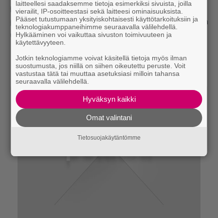
laitteellesi saadaksemme tietoja esimerkiksi sivuista, joilla
pimeä asekauppa minulle resurssit vielä yhteen
vierailit, IP-osoitteestasi sekä laitteesi ominaisuuksista.
Pääset tutustumaan yksityiskohtaisesti käyttötarkoituksiin ja
peliin.
FTL
latasi itsensä koneelleni ilmaiseksi. Tai niin
teknologiakumppaneihimme seuraavalla välilehdellä.
uskottelen lompakolleni.
Hylkääminen voi vaikuttaa sivuston toimivuuteen ja
käytettävyyteen.
Jotkin teknologiamme voivat käsitellä tietoja myös ilman
suostumusta, jos niillä on siihen oikeutettu peruste. Voit
vastustaa tätä tai muuttaa asetuksiasi milloin tahansa
seuraavalla välilehdellä.
Hyväksyn kaikki
Omat valintani
Tietosuojakäytäntömme