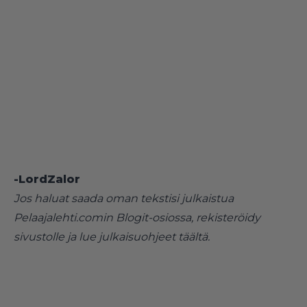
-LordZalor
Jos haluat saada oman tekstisi julkaistua
Pelaajalehti.comin Blogit-osiossa, rekisteröidy
sivustolle ja lue julkaisuohjeet
täältä
.