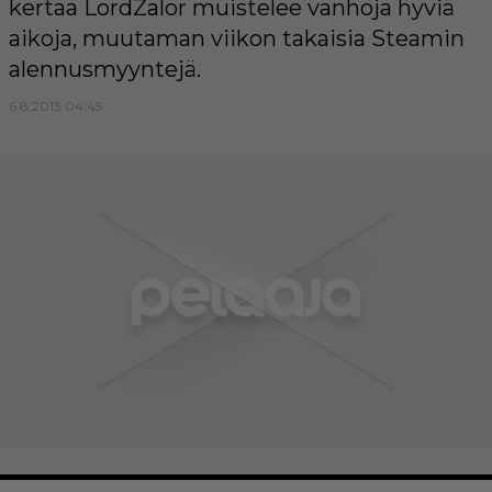
kertaa LordZalor muistelee vanhoja hyviä
aikoja, muutaman viikon takaisia Steamin
alennusmyyntejä.
6.8.2013 04:45