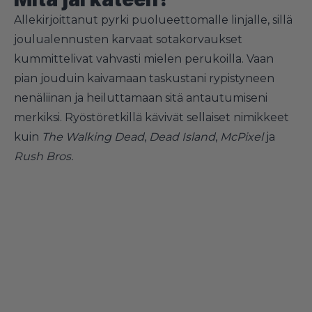
Allekirjoittanut pyrki puolueettomalle linjalle, sillä
joulualennusten karvaat sotakorvaukset
kummittelivat vahvasti mielen perukoilla. Vaan
pian jouduin kaivamaan taskustani rypistyneen
nenäliinan ja heiluttamaan sitä antautumiseni
merkiksi. Ryöstöretkillä kävivät sellaiset nimikkeet
kuin
The Walking Dead
,
Dead Island
,
McPixel
ja
Rush Bros.