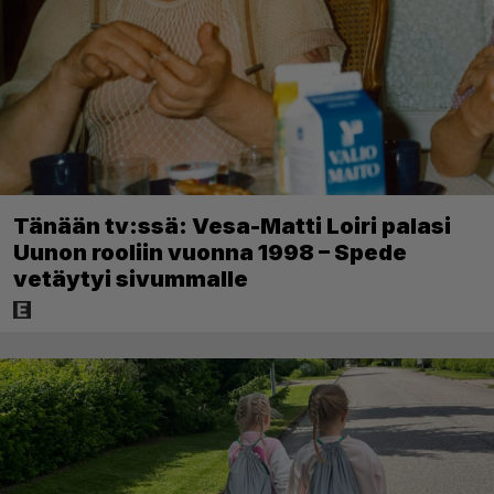
Tänään tv:ssä: Vesa-Matti Loiri palasi
Uunon rooliin vuonna 1998 – Spede
vetäytyi sivummalle