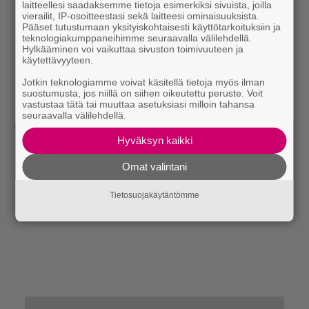
laitteellesi saadaksemme tietoja esimerkiksi sivuista, joilla
vierailit, IP-osoitteestasi sekä laitteesi ominaisuuksista.
Pääset tutustumaan yksityiskohtaisesti käyttötarkoituksiin ja
teknologiakumppaneihimme seuraavalla välilehdellä.
Hylkääminen voi vaikuttaa sivuston toimivuuteen ja
käytettävyyteen.
Jotkin teknologiamme voivat käsitellä tietoja myös ilman
suostumusta, jos niillä on siihen oikeutettu peruste. Voit
vastustaa tätä tai muuttaa asetuksiasi milloin tahansa
seuraavalla välilehdellä.
Hyväksyn kaikki
Omat valintani
Tietosuojakäytäntömme