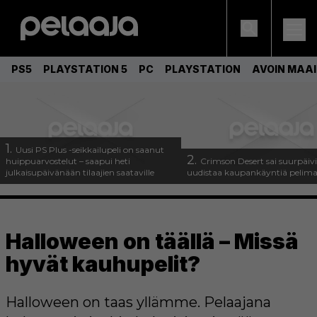
PS5
PLAYSTATION 5
PC
PLAYSTATION
AVOIN MAA
1.
Uusi PS Plus -seikkailupeli on saanut
2.
huippuarvostelut – saapui heti
Crimson Desert sai suurpäivi
julkaisupäivänään tilaajien saataville
uudistaa kaupankäyntiä pelim
Halloween on täällä – Missä
hyvät kauhupelit?
Halloween on taas yllämme. Pelaajana