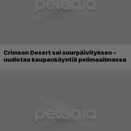
Crimson Desert sai suurpäivityksen –
uudistaa kaupankäyntiä pelimaailmassa