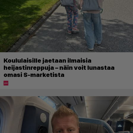
Koululaisille jaetaan ilmaisia
heijastinreppuja – näin voit lunastaa
omasi S-marketista