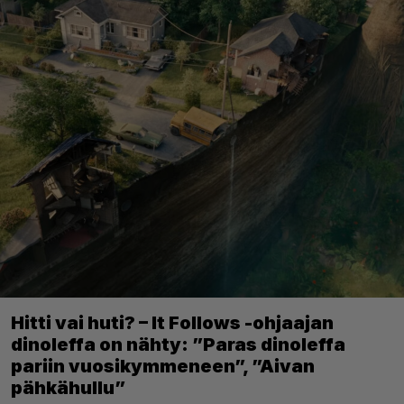
Hitti vai huti? – It Follows -ohjaajan
dinoleffa on nähty: ”Paras dinoleffa
pariin vuosikymmeneen”, ”Aivan
pähkähullu”