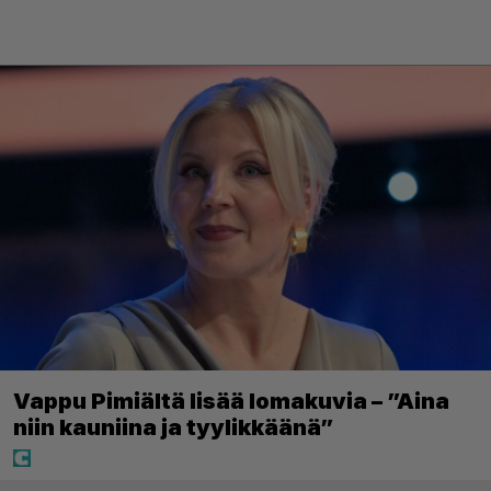
Vappu Pimiältä lisää lomakuvia – ”Aina
niin kauniina ja tyylikkäänä”