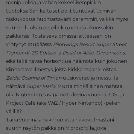
monipuolisia ja vähän kokeellisempiakin
tuotoksia.Sen kaltaiset pelit tuntuvat toimivan
taskukoossa huomattavasti paremmin, vaikka myös
suuren luokan peleillekin on taskukoossakin
paikkansa. Toistaiseksi omassa laitteessani on
viihtynyt etupäässä
Pilotwings Resort
,
Super Street
Fighter IV: 3D Edition
ja
Dead or Alive: Dimensions
,
eikä tällä havaa horisontissa häämötä kuin jokunen
kiinnostava ilmestys, joista kirkkaimpana loistaa
Zelda: Ocarina of Timen
uusioversio ja messuilla
nähtävä
Super Mario
. Mutta minkälainen mahtaa
olla Nintendon tasapaino tulevina vuosina 3DS- ja
Project Café (aka Wii2 / Hyper Nintendo) -pelien
välillä?
Tänä vuonna ainakin omasta näkökulmastani
suurin näytön paikka on Microsoftilla, joka