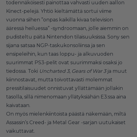
todennäköisesti painottaa vahvasti uuden aallon
Kinect-pelejä. Yhtiö kieltämättä sortui viime
vuonna siihen ”onpas kaikilla kivaa television
ääressä heiluessa” -syndroomaan, jolle aiemmin on
pudisteltu päitä Nintendon tilaisuuksissa. Sony sen
sijana satsaa NGP-taskukonsoliinsa ja sen
ensipeleihin, kun taas loppu- ja alkuvuoden
suurimmat PS3-pelit ovat suurimmaksi osaksi jo
tiedossa. Toki
Uncharted 3
,
Gears of War 3
ja muut
kiinnostavat, mutta toivottavasti molemmat
pressitilaisuudet onnistuvat yllättämään jollakin
tasolla, sillä nimenomaan yllätyksiähän E3:ssa aina
kaivataan.
On myös mielenkiintoista päästä näkemään, miltä
Assassin’s Creed- ja Metal Gear -sarjan uutukaiset
vaikuttavat.