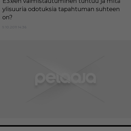
E3:een valmistautuminen tuntuu ja mitä
ylisuuria odotuksia tapahtuman suhteen
on?
9.10.2011 14:36