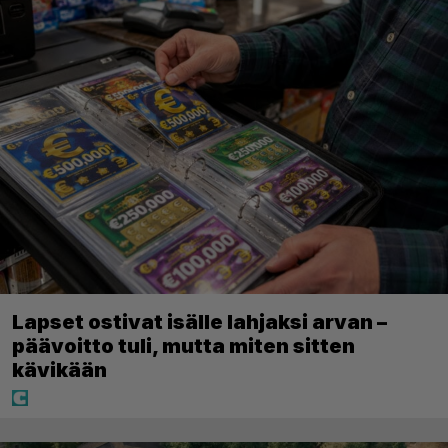
Lapset ostivat isälle lahjaksi arvan –
päävoitto tuli, mutta miten sitten
kävikään