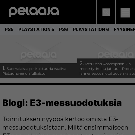
PS5
PLAYSTATION 5
PS6
PLAYSTATION 6
FYYSINE
2.
Red Dead Redemption 2:n
1.
Suomalaista pelikulttuuria vaaliva
menestyskulku jatkuu – Rockst
PixLauncher on julkaistu
länneneepos rikkoi uuden rajap
Blogi: E3-messuodotuksia
Toimituksen nyyppä kertoo omista E3-
messuodotuksistaan. Miltä ensimmäiseen