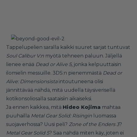
Tappelupelien saralla kaikki suuret sarjat tuntuvat
Soul Calibur V:n
myötä tehneen paluun. Jäljellä
lienee enää
Dead or Alive 5
, jonka kelpuuttaisin
ilomielin messuille. 3DS:n pienemmästä
Dead or
Alive: Dimensionsista
intoutuneena olisi
jännittävää nähdä, mitä uudella täysiverisellä
kotikonsoliosalla saataisiin aikaiseksi.
Ja ennen kaikkea, mitä
Hideo Kojima
mahtaa
puuhailla
Metal Gear Solid: Risingin
luomassa
suojaverhossa? Uusi peli?
Zone of the Enders 3
?
Metal Gear Solid 5
? Saa nähdä miten käy, joten ei