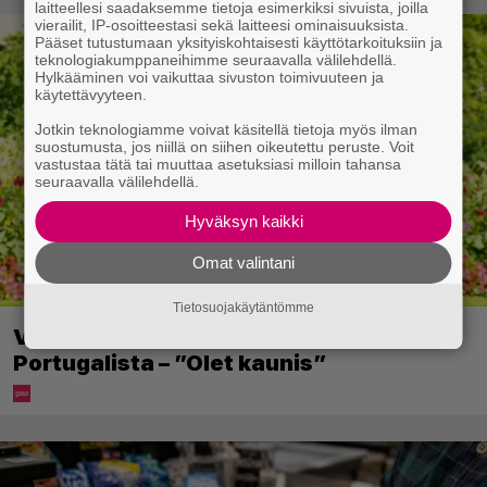
laitteellesi saadaksemme tietoja esimerkiksi sivuista, joilla
vierailit, IP-osoitteestasi sekä laitteesi ominaisuuksista.
Pääset tutustumaan yksityiskohtaisesti käyttötarkoituksiin ja
teknologiakumppaneihimme seuraavalla välilehdellä.
Hylkääminen voi vaikuttaa sivuston toimivuuteen ja
käytettävyyteen.
Jotkin teknologiamme voivat käsitellä tietoja myös ilman
suostumusta, jos niillä on siihen oikeutettu peruste. Voit
vastustaa tätä tai muuttaa asetuksiasi milloin tahansa
seuraavalla välilehdellä.
Hyväksyn kaikki
Omat valintani
Tietosuojakäytäntömme
Vappu Pimiä julkaisi lomakuvia
Portugalista – ”Olet kaunis”