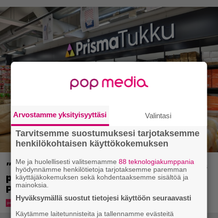
Arvostamme yksityisyyttäsi
Valintasi
Tarvitsemme suostumuksesi tarjotaksemme
henkilökohtaisen käyttökokemuksen
Me ja huolellisesti valitsemamme
88 teknologiakumppania
”Tavallista suurempia pakkauksia myös
hyödynnämme henkilötietoja tarjotaksemme paremman
perheille” – tänne aukee Suomen toinen
käyttäjäkokemuksen sekä kohdentaaksemme sisältöä ja
mainoksia.
Prisma Tukku
Hyväksymällä suostut tietojesi käyttöön seuraavasti
Käytämme laitetunnisteita ja tallennamme evästeitä