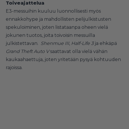
Toiveajattelua
E3-messuihin kuuluu luonnollisesti myös
ennakkohype ja mahdollisten pelijulkistusten
spekuloiminen, joten listataanpa oheen vielä
jokunen tuotos, joita toivoisin messuilla
julkistettavan.
Shenmue III
,
Half-Life 3
ja ehkäpä
Grand Theft Auto V
saattavat olla vielä vähän
kaukaahaettuja, joten yritetään pysyä kohtuuden
rajoissa.