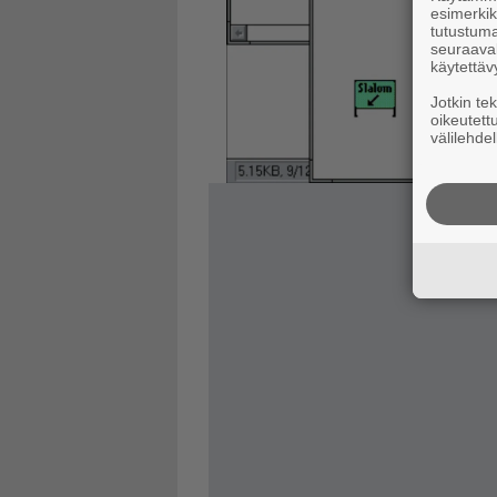
esimerkiks
tutustuma
seuraaval
käytettäv
Jotkin te
oikeutett
välilehdel