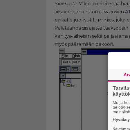
SkiFreetä
. Mikäli nimi ei enää her
aikakoneena nuoruusvuosien AT
paikalle juoksut lumimies, joka p
Palataanpa siis ajassa taaksepä
kehitysvaiheisiin sekä paljastam
myös pääsemään pakoon.
Ar
Tarvit
käytt
Me ja huo
tarjotak
mainoksi
Hyväksym
Käytämme 