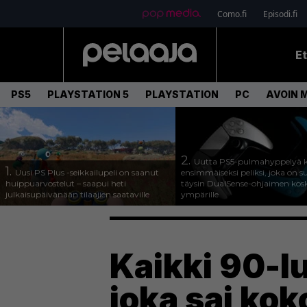
Como.fi
Episodi.fi
E
PS5
PLAYSTATION 5
PLAYSTATION
PC
AVOIN 
2.
Uutta PS5-pulmahyppelyä k
1.
Uusi PS Plus -seikkailupeli on saanut
ensimmäiseksi peliksi, joka on s
huippuarvostelut – saapui heti
täysin DualSense-ohjaimen kos
julkaisupäivänään tilaajien saataville
ympärille
Kaikki 90-lu
joka sai ko