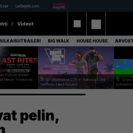
i.net
Leffatykki.com
ehti
Videot
JULKAISUTRAILERI
BIG WALK
HOUSE HOUSE
ARVOS
uotta: nappaa nyt
on: Future Soldier
5.
6.
st Recon Wildlands -
Syväluotaava GTA 6 -katsaus tulee
Uraauu
Netflixiin tässä kuussa
julkaistii
at pelin,
n