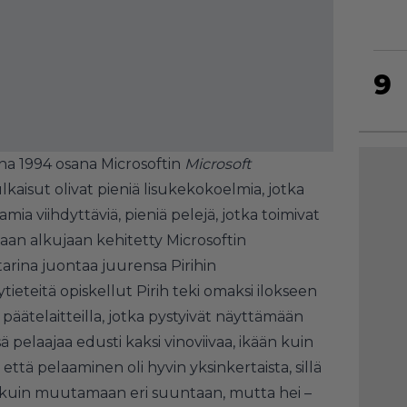
9
nna 1994 osana Microsoftin
Microsoft
julkaisut olivat pieniä lisukekokoelmia, jotka
a viihdyttäviä, pieniä pelejä, jotka toimivat
kaan alkujaan kehitetty Microsoftin
arina juontaa juurensa Pirihin
ytieteitä opiskellut Pirih teki omaksi ilokseen
n päätelaitteilla, jotka pystyivät näyttämään
sä pelaajaa edusti kaksi vinoviivaa, ikään kuin
, että pelaaminen oli hyvin yksinkertaista, sillä
 ole kuin muutamaan eri suuntaan, mutta hei –