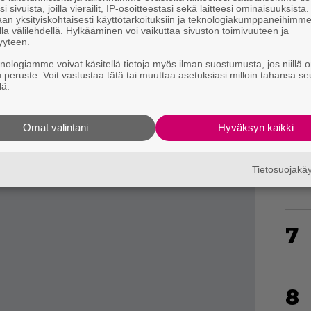
i sivuista, joilla vierailit, IP-osoitteestasi sekä laitteesi ominaisuuksista
an yksityiskohtaisesti käyttötarkoituksiin ja teknologiakumppaneihimm
la välilehdellä. Hylkääminen voi vaikuttaa sivuston toimivuuteen ja
yyteen.
5
knologiamme voivat käsitellä tietoja myös ilman suostumusta, jos niillä o
u peruste. Voit vastustaa tätä tai muuttaa asetuksiasi milloin tahansa se
lä.
Omat valintani
Hyväksyn kaikki
6
Tietosuojak
7
8