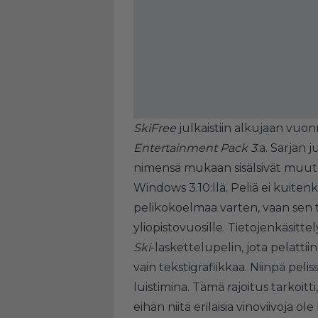
SkiFree
julkaistiin alkujaan vuo
Entertainment Pack 3
:a. Sarjan 
nimensä mukaan sisälsivät muutami
Windows 3.10:llä. Peliä ei kuiten
pelikokoelmaa varten, vaan sen t
yliopistovuosille. Tietojenkäsittel
Ski
-laskettelupelin, jota pelattii
vain tekstigrafiikkaa. Niinpä pelis
luistimina. Tämä rajoitus tarkoitti
eihän niitä erilaisia vinoviivoja