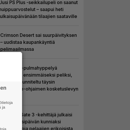
Uusi PS Plus -seikkailupeli on saanut
huippuarvostelut – saapui heti
julkaisupäivänään tilaajien saataville
Crimson Desert sai suurpäivityksen
– uudistaa kaupankäyntiä
pelimaailmassa
Uutta PS5-pulmahyppelyä
kuvaillaan ensimmäiseksi peliksi,
joka on suunniteltu täysin
sen
DualSense-ohjaimen kosketuslevyn
ympärille
tietoja
 ja
Baldur’s Gate 3 -kehittäjä julkaisi
pelin vuosipäivän kunniaksi
tilastotietoja pelaajien erikoisista
toja