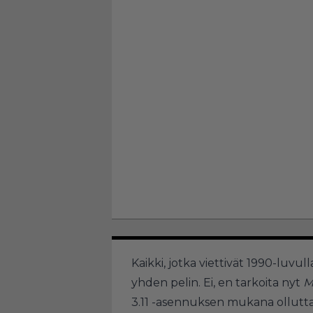
Kaikki, jotka viettivät 1990-luvul
yhden pelin. Ei, en tarkoita nyt
M
3.11 -asennuksen mukana ollutta