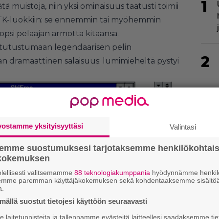
1
ätä muistoja, niin yksi ominaisuus taatusti toimii
K-luokkiin: se ennemmin tai myöhemmin
opsi pelaajan armotta kitaansa.
in tutustumaan legendaarisen pelin
2
aan dramaattinen salaisuus: lumimieheltä pystyi
3
vostamme yksityisyyttäsi
Valintasi
semme suostumuksesi tarjotaksemme henkilökohtai
ökokemuksen
lellisesti valitsemamme
88 teknologiakumppania
hyödynnämme henkilö
semme paremman käyttäjäkokemuksen sekä kohdentaaksemme sisältöä
a.
4
ällä suostut tietojesi käyttöön seuraavasti
laitetunnisteita ja tallennamme evästeitä laitteellesi saadaksemme tie