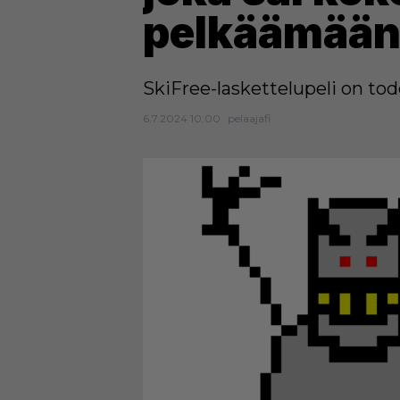
pelkäämään
SkiFree-laskettelupeli on to
6.7.2024 10:00
pelaajafi