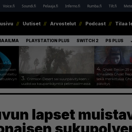
Voice.fi
Soundi.fi
Pelaaja.fi
Inferno.fi
Rumba.fi
Tilt.fi
Metel
tusivu
Uutiset
Arvostelut
Podcast
Tilaa l
MAAILMA
PLAYSTATION PLUS
SWITCH 2
PS PLUS
4.
uvaillaan
Ghost Recon 25 v
uunniteltu
ilmaiseksi Ghost Rec
3.
ketuslevyn
Crimson Desert sai suurpäivityksen –
sekä merkittävä Gho
uudistaa kaupankäyntiä pelimaailmassa
päivitys
vun lapset muistav
konaisen sukupolve