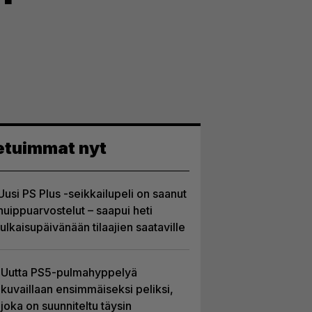
etuimmat nyt
Uusi PS Plus -seikkailupeli on saanut
huippuarvostelut – saapui heti
julkaisupäivänään tilaajien saataville
Uutta PS5-pulmahyppelyä
kuvaillaan ensimmäiseksi peliksi,
joka on suunniteltu täysin