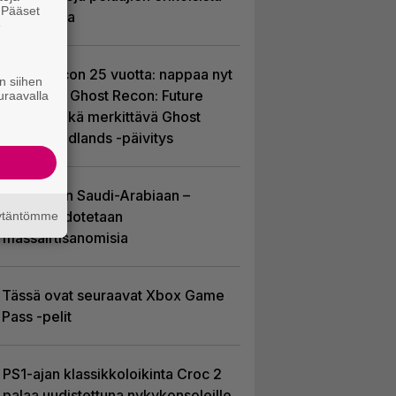
. Pääset
valinnoista
e
Ghost Recon 25 vuotta: nappaa nyt
n siihen
ilmaiseksi Ghost Recon: Future
uraavalla
Soldier sekä merkittävä Ghost
Recon Wildlands -päivitys
EA myytiin Saudi-Arabiaan –
yhtiöltä odotetaan
äytäntömme
massairtisanomisia
Tässä ovat seuraavat Xbox Game
Pass -pelit
PS1-ajan klassikkoloikinta Croc 2
palaa uudistettuna nykykonsoleille