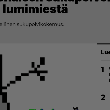
 lumimiestä
dellinen sukupolvikokemus.
Lu
1
2