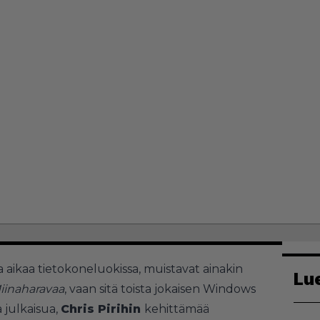
la aikaa tietokoneluokissa, muistavat ainakin
Lu
iinaharavaa
, vaan sitä toista jokaisen Windows
 julkaisua,
Chris Pirihin
kehittämää