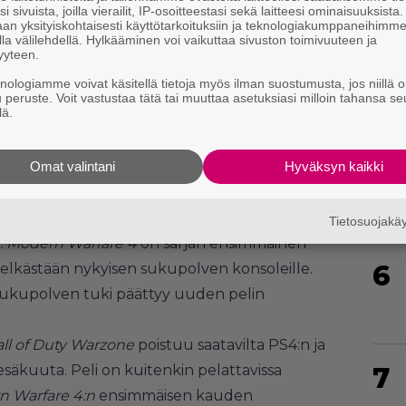
i sivuista, joilla vierailit, IP-osoitteestasi sekä laitteesi ominaisuuksista
4
an yksityiskohtaisesti käyttötarkoituksiin ja teknologiakumppaneihimm
la välilehdellä. Hylkääminen voi vaikuttaa sivuston toimivuuteen ja
yyteen.
knologiamme voivat käsitellä tietoja myös ilman suostumusta, jos niillä o
u peruste. Voit vastustaa tätä tai muuttaa asetuksiasi milloin tahansa se
lä.
5
Omat valintani
Hyväksyn kaikki
uilta siivet: Call of Dutya ei kehitetä
Tietosuojak
y: Modern Warfare 4
on sarjan ensimmäinen
6
si pelkästään nykyisen sukupolven konsoleille.
ukupolven tuki päättyy uuden pelin
all of Duty Warzone
poistuu saatavilta PS4:n ja
säkuuta. Peli on kuitenkin pelattavissa
7
 Warfare 4:n
ensimmäisen kauden