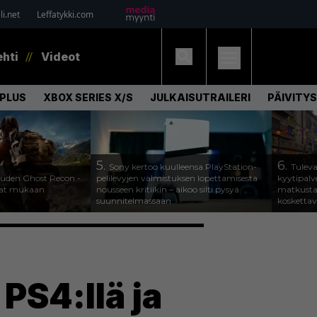
i.net
Leffatykki.com
ehti
Videot
PLUS
XBOX SERIES X/S
JULKAISUTRAILERI
PÄIVITYS
5.
6.
Sony kertoo kuulleensa PlayStation-
Tuleva
 uuden Ghost Recon -
pelilevyjen valmistuksen lopettamisesta
kyytipalve
ajat mukaan
nousseen kritiikin – aikoo silti pysyä
matkusta
suunnitelmassaan
koskettav
PS4:llä ja