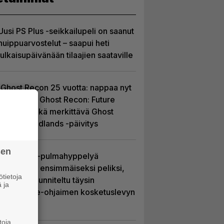
Uusi PS Plus -seikkailupeli on saanut
huippuarvostelut – saapui heti
julkaisupäivänään tilaajien saataville
Ghost Recon 25 vuotta: nappaa nyt
ilmaiseksi Ghost Recon: Future
Soldier sekä merkittävä Ghost
Recon Wildlands -päivitys
sen
Uutta PS5-pulmahyppelyä
kuvaillaan ensimmäiseksi peliksi,
tietoja
joka on suunniteltu täysin
 ja
DualSense-ohjaimen kosketuslevyn
ympärille
toja