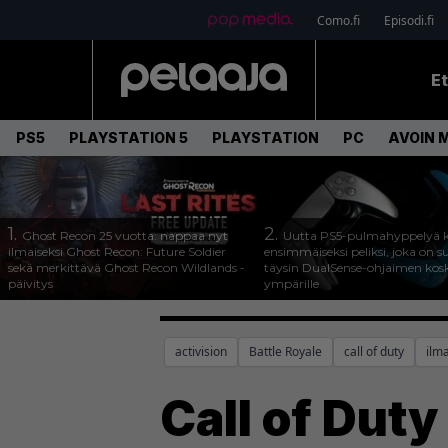
Como.fi
Episodi.fi
E
PS5
PLAYSTATION 5
PLAYSTATION
PC
AVOIN 
1.
2.
Ghost Recon 25 vuotta: nappaa nyt
Uutta PS5-pulmahyppelyä k
ilmaiseksi Ghost Recon: Future Soldier
ensimmäiseksi peliksi, joka on s
sekä merkittävä Ghost Recon Wildlands -
täysin DualSense-ohjaimen kos
päivitys
ympärille
activision
Battle Royale
call of duty
ilm
Call of Duty