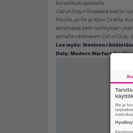
konsolisukupolvella.
Call of Dutyn
ilmaiseksi battle ro
PS4:lle, pc:lle ja Xbox Onelle. 
siirtämässä pelin kehityksen yks
samalla varsinaisen
Call of Duty
-
Lue myös:
Ikoninen räiskintäs
Duty: Modern Warfare 4 paljast
Ar
Tarvit
käytt
Me ja huo
tarjotak
mainoksi
Hyväksym
Käytämme 