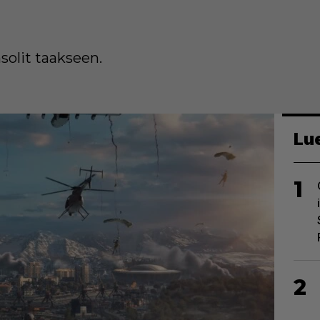
solit taakseen.
Lu
1
2