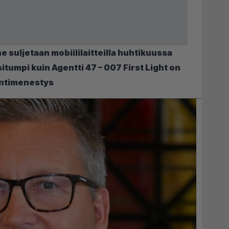
e suljetaan mobiililaitteilla huhtikuussa
tumpi kuin Agentti 47 – 007 First Light on
yntimenestys