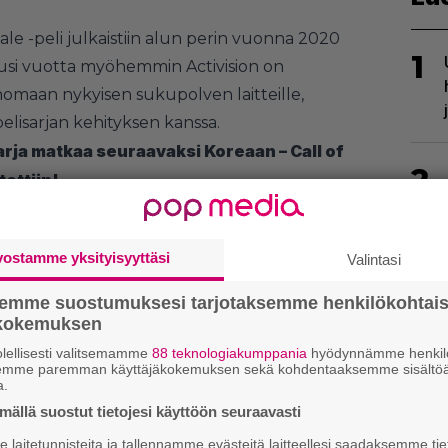
yale -peli julkaistiin alun perin vuonna 2020
1
Kuusi vuotta myöhemmin Activision on
inomaan nykyisen sukupolven laitteille,
pelisarjan kehityksen kanssa.
arja matkaa seuraavaksi Koreaan – Call of
2
ettiin!
vostamme yksityisyyttäsi
Valintasi
semme suostumuksesi tarjotaksemme henkilökohtai
3
ökokemuksen
lellisesti valitsemamme
88 teknologiakumppania
hyödynnämme henkilö
semme paremman käyttäjäkokemuksen sekä kohdentaaksemme sisältöä
a.
ällä suostut tietojesi käyttöön seuraavasti
laitetunnisteita ja tallennamme evästeitä laitteellesi saadaksemme tie