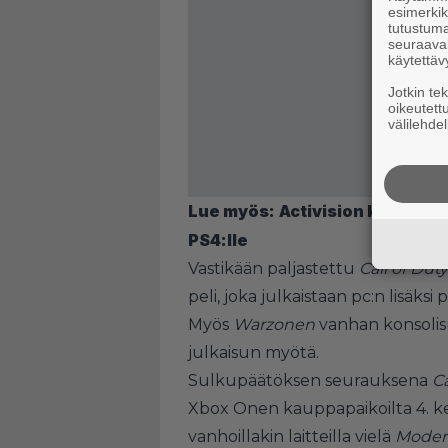
esimerkiks
tutustuma
seuraaval
käytettäv
Jotkin te
oikeutett
välilehdel
Lue myös:
Activision katkoi huh
PS4:lle
Vastikään paljastettu
Call of Dut
peli, joka julkaistaan pc:n lisäk
Myös
Warzonen
vanhan konsolis
julkaisun myötä.
Sulkupäätöksen seurauksena
C
Xbox Onen kauppapaikoilta 4. ke
vanhoillakin laitteilla vielä
Modern