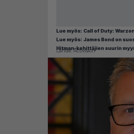
Lue myös:
Call of Duty: Warzon
Lue myös:
James Bond on suosi
Hitman-kehittäjien suurin my
Lähde: Activision