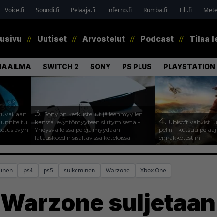
Voice.fi
Soundi.fi
Pelaaja.fi
Inferno.fi
Rumba.fi
Tilt.fi
Metel
tusivu
Uutiset
Arvostelut
Podcast
Tilaa l
MAAILMA
SWITCH 2
SONY
PS PLUS
PLAYSTATION 
3.
uvaillaan
Sony on keskustellut jälleenmyyjien
4.
uunniteltu
kanssa levyttömyyteen siirtymisestä –
Ubisoft vahvisti
ketuslevyn
Yhdysvalloissa pelejä myydään
pelin – kutsuu pela
latauskoodin sisältävissä koteloissa
ennakkotestiin
ainen
ps4
ps5
sulkeminen
Warzone
Xbox One
 Warzone suljetaan 