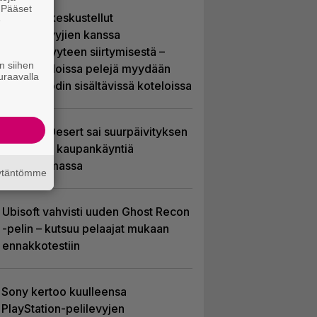
. Pääset
Sony on keskustellut
e
jälleenmyyjien kanssa
levyttömyyteen siirtymisestä –
n siihen
Yhdysvalloissa pelejä myydään
uraavalla
latauskoodin sisältävissä koteloissa
Crimson Desert sai suurpäivityksen
– uudistaa kaupankäyntiä
pelimaailmassa
äytäntömme
Ubisoft vahvisti uuden Ghost Recon
-pelin – kutsuu pelaajat mukaan
ennakkotestiin
Sony kertoo kuulleensa
PlayStation-pelilevyjen