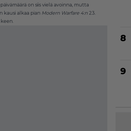
äivämäärä on siis vielä avoinna, mutta
 kausi alkaa pian
Modern Warfare 4:n
23.
lkeen.
8
9