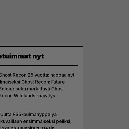
etuimmat nyt
Ghost Recon 25 vuotta: nappaa nyt
ilmaiseksi Ghost Recon: Future
Soldier sekä merkittävä Ghost
Recon Wildlands -päivitys
Uutta PS5-pulmahyppelyä
kuvaillaan ensimmäiseksi peliksi,
joka on suunniteltu täysin