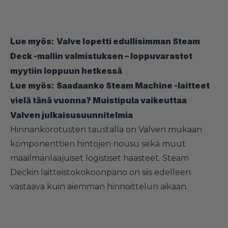
Lue myös:
Valve lopetti edullisimman Steam
Deck -mallin valmistuksen – loppuvarastot
myytiin loppuun hetkessä
Lue myös:
Saadaanko Steam Machine -laitteet
vielä tänä vuonna? Muistipula vaikeuttaa
Valven julkaisusuunnitelmia
Hinnankorotusten taustalla on Valven mukaan
komponenttien hintojen nousu sekä muut
maailmanlaajuiset logistiset haasteet. Steam
Deckin laitteistokokoonpano on siis edelleen
vastaava kuin aiemman hinnoittelun aikaan.