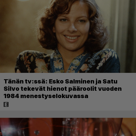
Tänän tv:ssä: Esko Salminen ja Satu
Silvo tekevät hienot pääroolit vuoden
1984 menestyselokuvassa