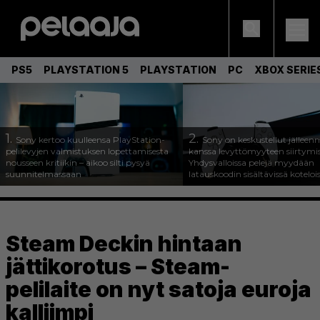
PS5
PLAYSTATION 5
PLAYSTATION
PC
XBOX SERIE
1.
2.
Sony kertoo kuulleensa PlayStation-
Sony on keskustellut jälleen
pelilevyjen valmistuksen lopettamisesta
kanssa levyttömyyteen siirtymis
nousseen kritiikin – aikoo silti pysyä
Yhdysvalloissa pelejä myydään
suunnitelmassaan
latauskoodin sisältävissä koteloi
Steam Deckin hintaan
jättikorotus – Steam-
pelilaite on nyt satoja euroja
kalliimpi