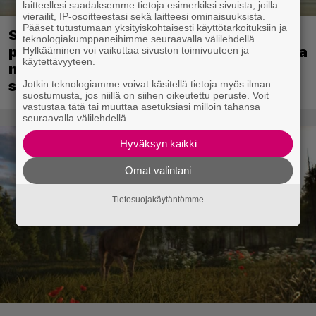
laitteellesi saadaksemme tietoja esimerkiksi sivuista, joilla
vierailit, IP-osoitteestasi sekä laitteesi ominaisuuksista.
Pääset tutustumaan yksityiskohtaisesti käyttötarkoituksiin ja
Sony kertoo kuulleensa PlayStation-
teknologiakumppaneihimme seuraavalla välilehdellä.
pelilevyjen valmistuksen lopettamisesta
Hylkääminen voi vaikuttaa sivuston toimivuuteen ja
käytettävyyteen.
nousseen kritiikin – aikoo silti pysyä
suunnitelmassaan
Jotkin teknologiamme voivat käsitellä tietoja myös ilman
suostumusta, jos niillä on siihen oikeutettu peruste. Voit
vastustaa tätä tai muuttaa asetuksiasi milloin tahansa
seuraavalla välilehdellä.
Hyväksyn kaikki
Omat valintani
Tietosuojakäytäntömme