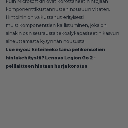
kuin Microsoftkin ovat korottaneet hintojaan
komponenttikustannusten nousuun viitaten.
Hintoihin on vaikuttanut erityisesti
muistikomponenttien kallistuminen, joka on
ainakin osin seurausta tekoälykapasiteetin kasvun
aiheuttamasta kysynnän noususta.
Lue myös:
Enteileekö tämä pelikonsolien
hintakehitystä? Lenovo Legion Go 2 -
pelilaitteen hintaan hurja korotus