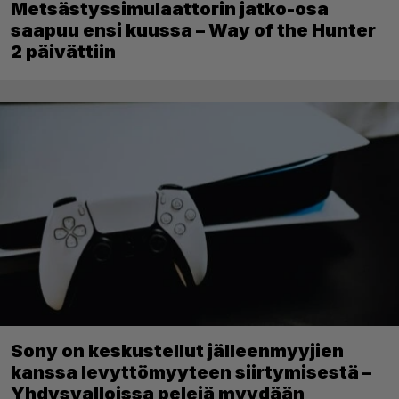
Metsästyssimulaattorin jatko-osa
saapuu ensi kuussa – Way of the Hunter
2 päivättiin
Sony on keskustellut jälleenmyyjien
kanssa levyttömyyteen siirtymisestä –
Yhdysvalloissa pelejä myydään