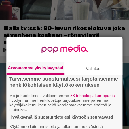
Illalla tv:ssä: 90-luvun rikoselokuva joka
ei vanhene koskaan – rönsyilevä
mestariteos kestää aikaa ja kulutusta
Arvostamme yksityisyyttäsi
Valintasi
Tarvitsemme suostumuksesi tarjotaksemme
henkilökohtaisen käyttökokemuksen
Me ja huolellisesti valitsemamme
88 teknologiakumppania
hyödynnämme henkilötietoja tarjotaksemme paremman
käyttäjäkokemuksen sekä kohdentaaksemme sisältöä ja
mainoksia.
Hyväksymällä suostut tietojesi käyttöön seuraavasti
Käytämme laitetunnisteita ja tallennamme evästeitä