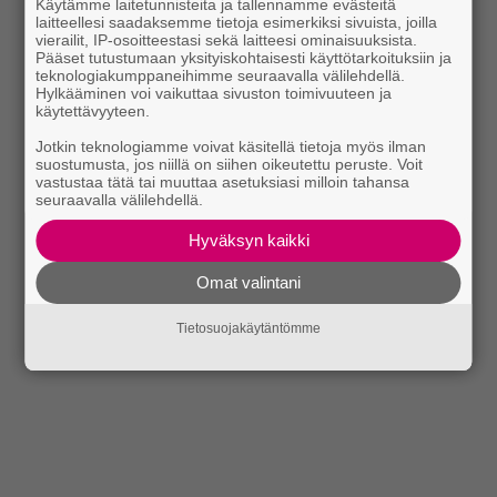
Käytämme laitetunnisteita ja tallennamme evästeitä
laitteellesi saadaksemme tietoja esimerkiksi sivuista, joilla
vierailit, IP-osoitteestasi sekä laitteesi ominaisuuksista.
Pääset tutustumaan yksityiskohtaisesti käyttötarkoituksiin ja
teknologiakumppaneihimme seuraavalla välilehdellä.
Hylkääminen voi vaikuttaa sivuston toimivuuteen ja
käytettävyyteen.
Jotkin teknologiamme voivat käsitellä tietoja myös ilman
suostumusta, jos niillä on siihen oikeutettu peruste. Voit
vastustaa tätä tai muuttaa asetuksiasi milloin tahansa
seuraavalla välilehdellä.
Hyväksyn kaikki
Omat valintani
Tietosuojakäytäntömme