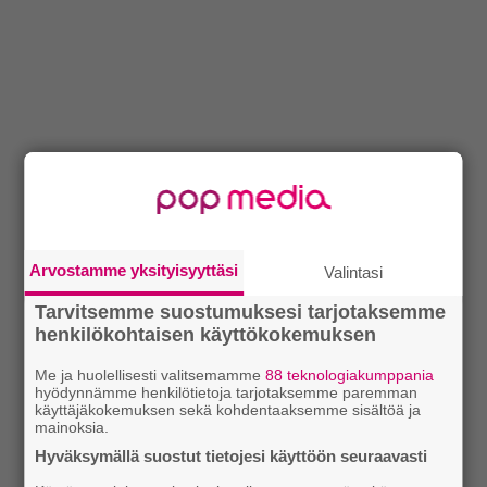
Arvostamme yksityisyyttäsi
Valintasi
Tarvitsemme suostumuksesi tarjotaksemme
henkilökohtaisen käyttökokemuksen
Me ja huolellisesti valitsemamme
88 teknologiakumppania
hyödynnämme henkilötietoja tarjotaksemme paremman
käyttäjäkokemuksen sekä kohdentaaksemme sisältöä ja
mainoksia.
Hyväksymällä suostut tietojesi käyttöön seuraavasti