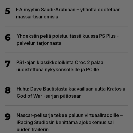
5
EA myytiin Saudi-Arabiaan – yhtiöltä odotetaan
massairtisanomisia
6
Yhdeksän peliä poistuu tässä kuussa PS Plus -
palvelun tarjonnasta
7
PS1-ajan klassikkoloikinta Croc 2 palaa
uudistettuna nykykonsoleille ja PC:lle
8
Huhu: Dave Bautistasta kaavaillaan uutta Kratosia
God of War -sarjan pääosaan
9
Nascar-pelisarja tekee paluun virtuaaliradoille –
iRacing Studiosin kehittämä ajokokemus sai
uuden trailerin