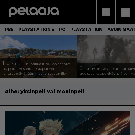
PS5
PLAYSTATION 5
PC
PLAYSTATION
AVOIN MAA
1.
Uusi PS Plus -seikkailupeli on saanut
2.
huippuarvostelut – saapui heti
Crimson Desert sai suurpäivi
julkaisupäivänään tilaajien saataville
uudistaa kaupankäyntiä pelim
Aihe:
yksinpeli vai moninpeli