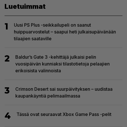
Luetuimmat
1
Uusi PS Plus -seikkailupeli on saanut
huippuarvostelut – saapui heti julkaisupäivänään
tilaajien saataville
2
Baldur’s Gate 3 -kehittäjä julkaisi pelin
vuosipäivän kunniaksi tilastotietoja pelaajien
erikoisista valinnoista
3
Crimson Desert sai suurpäivityksen – uudistaa
kaupankäyntiä pelimaailmassa
4
Tässä ovat seuraavat Xbox Game Pass -pelit