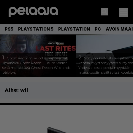
PS5
PLAYSTATION 5
PLAYSTATION
PC
AVOIN MAA
1.
2.
Ghost Recon 25 vuotta: nappaa nyt
Sony on keskustellut jälleen
ilmaiseksi Ghost Recon: Future Soldier
kanssa levyttömyyteen siirtymis
sekä merkittävä Ghost Recon Wildlands -
Yhdysvalloissa pelejä myydään
päivitys
latauskoodin sisältävissä koteloi
Aihe:
wii