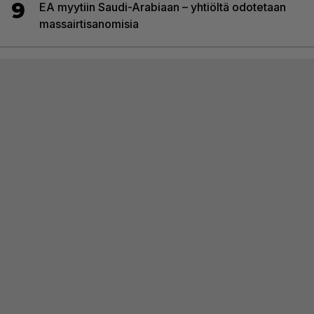
9
EA myytiin Saudi-Arabiaan – yhtiöltä odotetaan
massairtisanomisia