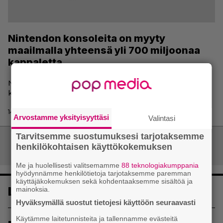
Nintendon konsoleita on myyty
maailmalla yhteensä yli 700 miljoonaa
kappaletta
Nintendon konsoleita on myyty maailmalla jo kiitettävä
kirjo vuodesta 1983 lähtien.
14.8.2018 07:56 | Joonas Pikkarainen
Arvostamme yksityisyyttäsi
Valintasi
Tarvitsemme suostumuksesi tarjotaksemme
Artikkelien
henkilökohtaisen käyttökokemuksen
Vanhemmat artikkelit
selaus
Me ja huolellisesti valitsemamme
88 teknologiakumppania
hyödynnämme henkilötietoja tarjotaksemme paremman
käyttäjäkokemuksen sekä kohdentaaksemme sisältöä ja
Luetuimmat
mainoksia.
Hyväksymällä suostut tietojesi käyttöön seuraavasti
Käytämme laitetunnisteita ja tallennamme evästeitä