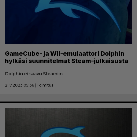
GameCube- ja Wii-emulaattori Dolphin
hylkäsi suunnitelmat Steam-julkaisusta
Dolphin ei saavu Steamiin.
21.7.2023 05:36 | Toimitus