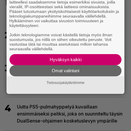
1
Uusi PS Plus -seikkailupeli on saanut
laitteellesi saadaksemme tietoja esimerkiksi sivuista, joilla
vierailit, IP-osoitteestasi sekä laitteesi ominaisuuksista.
huippuarvostelut – saapui heti julkaisupäivänään
Pääset tutustumaan yksityiskohtaisesti käyttötarkoituksiin ja
tilaajien saataville
teknologiakumppaneihimme seuraavalla välilehdellä.
Hylkääminen voi vaikuttaa sivuston toimivuuteen ja
käytettävyyteen.
2
Ghost Recon 25 vuotta: nappaa nyt ilmaiseksi
Jotkin teknologiamme voivat käsitellä tietoja myös ilman
suostumusta, jos niillä on siihen oikeutettu peruste. Voit
Ghost Recon: Future Soldier sekä merkittävä
vastustaa tätä tai muuttaa asetuksiasi milloin tahansa
Ghost Recon Wildlands -päivitys
seuraavalla välilehdellä.
Hyväksyn kaikki
3
Sony on keskustellut jälleenmyyjien kanssa
Omat valintani
levyttömyyteen siirtymisestä – Yhdysvalloissa
pelejä myydään latauskoodin sisältävissä
Tietosuojakäytäntömme
koteloissa
4
Uutta PS5-pulmahyppelyä kuvaillaan
ensimmäiseksi peliksi, joka on suunniteltu täysin
DualSense-ohjaimen kosketuslevyn ympärille