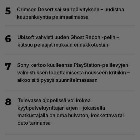
5
Crimson Desert sai suurpäivityksen – uudistaa
kaupankäyntiä pelimaailmassa
6
Ubisoft vahvisti uuden Ghost Recon -pelin –
kutsuu pelaajat mukaan ennakkotestiin
7
Sony kertoo kuulleensa PlayStation-pelilevyjen
valmistuksen lopettamisesta nousseen kritiikin –
aikoo silti pysyä suunnitelmassaan
8
Tulevassa ajopelissä voi kokea
kyytipalveluyrittäjän arjen – jokaisella
matkustajalla on oma hulvaton, koskettava tai
outo tarinansa