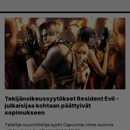
Tekijänoikeussyytökset Resident Evil -
julkaisijaa kohtaan päättyivät
sopimukseen
Taitelija-suunnittelija syytti Capcomia viime vuonna