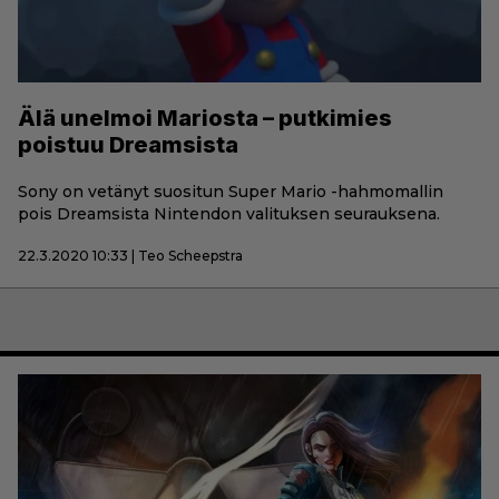
Älä unelmoi Mariosta – putkimies
poistuu Dreamsista
Sony on vetänyt suositun Super Mario -hahmomallin
pois Dreamsista Nintendon valituksen seurauksena.
22.3.2020 10:33 | Teo Scheepstra