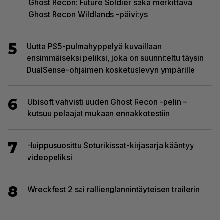
Ghost Recon: Future Soldier sekä merkittävä
Ghost Recon Wildlands -päivitys
5
Uutta PS5-pulmahyppelyä kuvaillaan
ensimmäiseksi peliksi, joka on suunniteltu täysin
DualSense-ohjaimen kosketuslevyn ympärille
6
Ubisoft vahvisti uuden Ghost Recon -pelin –
kutsuu pelaajat mukaan ennakkotestiin
7
Huippusuosittu Soturikissat-kirjasarja kääntyy
videopeliksi
8
Wreckfest 2 sai rallienglannintäyteisen trailerin