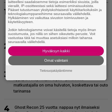
laitteellesi saadaksemme tietoja esimerkiksi sivuista, joilla
vierailit, IP-osoitteestasi sekä laitteesi ominaisuuksista.
1
Pääset tutustumaan yksityiskohtaisesti käyttötarkoituksiin ja
Sony on keskustellut jälleenmyyjien kanssa
teknologiakumppaneihimme seuraavalla välilehdellä.
levyttömyyteen siirtymisestä – Yhdysvalloissa
Hylkääminen voi vaikuttaa sivuston toimivuuteen ja
käytettävyyteen.
pelejä myydään latauskoodin sisältävissä
koteloissa
Jotkin teknologiamme voivat käsitellä tietoja myös ilman
suostumusta, jos niillä on siihen oikeutettu peruste. Voit
vastustaa tätä tai muuttaa asetuksiasi milloin tahansa
seuraavalla välilehdellä.
2
Sony kertoo kuulleensa PlayStation-pelilevyjen
valmistuksen lopettamisesta nousseen kritiikin –
Hyväksyn kaikki
aikoo silti pysyä suunnitelmassaan
Omat valintani
Tietosuojakäytäntömme
3
Tulevassa ajopelissä voi kokea
kyytipalveluyrittäjän arjen – jokaisella
matkustajalla on oma hulvaton, koskettava tai outo
tarinansa
4
Ghost Recon 25 vuotta: nappaa nyt ilmaiseksi