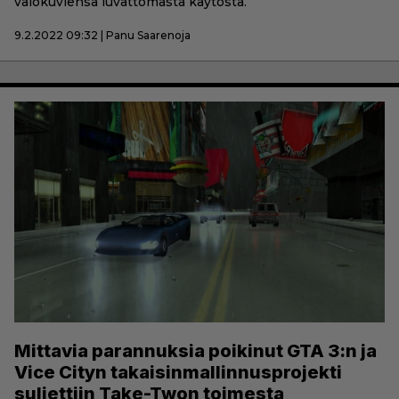
valokuviensa luvattomasta käytöstä.
9.2.2022 09:32 | Panu Saarenoja
Mittavia parannuksia poikinut GTA 3:n ja
Vice Cityn takaisinmallinnusprojekti
suljettiin Take-Twon toimesta