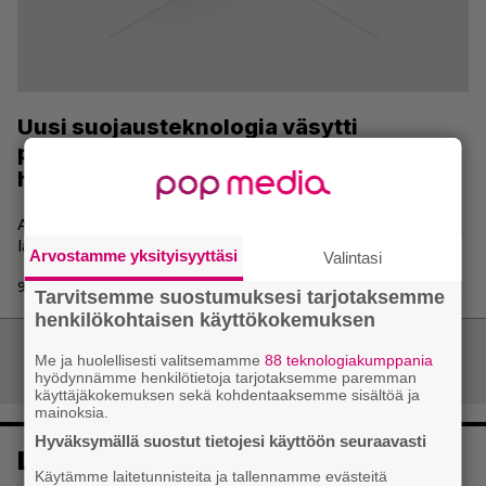
Uusi suojausteknologia väsytti
pelipiraatit: ”Ilmaiset pelit ovat pian
historiaa”
Ammattipiraatit povaavat pelipiratismille nihkeää loppua
lähivuosina.
Arvostamme yksityisyyttäsi
Valintasi
9.1.2016 09:50 | Johanna Puustinen
Tarvitsemme suostumuksesi tarjotaksemme
henkilökohtaisen käyttökokemuksen
Artikkelien
Me ja huolellisesti valitsemamme
88 teknologiakumppania
Vanhemmat artikkelit
hyödynnämme henkilötietoja tarjotaksemme paremman
selaus
käyttäjäkokemuksen sekä kohdentaaksemme sisältöä ja
mainoksia.
Hyväksymällä suostut tietojesi käyttöön seuraavasti
Luetuimmat
Käytämme laitetunnisteita ja tallennamme evästeitä