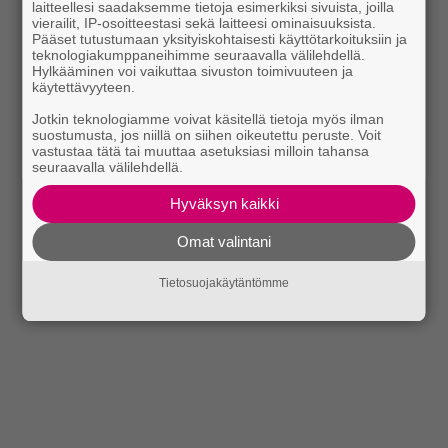
laitteellesi saadaksemme tietoja esimerkiksi sivuista, joilla
vierailit, IP-osoitteestasi sekä laitteesi ominaisuuksista.
Pääset tutustumaan yksityiskohtaisesti käyttötarkoituksiin ja
teknologiakumppaneihimme seuraavalla välilehdellä.
Hylkääminen voi vaikuttaa sivuston toimivuuteen ja
käytettävyyteen.
Jotkin teknologiamme voivat käsitellä tietoja myös ilman
suostumusta, jos niillä on siihen oikeutettu peruste. Voit
vastustaa tätä tai muuttaa asetuksiasi milloin tahansa
seuraavalla välilehdellä.
Hyväksyn kaikki
Omat valintani
Tietosuojakäytäntömme