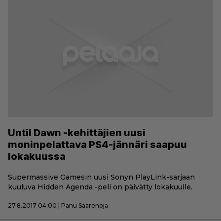
Until Dawn -kehittäjien uusi
moninpelattava PS4-jännäri saapuu
lokakuussa
Supermassive Gamesin uusi Sonyn PlayLink-sarjaan
kuuluva Hidden Agenda -peli on päivätty lokakuulle.
27.8.2017 04:00 | Panu Saarenoja