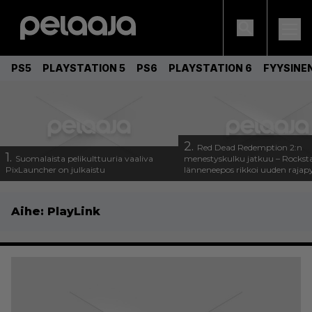
PS5
PLAYSTATION 5
PS6
PLAYSTATION 6
FYYSINE
2.
Red Dead Redemption 2:n
1.
Suomalaista pelikulttuuria vaaliva
menestyskulku jatkuu – Rockst
PixLauncher on julkaistu
länneneepos rikkoi uuden rajap
Aihe:
PlayLink