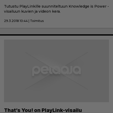
Tutustu PlayLinkille suunniteltuun Knowledge is Power -
visailuun kuvien ja videon kera.
29.3.2018 10:44 | Toimitus
That’s You! on PlayLink-visailu