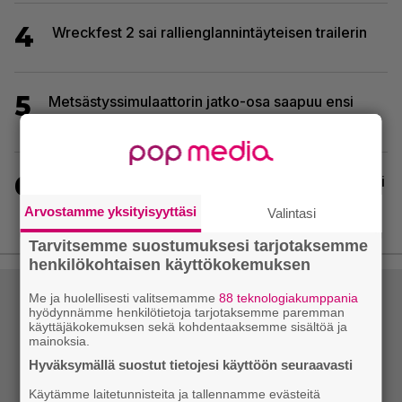
4
Wreckfest 2 sai rallienglannintäyteisen trailerin
5
Metsästyssimulaattorin jatko-osa saapuu ensi
kuussa – Way of the Hunter 2 päivättiin
6
Valven eurooppalaisten asiakkaiden tietoja päätyi
vääriin käsiin – yhtiö varoittaa huijareiden
Arvostamme yksityisyyttäsi
Valintasi
yhteydenotoista
Tarvitsemme suostumuksesi tarjotaksemme
henkilökohtaisen käyttökokemuksen
Me ja huolellisesti valitsemamme
88 teknologiakumppania
hyödynnämme henkilötietoja tarjotaksemme paremman
käyttäjäkokemuksen sekä kohdentaaksemme sisältöä ja
mainoksia.
Hyväksymällä suostut tietojesi käyttöön seuraavasti
Käytämme laitetunnisteita ja tallennamme evästeitä