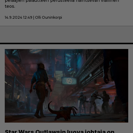
pelaajien palautteen perusteella häiritsevän viallinen
teos.
14.9.2024 12:49 | Olli Ouninkorpi
Star Wars Outlawsin luova johtaja on