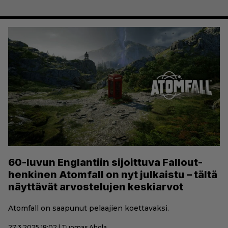
60-luvun Englantiin sijoittuva Fallout-
henkinen Atomfall on nyt julkaistu – tältä
näyttävät arvostelujen keskiarvot
Atomfall on saapunut pelaajien koettavaksi.
27.3.2025 18:02 | Tuomas Ahola