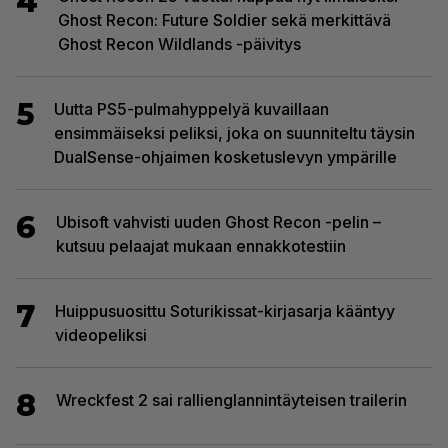
4
Ghost Recon: Future Soldier sekä merkittävä
Ghost Recon Wildlands -päivitys
5
Uutta PS5-pulmahyppelyä kuvaillaan
ensimmäiseksi peliksi, joka on suunniteltu täysin
DualSense-ohjaimen kosketuslevyn ympärille
6
Ubisoft vahvisti uuden Ghost Recon -pelin –
kutsuu pelaajat mukaan ennakkotestiin
7
Huippusuosittu Soturikissat-kirjasarja kääntyy
videopeliksi
8
Wreckfest 2 sai rallienglannintäyteisen trailerin