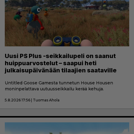
Uusi PS Plus -seikkailupeli on saanut
huippuarvostelut – saapui heti
julkaisupäivänään tilaajien saataville
Untitled Goose Gamesta tunnetun House Housen
moninpelattava uutuusseikkailu kerää kehuja.
5.8.2026 17:56 | Tuomas Ahola