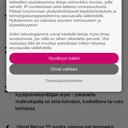
laitteellesi saadaksemme tietoja esimerkiksi sivuista, joilla
vierailit, IP-osoitteestasi sekä laitteesi ominaisuuksista.
Pääset tutustumaan yksityiskohtaisesti käyttötarkoituksiin ja
1
Sony kertoo kuulleensa PlayStation-pelilevyjen
teknologiakumppaneihimme seuraavalla välilehdellä.
Hylkääminen voi vaikuttaa sivuston toimivuuteen ja
valmistuksen lopettamisesta nousseen kritiikin –
käytettävyyteen.
aikoo silti pysyä suunnitelmassaan
Jotkin teknologiamme voivat käsitellä tietoja myös ilman
suostumusta, jos niillä on siihen oikeutettu peruste. Voit
vastustaa tätä tai muuttaa asetuksiasi milloin tahansa
2
seuraavalla välilehdellä.
Sony on keskustellut jälleenmyyjien kanssa
levyttömyyteen siirtymisestä – Yhdysvalloissa
Hyväksyn kaikki
pelejä myydään latauskoodin sisältävissä
koteloissa
Omat valintani
Tietosuojakäytäntömme
3
Tulevassa ajopelissä voi kokea
kyytipalveluyrittäjän arjen – jokaisella
matkustajalla on oma hulvaton, koskettava tai outo
tarinansa
Ghost Recon 25 vuotta: nappaa nyt ilmaiseksi