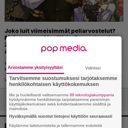
Joko luit viimeisimmät peliarvostelut?
Mukana mm. Alan Wake Remastered,
Zelda: Skyward Sword HD, The Great Ace
Attorney ja F1 2021
Pelaaja.fissä on jälleen julkaistu kasapäin arvosteluja
Arvostamme yksityisyyttäsi
Valintasi
kaikkien luettavaksi.
Tarvitsemme suostumuksesi tarjotaksemme
14.10.2021 16:17 | Ville Arvekari
henkilökohtaisen käyttökokemuksen
Me ja huolellisesti valitsemamme
88 teknologiakumppania
Artikkelien
hyödynnämme henkilötietoja tarjotaksemme paremman
Vanhemmat artikkelit
käyttäjäkokemuksen sekä kohdentaaksemme sisältöä ja
selaus
mainoksia.
Hyväksymällä suostut tietojesi käyttöön seuraavasti
Luetuimmat
Käytämme laitetunnisteita ja tallennamme evästeitä