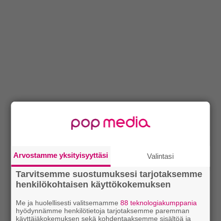
Arvostamme yksityisyyttäsi
Valintasi
Tarvitsemme suostumuksesi tarjotaksemme
henkilökohtaisen käyttökokemuksen
Me ja huolellisesti valitsemamme
88 teknologiakumppania
hyödynnämme henkilötietoja tarjotaksemme paremman
käyttäjäkokemuksen sekä kohdentaaksemme sisältöä ja