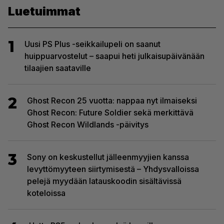
Luetuimmat
1
Uusi PS Plus -seikkailupeli on saanut
huippuarvostelut – saapui heti julkaisupäivänään
tilaajien saataville
2
Ghost Recon 25 vuotta: nappaa nyt ilmaiseksi
Ghost Recon: Future Soldier sekä merkittävä
Ghost Recon Wildlands -päivitys
3
Sony on keskustellut jälleenmyyjien kanssa
levyttömyyteen siirtymisestä – Yhdysvalloissa
pelejä myydään latauskoodin sisältävissä
koteloissa