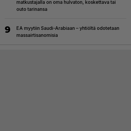
matkustajalla on oma hulvaton, koskettava tai
outo tarinansa
9
EA myytiin Saudi-Arabiaan – yhtiöltä odotetaan
massairtisanomisia