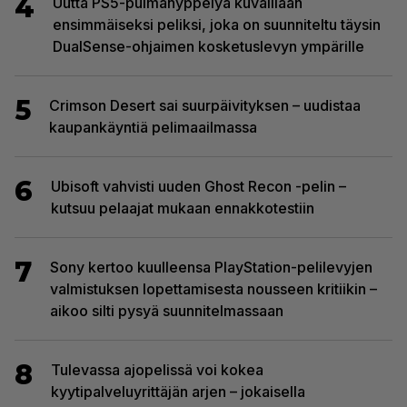
4
Uutta PS5-pulmahyppelyä kuvaillaan
ensimmäiseksi peliksi, joka on suunniteltu täysin
DualSense-ohjaimen kosketuslevyn ympärille
5
Crimson Desert sai suurpäivityksen – uudistaa
kaupankäyntiä pelimaailmassa
6
Ubisoft vahvisti uuden Ghost Recon -pelin –
kutsuu pelaajat mukaan ennakkotestiin
7
Sony kertoo kuulleensa PlayStation-pelilevyjen
valmistuksen lopettamisesta nousseen kritiikin –
aikoo silti pysyä suunnitelmassaan
8
Tulevassa ajopelissä voi kokea
kyytipalveluyrittäjän arjen – jokaisella