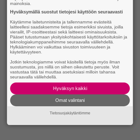
mainoksia.
Hyväksymällä suostut tietojesi käyttöön seuraavasti
Käytämme laitetunnisteita ja tallennamme evästeitä
laitteellesi saadaksemme tietoja esimerkiksi sivuista, joilla
vierailit, IP-osoitteestasi sekä laitteesi ominaisuuksista.
Pääset tutustumaan yksityiskohtaisesti käyttötarkoituksiin ja
teknologiakumppaneihimme seuraavalla välilehdellä.
Hylkääminen voi vaikuttaa sivuston toimivuuteen ja
käytettävyyteen.
Jotkin teknologiamme voivat käsitellä tietoja myös ilman
suostumusta, jos niillä on siihen oikeutettu peruste. Voit
vastustaa tätä tai muuttaa asetuksiasi milloin tahansa
seuraavalla välilehdellä.
Hyväksyn kaikki
Omat valintani
Tietosuojakäytäntömme