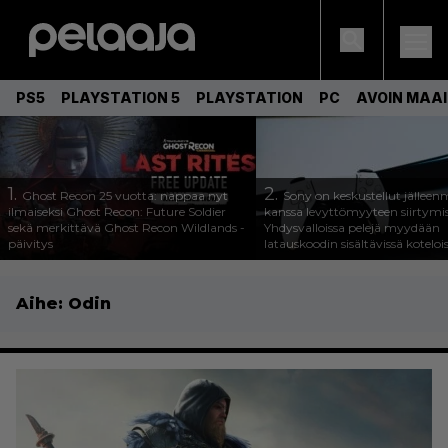
PS5
PLAYSTATION 5
PLAYSTATION
PC
AVOIN MAA
1.
2.
Ghost Recon 25 vuotta: nappaa nyt
Sony on keskustellut jälleen
ilmaiseksi Ghost Recon: Future Soldier
kanssa levyttömyyteen siirtymis
sekä merkittävä Ghost Recon Wildlands -
Yhdysvalloissa pelejä myydään
päivitys
latauskoodin sisältävissä koteloi
Aihe:
Odin