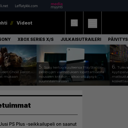
i.net
Leffatykki.com
ehti
Videot
SONY
XBOX SERIES X/S
JULKAISUTRAILERI
PÄIVITYS
5.
6.
Sony kertoo kuulleensa PlayStation-
Tuleva
 uuden Ghost Recon -
pelilevyjen valmistuksen lopettamisesta
kyytipalve
ajat mukaan
nousseen kritiikin – aikoo silti pysyä
matkusta
suunnitelmassaan
koskettav
etuimmat
Uusi PS Plus -seikkailupeli on saanut