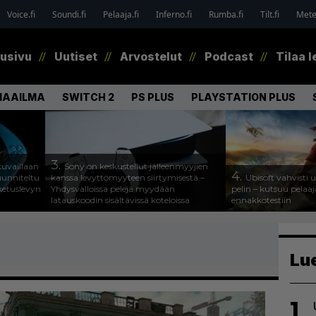
Voice.fi
Soundi.fi
Pelaaja.fi
Inferno.fi
Rumba.fi
Tilt.fi
Metel
tusivu
Uutiset
Arvostelut
Podcast
Tilaa l
MAAILMA
SWITCH 2
PS PLUS
PLAYSTATION PLUS
3.
uvaillaan
Sony on keskustellut jälleenmyyjien
4.
uunniteltu
kanssa levyttömyyteen siirtymisestä –
Ubisoft vahvisti
ketuslevyn
Yhdysvalloissa pelejä myydään
pelin – kutsuu pela
latauskoodin sisältävissä koteloissa
ennakkotestiin
Lu
1