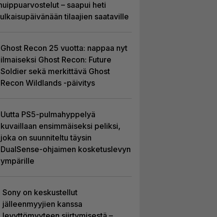
huippuarvostelut – saapui heti
julkaisupäivänään tilaajien saataville
Ghost Recon 25 vuotta: nappaa nyt
ilmaiseksi Ghost Recon: Future
Soldier sekä merkittävä Ghost
Recon Wildlands -päivitys
Uutta PS5-pulmahyppelyä
kuvaillaan ensimmäiseksi peliksi,
joka on suunniteltu täysin
DualSense-ohjaimen kosketuslevyn
ympärille
Sony on keskustellut
jälleenmyyjien kanssa
levyttömyyteen siirtymisestä –