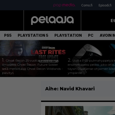
Como.fi
Episodi.fi
E
PS5
PLAYSTATION 5
PLAYSTATION
PC
AVOIN 
1.
2.
Ghost Recon 25 vuotta: nappaa nyt
Uutta PS5-pulmahyppelyä k
ilmaiseksi Ghost Recon: Future Soldier
ensimmäiseksi peliksi, joka on s
sekä merkittävä Ghost Recon Wildlands -
täysin DualSense-ohjaimen kos
päivitys
ympärille
Aihe:
Navid Khavari