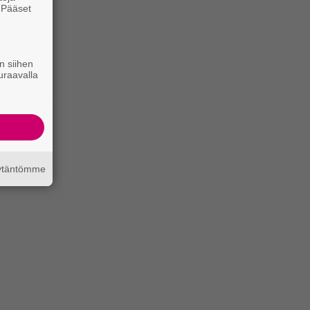
. Pääset
e
n siihen
uraavalla
äytäntömme