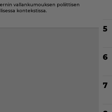
dernin vallankumouksen poliittisen
isessa kontekstissa.
5
6
7