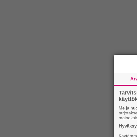
Ar
Tarvit
käytt
Me ja huo
tarjotak
mainoksi
Hyväksym
Käytämme 