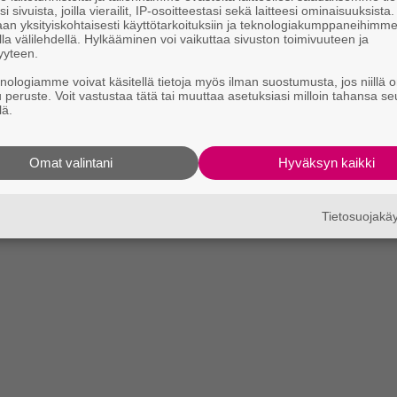
i sivuista, joilla vierailit, IP-osoitteestasi sekä laitteesi ominaisuuksista
an yksityiskohtaisesti käyttötarkoituksiin ja teknologiakumppaneihimm
la välilehdellä. Hylkääminen voi vaikuttaa sivuston toimivuuteen ja
yyteen.
knologiamme voivat käsitellä tietoja myös ilman suostumusta, jos niillä o
u peruste. Voit vastustaa tätä tai muuttaa asetuksiasi milloin tahansa se
lä.
Omat valintani
Hyväksyn kaikki
Tietosuojak