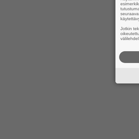
esimerkiks
tutustuma
seuraaval
käytettäv
Jotkin te
oikeutett
välilehdel