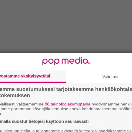
vostamme yksityisyyttäsi
Valintasi
semme suostumuksesi tarjotaksemme henkilökohtai
ökokemuksen
lellisesti valitsemamme
88 teknologiakumppania
hyödynnämme henkilö
semme paremman käyttäjäkokemuksen sekä kohdentaaksemme sisältöä
a.
ällä suostut tietojesi käyttöön seuraavasti
laitetunnisteita ja tallennamme evästeitä laitteellesi saadaksemme tie