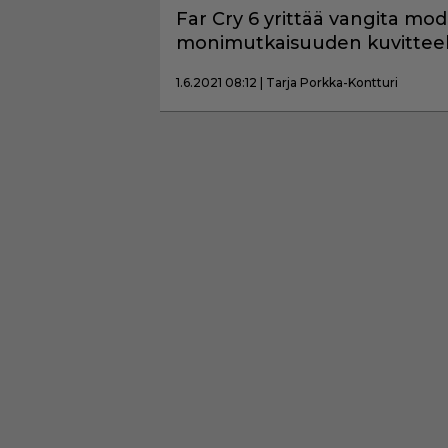
Far Cry 6 yrittää vangita mo
monimutkaisuuden kuvitteell
1.6.2021 08:12 | Tarja Porkka-Kontturi