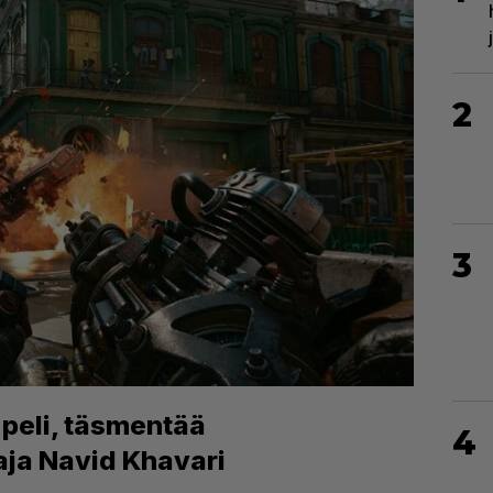
2
3
n peli, täsmentää
4
aja Navid Khavari