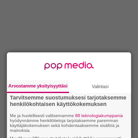
Arvostamme yksityisyyttäsi
Valintasi
Tarvitsemme suostumuksesi tarjotaksemme
henkilökohtaisen käyttökokemuksen
Me ja huolellisesti valitsemamme
88 teknologiakumppania
hyödynnämme henkilötietoja tarjotaksemme paremman
käyttäjäkokemuksen sekä kohdentaaksemme sisältöä ja
mainoksia.