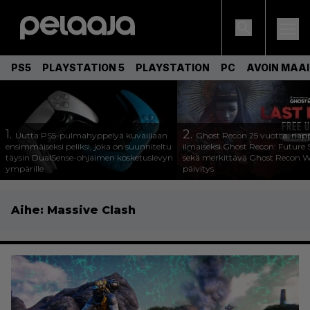
PS5
PLAYSTATION 5
PLAYSTATION
PC
AVOIN MAA
1.
2.
Uutta PS5-pulmahyppelyä kuvaillaan
Ghost Recon 25 vuotta: nap
ensimmäiseksi peliksi, joka on suunniteltu
ilmaiseksi Ghost Recon: Future S
täysin DualSense-ohjaimen kosketuslevyn
sekä merkittävä Ghost Recon Wi
ympärille
päivitys
Aihe:
Massive Clash