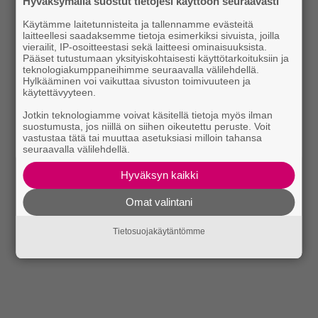
Hyväksymällä suostut tietojesi käyttöön seuraavasti
Käytämme laitetunnisteita ja tallennamme evästeitä
laitteellesi saadaksemme tietoja esimerkiksi sivuista, joilla
vierailit, IP-osoitteestasi sekä laitteesi ominaisuuksista.
Pääset tutustumaan yksityiskohtaisesti käyttötarkoituksiin ja
teknologiakumppaneihimme seuraavalla välilehdellä.
Hylkääminen voi vaikuttaa sivuston toimivuuteen ja
käytettävyyteen.
Jotkin teknologiamme voivat käsitellä tietoja myös ilman
suostumusta, jos niillä on siihen oikeutettu peruste. Voit
vastustaa tätä tai muuttaa asetuksiasi milloin tahansa
seuraavalla välilehdellä.
Hyväksyn kaikki
Omat valintani
Tietosuojakäytäntömme