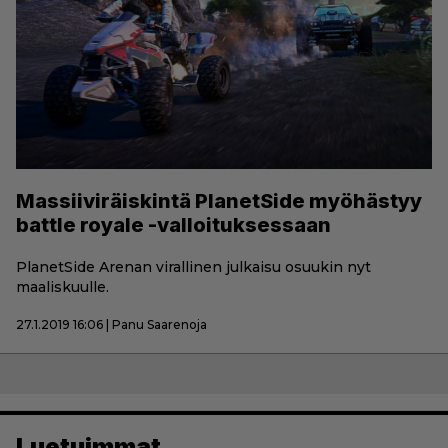
Massiiviräiskintä PlanetSide myöhästyy
battle royale -valloituksessaan
PlanetSide Arenan virallinen julkaisu osuukin nyt
maaliskuulle.
27.1.2019 16:06 | Panu Saarenoja
Luetuimmat