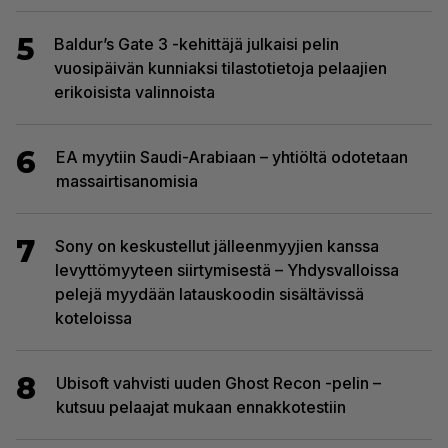
5
Baldur’s Gate 3 -kehittäjä julkaisi pelin
vuosipäivän kunniaksi tilastotietoja pelaajien
erikoisista valinnoista
6
EA myytiin Saudi-Arabiaan – yhtiöltä odotetaan
massairtisanomisia
7
Sony on keskustellut jälleenmyyjien kanssa
levyttömyyteen siirtymisestä – Yhdysvalloissa
pelejä myydään latauskoodin sisältävissä
koteloissa
8
Ubisoft vahvisti uuden Ghost Recon -pelin –
kutsuu pelaajat mukaan ennakkotestiin