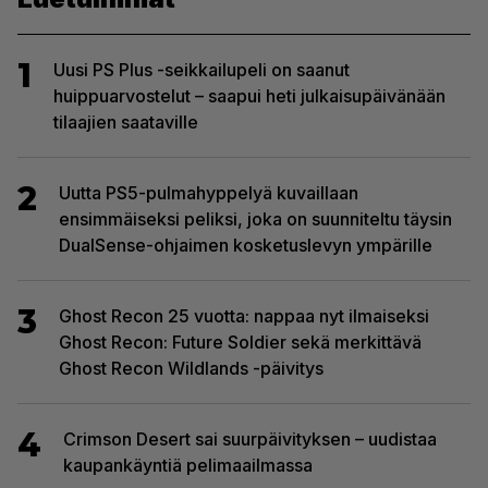
1
Uusi PS Plus -seikkailupeli on saanut
huippuarvostelut – saapui heti julkaisupäivänään
tilaajien saataville
2
Uutta PS5-pulmahyppelyä kuvaillaan
ensimmäiseksi peliksi, joka on suunniteltu täysin
DualSense-ohjaimen kosketuslevyn ympärille
3
Ghost Recon 25 vuotta: nappaa nyt ilmaiseksi
Ghost Recon: Future Soldier sekä merkittävä
Ghost Recon Wildlands -päivitys
4
Crimson Desert sai suurpäivityksen – uudistaa
kaupankäyntiä pelimaailmassa