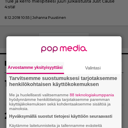
Tule ja kerro mielipiteesi juuri julkaistusta Just Cause
4:stä!
8.12.2018 10:55 | Johanna Puustinen
Artikkelien
Vanhemmat artikkelit
selaus
Luetuimmat
Arvostamme yksityisyyttäsi
Valintasi
Tarvitsemme suostumuksesi tarjotaksemme
1
Uusi PS Plus -seikkailupeli on saanut
henkilökohtaisen käyttökokemuksen
huippuarvostelut – saapui heti julkaisupäivänään
Me ja huolellisesti valitsemamme
88 teknologiakumppania
tilaajien saataville
hyödynnämme henkilötietoja tarjotaksemme paremman
käyttäjäkokemuksen sekä kohdentaaksemme sisältöä ja
mainoksia.
2
Baldur’s Gate 3 -kehittäjä julkaisi pelin
Hyväksymällä suostut tietojesi käyttöön seuraavasti
vuosipäivän kunniaksi tilastotietoja pelaajien
Käytämme laitetunnisteita ja tallennamme evästeitä