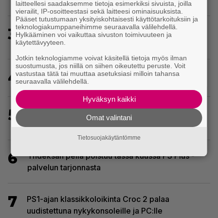
erikoisista valinnoista
laitteellesi saadaksemme tietoja esimerkiksi sivuista, joilla
vierailit, IP-osoitteestasi sekä laitteesi ominaisuuksista.
Pääset tutustumaan yksityiskohtaisesti käyttötarkoituksiin ja
teknologiakumppaneihimme seuraavalla välilehdellä.
3
Crimson Desert sai suurpäivityksen – uudistaa
Hylkääminen voi vaikuttaa sivuston toimivuuteen ja
käytettävyyteen.
kaupankäyntiä pelimaailmassa
Jotkin teknologiamme voivat käsitellä tietoja myös ilman
suostumusta, jos niillä on siihen oikeutettu peruste. Voit
4
vastustaa tätä tai muuttaa asetuksiasi milloin tahansa
Tässä ovat seuraavat Xbox Game Pass -pelit
seuraavalla välilehdellä.
Hyväksyn kaikki
5
EA myytiin Saudi-Arabiaan – yhtiöltä odotetaan
Omat valintani
massairtisanomisia
Tietosuojakäytäntömme
6
Yhdeksän peliä poistuu tässä kuussa PS Plus -
palvelun tarjonnasta
7
PS1-ajan klassikkoloikinta Croc 2 palaa
uudistettuna nykykonsoleille ja PC:lle