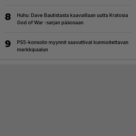
8
Huhu: Dave Bautistasta kaavaillaan uutta Kratosia
God of War -sarjan pääosaan
9
PS5-konsolin myynnit saavuttivat kunnioitettavan
merkkipaalun