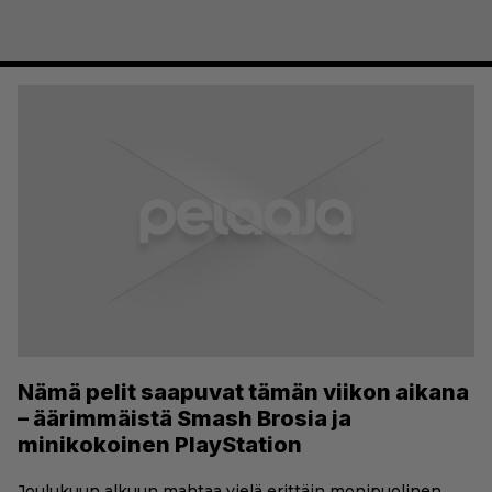
Nämä pelit saapuvat tämän viikon aikana
– äärimmäistä Smash Brosia ja
minikokoinen PlayStation
Joulukuun alkuun mahtaa vielä erittäin monipuolinen