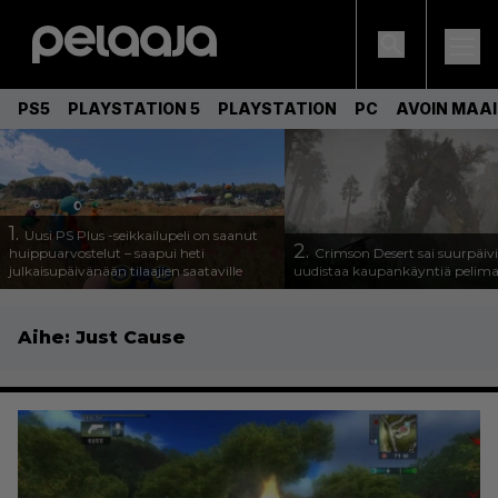
PS5
PLAYSTATION 5
PLAYSTATION
PC
AVOIN MAA
1.
Uusi PS Plus -seikkailupeli on saanut
2.
huippuarvostelut – saapui heti
Crimson Desert sai suurpäivi
julkaisupäivänään tilaajien saataville
uudistaa kaupankäyntiä pelim
Aihe:
Just Cause