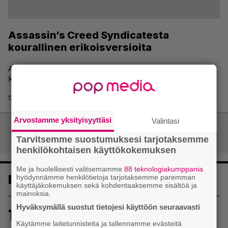
Assassin’s Creed Syndicatesta
kourallinen erikoisversioita
Assassin's Creed Syndicaten saa halutessaan hyvinkin
koreassa paketissa.
13.5.2015 08:12 | Johanna Puustinen
Arvostamme yksityisyyttäsi
Valintasi
Artikkelien
Vanhemmat artikkelit
Tarvitsemme suostumuksesi tarjotaksemme
selaus
henkilökohtaisen käyttökokemuksen
Me ja huolellisesti valitsemamme
88 teknologiakumppania
Luetuimmat
hyödynnämme henkilötietoja tarjotaksemme paremman
käyttäjäkokemuksen sekä kohdentaaksemme sisältöä ja
mainoksia.
Hyväksymällä suostut tietojesi käyttöön seuraavasti
1
Uusi PS Plus -seikkailupeli on saanut
Käytämme laitetunnisteita ja tallennamme evästeitä
huippuarvostelut – saapui heti julkaisupäivänään