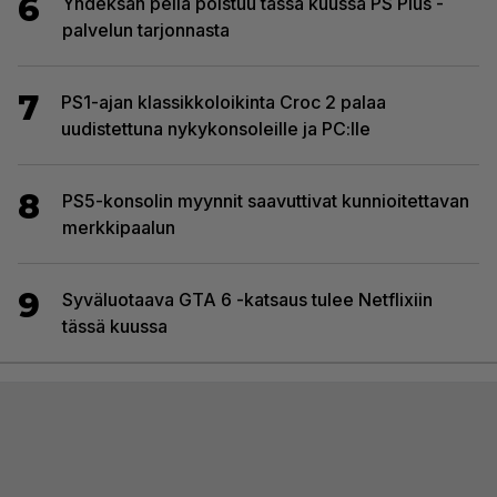
6
Yhdeksän peliä poistuu tässä kuussa PS Plus -
palvelun tarjonnasta
7
PS1-ajan klassikkoloikinta Croc 2 palaa
uudistettuna nykykonsoleille ja PC:lle
8
PS5-konsolin myynnit saavuttivat kunnioitettavan
merkkipaalun
9
Syväluotaava GTA 6 -katsaus tulee Netflixiin
tässä kuussa