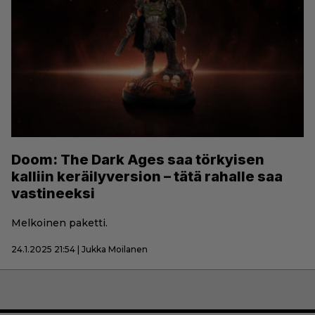
Doom: The Dark Ages saa törkyisen
kalliin keräilyversion – tätä rahalle saa
vastineeksi
Melkoinen paketti.
24.1.2025 21:54 | Jukka Moilanen