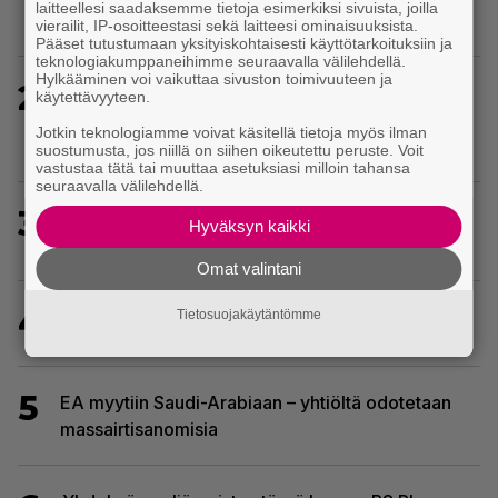
laitteellesi saadaksemme tietoja esimerkiksi sivuista, joilla
tilaajien saataville
vierailit, IP-osoitteestasi sekä laitteesi ominaisuuksista.
Pääset tutustumaan yksityiskohtaisesti käyttötarkoituksiin ja
teknologiakumppaneihimme seuraavalla välilehdellä.
Hylkääminen voi vaikuttaa sivuston toimivuuteen ja
2
Baldur’s Gate 3 -kehittäjä julkaisi pelin
käytettävyyteen.
vuosipäivän kunniaksi tilastotietoja pelaajien
Jotkin teknologiamme voivat käsitellä tietoja myös ilman
erikoisista valinnoista
suostumusta, jos niillä on siihen oikeutettu peruste. Voit
vastustaa tätä tai muuttaa asetuksiasi milloin tahansa
seuraavalla välilehdellä.
3
Crimson Desert sai suurpäivityksen – uudistaa
Hyväksyn kaikki
kaupankäyntiä pelimaailmassa
Omat valintani
4
Tässä ovat seuraavat Xbox Game Pass -pelit
Tietosuojakäytäntömme
5
EA myytiin Saudi-Arabiaan – yhtiöltä odotetaan
massairtisanomisia