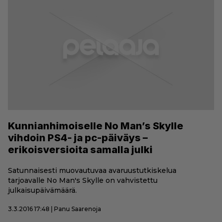
Kunnianhimoiselle No Man’s Skylle
vihdoin PS4- ja pc-päiväys –
erikoisversioita samalla julki
Satunnaisesti muovautuvaa avaruustutkiskelua
tarjoavalle No Man's Skylle on vahvistettu
julkaisupäivämäärä.
3.3.2016 17:48 | Panu Saarenoja