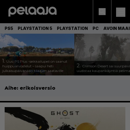
PS5
PLAYSTATION 5
PLAYSTATION
PC
AVOIN MAA
1.
Uusi PS Plus -seikkailupeli on saanut
2.
huippuarvostelut – saapui heti
Crimson Desert sai suurpäivi
julkaisupäivänään tilaajien saataville
uudistaa kaupankäyntiä pelim
Aihe:
erikoisversio