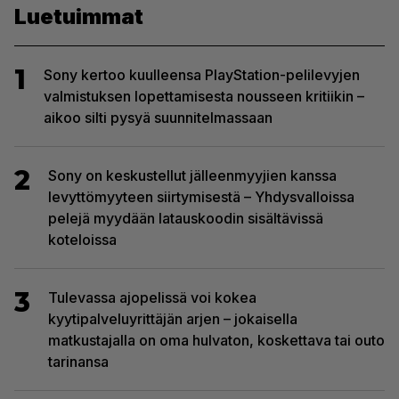
Luetuimmat
1
Sony kertoo kuulleensa PlayStation-pelilevyjen
valmistuksen lopettamisesta nousseen kritiikin –
aikoo silti pysyä suunnitelmassaan
2
Sony on keskustellut jälleenmyyjien kanssa
levyttömyyteen siirtymisestä – Yhdysvalloissa
pelejä myydään latauskoodin sisältävissä
koteloissa
3
Tulevassa ajopelissä voi kokea
kyytipalveluyrittäjän arjen – jokaisella
matkustajalla on oma hulvaton, koskettava tai outo
tarinansa