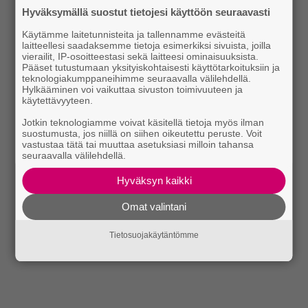
Hyväksymällä suostut tietojesi käyttöön seuraavasti
Käytämme laitetunnisteita ja tallennamme evästeitä
laitteellesi saadaksemme tietoja esimerkiksi sivuista, joilla
vierailit, IP-osoitteestasi sekä laitteesi ominaisuuksista.
Pääset tutustumaan yksityiskohtaisesti käyttötarkoituksiin ja
teknologiakumppaneihimme seuraavalla välilehdellä.
Hylkääminen voi vaikuttaa sivuston toimivuuteen ja
käytettävyyteen.
Jotkin teknologiamme voivat käsitellä tietoja myös ilman
suostumusta, jos niillä on siihen oikeutettu peruste. Voit
vastustaa tätä tai muuttaa asetuksiasi milloin tahansa
seuraavalla välilehdellä.
Hyväksyn kaikki
Omat valintani
Tietosuojakäytäntömme