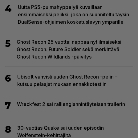
4
Uutta PS5-pulmahyppelyä kuvaillaan
ensimmäiseksi peliksi, joka on suunniteltu täysin
DualSense-ohjaimen kosketuslevyn ympärille
5
Ghost Recon 25 vuotta: nappaa nyt ilmaiseksi
Ghost Recon: Future Soldier sekä merkittävä
Ghost Recon Wildlands -päivitys
6
Ubisoft vahvisti uuden Ghost Recon -pelin –
kutsuu pelaajat mukaan ennakkotestiin
7
Wreckfest 2 sai rallienglannintäyteisen trailerin
8
30-vuotias Quake sai uuden episodin
Wolfenstein-kehittäjiltä