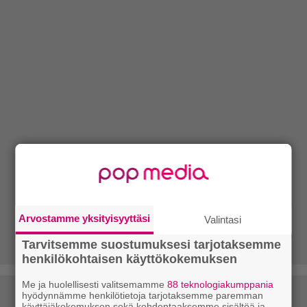
Arvostamme yksityisyyttäsi
Valintasi
Tarvitsemme suostumuksesi tarjotaksemme
henkilökohtaisen käyttökokemuksen
Me ja huolellisesti valitsemamme
88 teknologiakumppania
hyödynnämme henkilötietoja tarjotaksemme paremman
käyttäjäkokemuksen sekä kohdentaaksemme sisältöä ja