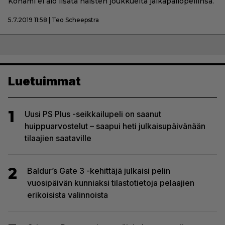
Konami ei aio lisätä naisten joukkueita jalkapallopeliinsä.
5.7.2019 11:58 | Teo Scheepstra
Luetuimmat
1
Uusi PS Plus -seikkailupeli on saanut
huippuarvostelut – saapui heti julkaisupäivänään
tilaajien saataville
2
Baldur’s Gate 3 -kehittäjä julkaisi pelin
vuosipäivän kunniaksi tilastotietoja pelaajien
erikoisista valinnoista