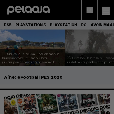
PS5
PLAYSTATION 5
PLAYSTATION
PC
AVOIN MAA
1.
Uusi PS Plus -seikkailupeli on saanut
2.
huippuarvostelut – saapui heti
Crimson Desert sai suurpäivi
julkaisupäivänään tilaajien saataville
uudistaa kaupankäyntiä pelim
Aihe:
eFootball PES 2020