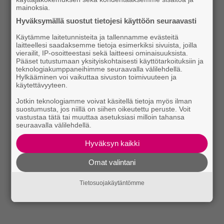
mainoksia.
Hyväksymällä suostut tietojesi käyttöön seuraavasti
Käytämme laitetunnisteita ja tallennamme evästeitä
laitteellesi saadaksemme tietoja esimerkiksi sivuista, joilla
vierailit, IP-osoitteestasi sekä laitteesi ominaisuuksista.
Pääset tutustumaan yksityiskohtaisesti käyttötarkoituksiin ja
teknologiakumppaneihimme seuraavalla välilehdellä.
Hylkääminen voi vaikuttaa sivuston toimivuuteen ja
käytettävyyteen.
Jotkin teknologiamme voivat käsitellä tietoja myös ilman
suostumusta, jos niillä on siihen oikeutettu peruste. Voit
vastustaa tätä tai muuttaa asetuksiasi milloin tahansa
seuraavalla välilehdellä.
Hyväksyn kaikki
Omat valintani
Tietosuojakäytäntömme