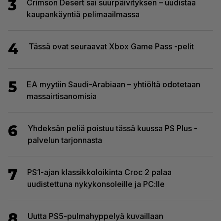
3
Crimson Desert sai suurpäivityksen – uudistaa
kaupankäyntiä pelimaailmassa
4
Tässä ovat seuraavat Xbox Game Pass -pelit
5
EA myytiin Saudi-Arabiaan – yhtiöltä odotetaan
massairtisanomisia
6
Yhdeksän peliä poistuu tässä kuussa PS Plus -
palvelun tarjonnasta
7
PS1-ajan klassikkoloikinta Croc 2 palaa
uudistettuna nykykonsoleille ja PC:lle
8
Uutta PS5-pulmahyppelyä kuvaillaan