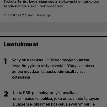
Kickstarteriin. Legendaarisesta elokuvasta on tarkoitus
tehdä kohtuu uskollinen videopeli.
25.1.2017 22:27 | Panu Saarenoja
Luetuimmat
1
Sony on keskustellut jälleenmyyjien kanssa
levyttömyyteen siirtymisestä – Yhdysvalloissa
pelejä myydään latauskoodin sisältävissä
koteloissa
2
Uutta PS5-pulmahyppelyä kuvaillaan
ensimmäiseksi peliksi, joka on suunniteltu täysin
DualSense-ohjaimen kosketuslevyn ympärille