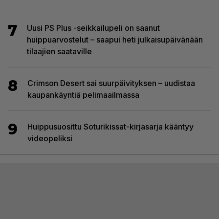
7
Uusi PS Plus -seikkailupeli on saanut
huippuarvostelut – saapui heti julkaisupäivänään
tilaajien saataville
8
Crimson Desert sai suurpäivityksen – uudistaa
kaupankäyntiä pelimaailmassa
9
Huippusuosittu Soturikissat-kirjasarja kääntyy
videopeliksi