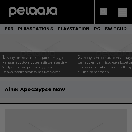
PS5
PLAYSTATION 5
PLAYSTATION
PC
SWITCH 2
1.
2.
Sony on keskustellut jälleenmyyjien
Sony kertoo kuulleensa Play
kanssa levyttömyyteen siirtymisestä –
pelilevyjen valmistuksen lopett
Yhdysvalloissa pelejä myydään
nousseen kritiikin – aikoo silti p
latauskoodin sisältävissä koteloissa
suunnitelmassaan
Aihe:
Apocalypse Now