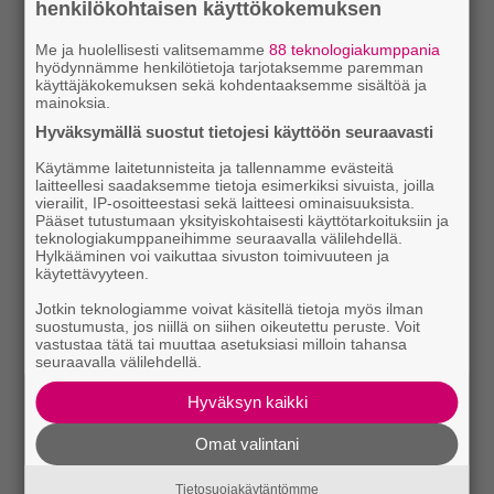
henkilökohtaisen käyttökokemuksen
Me ja huolellisesti valitsemamme
88 teknologiakumppania
hyödynnämme henkilötietoja tarjotaksemme paremman
käyttäjäkokemuksen sekä kohdentaaksemme sisältöä ja
mainoksia.
Hyväksymällä suostut tietojesi käyttöön seuraavasti
Käytämme laitetunnisteita ja tallennamme evästeitä
laitteellesi saadaksemme tietoja esimerkiksi sivuista, joilla
vierailit, IP-osoitteestasi sekä laitteesi ominaisuuksista.
Pääset tutustumaan yksityiskohtaisesti käyttötarkoituksiin ja
teknologiakumppaneihimme seuraavalla välilehdellä.
Hylkääminen voi vaikuttaa sivuston toimivuuteen ja
käytettävyyteen.
Jotkin teknologiamme voivat käsitellä tietoja myös ilman
suostumusta, jos niillä on siihen oikeutettu peruste. Voit
vastustaa tätä tai muuttaa asetuksiasi milloin tahansa
seuraavalla välilehdellä.
Hyväksyn kaikki
Omat valintani
Tietosuojakäytäntömme