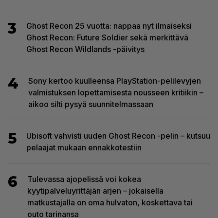
3
Ghost Recon 25 vuotta: nappaa nyt ilmaiseksi
Ghost Recon: Future Soldier sekä merkittävä
Ghost Recon Wildlands -päivitys
4
Sony kertoo kuulleensa PlayStation-pelilevyjen
valmistuksen lopettamisesta nousseen kritiikin –
aikoo silti pysyä suunnitelmassaan
5
Ubisoft vahvisti uuden Ghost Recon -pelin – kutsuu
pelaajat mukaan ennakkotestiin
6
Tulevassa ajopelissä voi kokea
kyytipalveluyrittäjän arjen – jokaisella
matkustajalla on oma hulvaton, koskettava tai
outo tarinansa