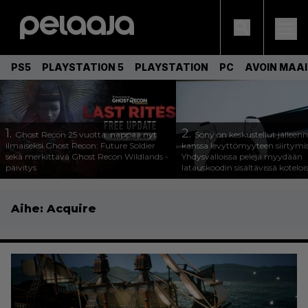
PS5
PLAYSTATION 5
PLAYSTATION
PC
AVOIN MAA
1.
2.
Ghost Recon 25 vuotta: nappaa nyt
Sony on keskustellut jälleen
ilmaiseksi Ghost Recon: Future Soldier
kanssa levyttömyyteen siirtymis
sekä merkittävä Ghost Recon Wildlands -
Yhdysvalloissa pelejä myydään
päivitys
latauskoodin sisältävissä koteloi
Aihe:
Acquire