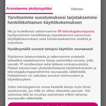
Arvostamme yksityisyyttäsi
Valintasi
Tarvitsemme suostumuksesi tarjotaksemme
henkilökohtaisen käyttökokemuksen
Me ja huolellisesti valitsemamme
88 teknologiakumppania
hyödynnämme henkilötietoja tarjotaksemme paremman
käyttäjäkokemuksen sekä kohdentaaksemme sisältöä ja
mainoksia.
Hyväksymällä suostut tietojesi käyttöön seuraavasti
Käytämme laitetunnisteita ja tallennamme evästeitä
laitteellesi saadaksemme tietoja esimerkiksi sivuista, joilla
vierailit, IP-osoitteestasi sekä laitteesi ominaisuuksista.
Pääset tutustumaan yksityiskohtaisesti käyttötarkoituksiin ja
teknologiakumppaneihimme seuraavalla välilehdellä.
Hylkääminen voi vaikuttaa sivuston toimivuuteen ja
käytettävyyteen.
Jotkin teknologiamme voivat käsitellä tietoja myös ilman
suostumusta, jos niillä on siihen oikeutettu peruste. Voit
vastustaa tätä tai muuttaa asetuksiasi milloin tahansa
seuraavalla välilehdellä.