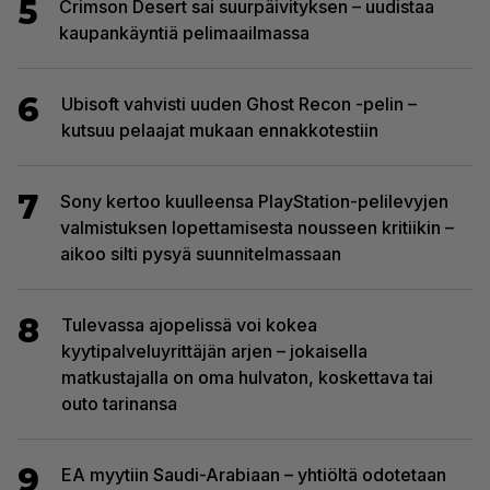
5
Crimson Desert sai suurpäivityksen – uudistaa
kaupankäyntiä pelimaailmassa
6
Ubisoft vahvisti uuden Ghost Recon -pelin –
kutsuu pelaajat mukaan ennakkotestiin
7
Sony kertoo kuulleensa PlayStation-pelilevyjen
valmistuksen lopettamisesta nousseen kritiikin –
aikoo silti pysyä suunnitelmassaan
8
Tulevassa ajopelissä voi kokea
kyytipalveluyrittäjän arjen – jokaisella
matkustajalla on oma hulvaton, koskettava tai
outo tarinansa
9
EA myytiin Saudi-Arabiaan – yhtiöltä odotetaan