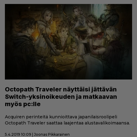
Octopath Traveler näyttäisi jättävän
Switch-yksinoikeuden ja matkaavan
myös pc:lle
Acquiren perinteitä kunnioittava japanilaisroolipeli
Octopath Traveler saattaa laajentaa alustavalikoimaansa.
5.4.2019 10:09 | Joonas Pikkarainen