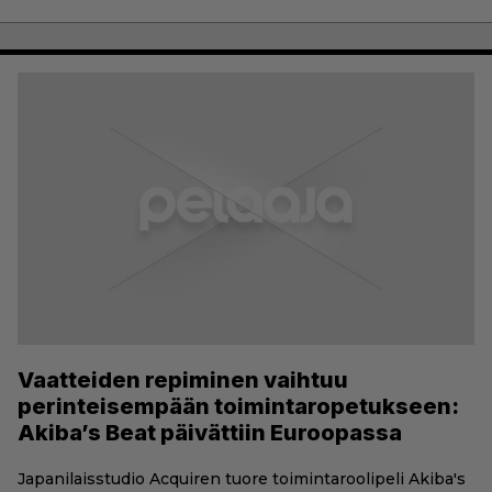
Vaatteiden repiminen vaihtuu
perinteisempään toimintaropetukseen:
Akiba’s Beat päivättiin Euroopassa
Japanilaisstudio Acquiren tuore toimintaroolipeli Akiba's