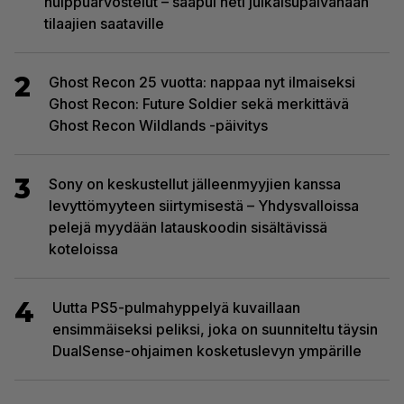
huippuarvostelut – saapui heti julkaisupäivänään
tilaajien saataville
2
Ghost Recon 25 vuotta: nappaa nyt ilmaiseksi
Ghost Recon: Future Soldier sekä merkittävä
Ghost Recon Wildlands -päivitys
3
Sony on keskustellut jälleenmyyjien kanssa
levyttömyyteen siirtymisestä – Yhdysvalloissa
pelejä myydään latauskoodin sisältävissä
koteloissa
4
Uutta PS5-pulmahyppelyä kuvaillaan
ensimmäiseksi peliksi, joka on suunniteltu täysin
DualSense-ohjaimen kosketuslevyn ympärille