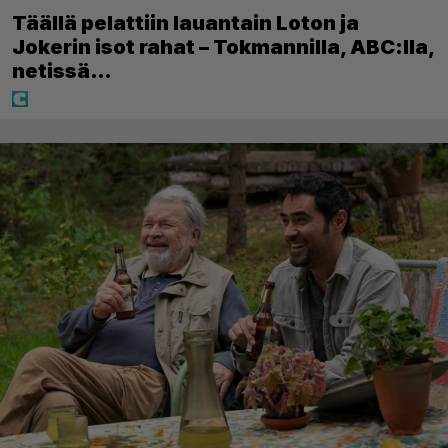
Täällä pelattiin lauantain Loton ja
Jokerin isot rahat – Tokmannilla, ABC:lla,
netissä…