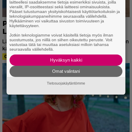
laitteellesi saadaksemme tietoja esimerkiksi sivuista, joilla
vierailit, IP-osoitteestasi sekä laitteesi ominaisuuksista.
Pääset tutustumaan yksityiskohtaisesti käyttötarkoituksiin ja
teknologiakumppaneihimme seuraavalla välilehdellä.
Hylkääminen voi vaikuttaa sivuston toimivuuteen ja
käytettävyyteen.
Jotkin teknologiamme voivat käsitellä tietoja myös ilman
suostumusta, jos niillä on siihen oikeutettu peruste. Voit
vastustaa tätä tai muuttaa asetuksiasi milloin tahansa
seuraavalla välilehdellä.
Hyväksyn kaikki
Omat valintani
Tietosuojakäytäntömme