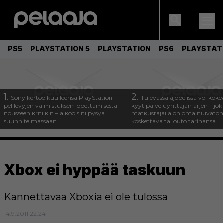
PS5
PLAYSTATION 5
PLAYSTATION
PS6
PLAYSTAT
1.
2.
Sony kertoo kuulleensa PlayStation-
Tulevassa ajopelissä voi koke
pelilevyjen valmistuksen lopettamisesta
kyytipalveluyrittäjän arjen – joka
nousseen kritiikin – aikoo silti pysyä
matkustajalla on oma hulvaton
suunnitelmassaan
koskettava tai outo tarinansa
Xbox ei hyppää taskuun
Kannettavaa Xboxia ei ole tulossa
14.9.2011 22:24