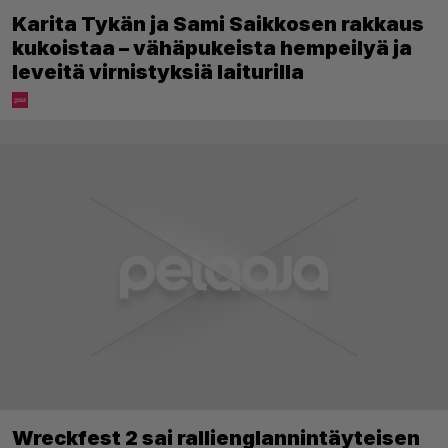
Karita Tykän ja Sami Saikkosen rakkaus
kukoistaa – vähäpukeista hempeilyä ja
leveitä virnistyksiä laiturilla
Wreckfest 2 sai rallienglannintäyteisen