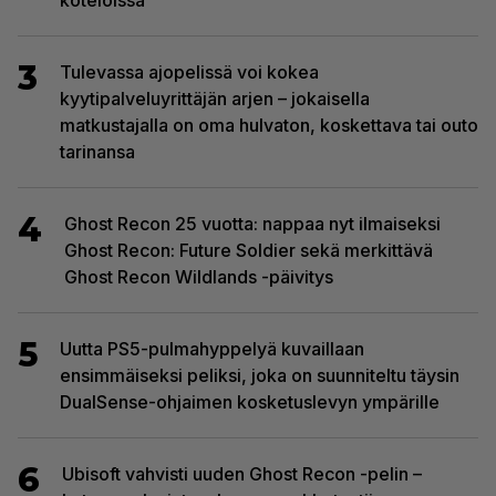
koteloissa
3
Tulevassa ajopelissä voi kokea
kyytipalveluyrittäjän arjen – jokaisella
matkustajalla on oma hulvaton, koskettava tai outo
tarinansa
4
Ghost Recon 25 vuotta: nappaa nyt ilmaiseksi
Ghost Recon: Future Soldier sekä merkittävä
Ghost Recon Wildlands -päivitys
5
Uutta PS5-pulmahyppelyä kuvaillaan
ensimmäiseksi peliksi, joka on suunniteltu täysin
DualSense-ohjaimen kosketuslevyn ympärille
6
Ubisoft vahvisti uuden Ghost Recon -pelin –