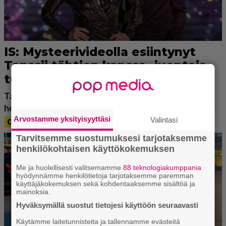
Arvostamme yksityisyyttäsi
Valintasi
Tarvitsemme suostumuksesi tarjotaksemme
henkilökohtaisen käyttökokemuksen
Me ja huolellisesti valitsemamme
88 teknologiakumppania
hyödynnämme henkilötietoja tarjotaksemme paremman
käyttäjäkokemuksen sekä kohdentaaksemme sisältöä ja
mainoksia.
Hyväksymällä suostut tietojesi käyttöön seuraavasti
Käytämme laitetunnisteita ja tallennamme evästeitä