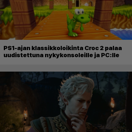
PS1-ajan klassikkoloikinta Croc 2 palaa
uudistettuna nykykonsoleille ja PC:lle