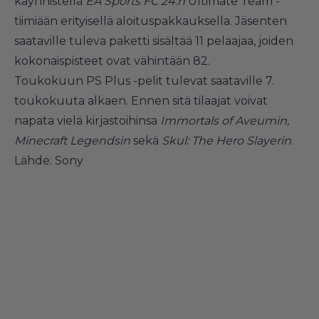
käynnistellä
EA Sports FC 24:n
Ultimate Team -
tiimiään erityisellä aloituspakkauksella. Jäsenten
saataville tuleva paketti sisältää 11 pelaajaa, joiden
kokonaispisteet ovat vähintään 82.
Toukokuun PS Plus -pelit tulevat saataville 7.
toukokuuta alkaen. Ennen sitä tilaajat voivat
napata vielä kirjastoihinsa
Immortals of Aveumin,
Minecraft Legendsin
sekä
Skul: The Hero Slayerin
.
Lähde:
Sony