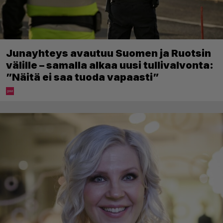
Junayhteys avautuu Suomen ja Ruotsin
välille – samalla alkaa uusi tullivalvonta:
”Näitä ei saa tuoda vapaasti”