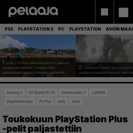
PS5
PLAYSTATION 5
PC
PLAYSTATION
AVOIN MAA
1.
Uusi PS Plus -seikkailupeli on saanut
2.
huippuarvostelut – saapui heti
Crimson Desert sai suurpäivi
julkaisupäivänään tilaajien saataville
uudistaa kaupankäyntiä pelim
Destiny 2
EA Sports FC 24
Ghostrunner 2
Lightfall
playstation plus
PS Plus
sony
Tunic
Toukokuun PlayStation Plus
-pelit paljastettiin