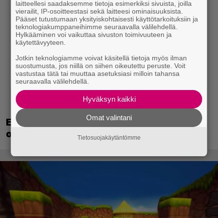
laitteellesi saadaksemme tietoja esimerkiksi sivuista, joilla
vierailit, IP-osoitteestasi sekä laitteesi ominaisuuksista.
Pääset tutustumaan yksityiskohtaisesti käyttötarkoituksiin ja
teknologiakumppaneihimme seuraavalla välilehdellä.
Hylkääminen voi vaikuttaa sivuston toimivuuteen ja
käytettävyyteen.
Jotkin teknologiamme voivat käsitellä tietoja myös ilman
suostumusta, jos niillä on siihen oikeutettu peruste. Voit
vastustaa tätä tai muuttaa asetuksiasi milloin tahansa
seuraavalla välilehdellä.
Hyväksyn kaikki
Omat valintani
EA myytiin Saudi-Arabiaan – yhtiöltä
odotetaan massairtisanomisia
Tietosuojakäytäntömme