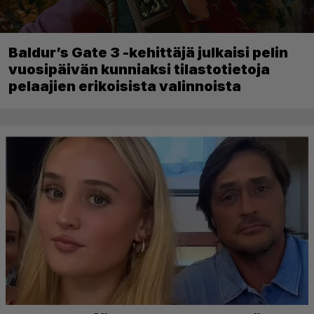
Baldur’s Gate 3 -kehittäjä julkaisi pelin
vuosipäivän kunniaksi tilastotietoja
pelaajien erikoisista valinnoista