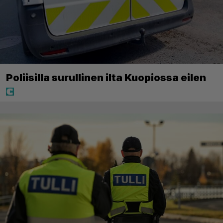
Poliisilla surullinen ilta Kuopiossa eilen