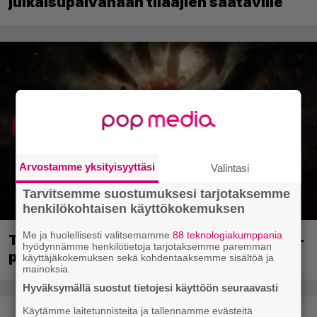
julkaisupäivänään tilaajien saataville
Arvostamme yksityisyyttäsi
Valintasi
Tarvitsemme suostumuksesi tarjotaksemme
henkilökohtaisen käyttökokemuksen
Me ja huolellisesti valitsemamme
88 teknologiakumppania
Tässä ovat seuraavat Xbox Game Pass -
hyödynnämme henkilötietoja tarjotaksemme paremman
pelit
käyttäjäkokemuksen sekä kohdentaaksemme sisältöä ja
mainoksia.
Hyväksymällä suostut tietojesi käyttöön seuraavasti
Käytämme laitetunnisteita ja tallennamme evästeitä