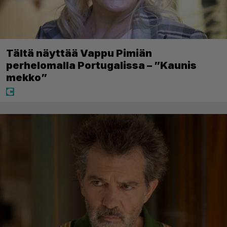
Tältä näyttää Vappu Pimiän
perhelomalla Portugalissa – ”Kaunis
mekko”