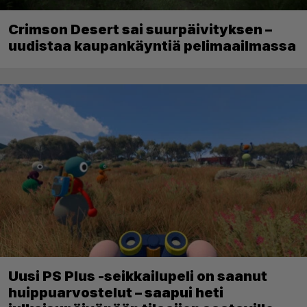
Crimson Desert sai suurpäivityksen –
uudistaa kaupankäyntiä pelimaailmassa
Uusi PS Plus -seikkailupeli on saanut
huippuarvostelut – saapui heti