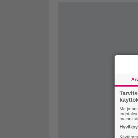
Ar
Tarvit
käytt
Me ja huo
tarjotak
mainoksi
Hyväksym
Käytämme 