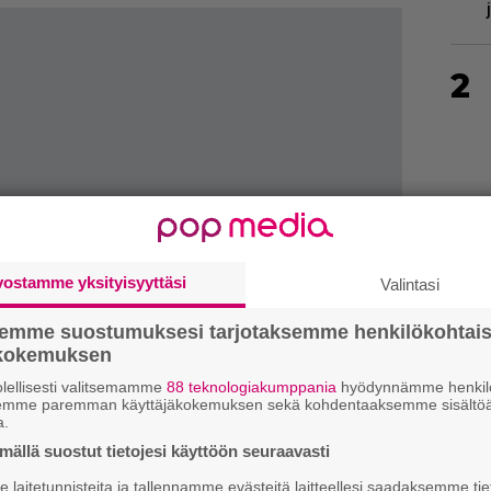
2
3
vostamme yksityisyyttäsi
Valintasi
semme suostumuksesi tarjotaksemme henkilökohtai
ökokemuksen
lellisesti valitsemamme
88 teknologiakumppania
hyödynnämme henkilö
4
semme paremman käyttäjäkokemuksen sekä kohdentaaksemme sisältöä
a.
ällä suostut tietojesi käyttöön seuraavasti
laitetunnisteita ja tallennamme evästeitä laitteellesi saadaksemme tie