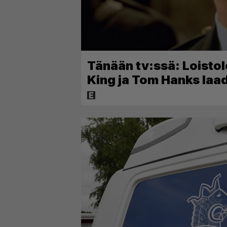
Tänään tv:ssä: Loistol
King ja Tom Hanks laa