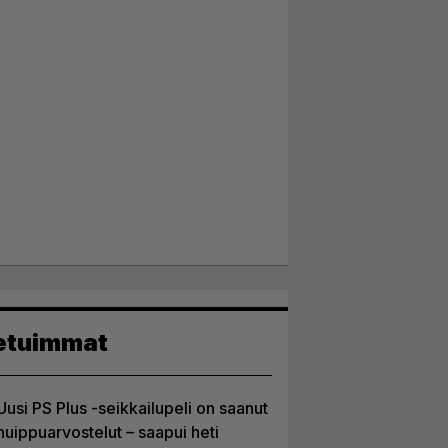
etuimmat
Uusi PS Plus -seikkailupeli on saanut
huippuarvostelut – saapui heti