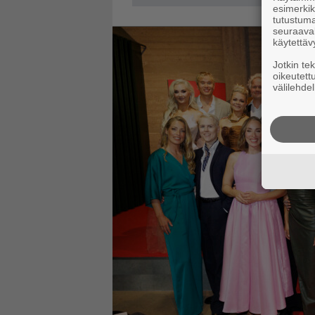
esimerkiks
tutustuma
seuraaval
käytettäv
Jotkin te
oikeutett
välilehdel