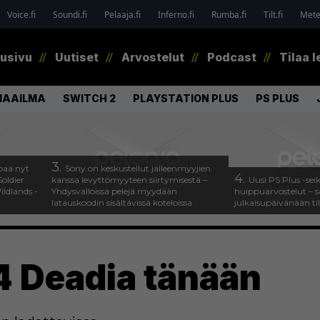
Voice.fi
Soundi.fi
Pelaaja.fi
Inferno.fi
Rumba.fi
Tilt.fi
Metel
tusivu
Uutiset
Arvostelut
Podcast
Tilaa l
MAAILMA
SWITCH 2
PLAYSTATION PLUS
PS PLUS
3.
paa nyt
Sony on keskustellut jälleenmyyjien
4.
oldier
kanssa levyttömyyteen siirtymisestä –
Uusi PS Plus -sei
ldlands -
Yhdysvalloissa pelejä myydään
huippuarvostelut – s
latauskoodin sisältävissä koteloissa
julkaisupäivänään til
 4 Deadia tänään