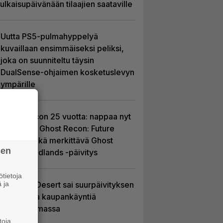
julkaisupäivänään tilaajien saataville
Uutta PS5-pulmahyppelyä
kuvaillaan ensimmäiseksi peliksi,
joka on suunniteltu täysin
DualSense-ohjaimen kosketuslevyn
ympärille
Ghost Recon 25 vuotta: nappaa nyt
ilmaiseksi Ghost Recon: Future
Soldier sekä merkittävä Ghost
sen
Recon Wildlands -päivitys
tietoja
 ja
Crimson Desert sai suurpäivityksen
– uudistaa kaupankäyntiä
pelimaailmassa
toja