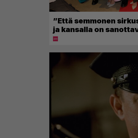
”Että semmonen sirkus” 
ja kansalla on sanotta