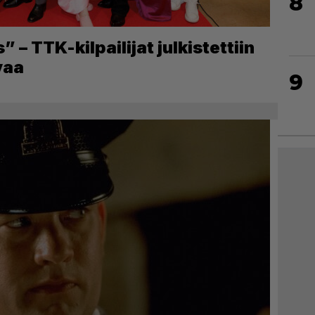
8
– TTK-kilpailijat julkistettiin
vaa
9