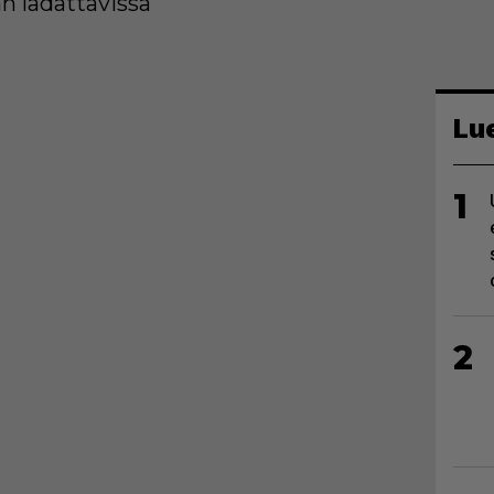
 ladattavissa
Lu
1
2