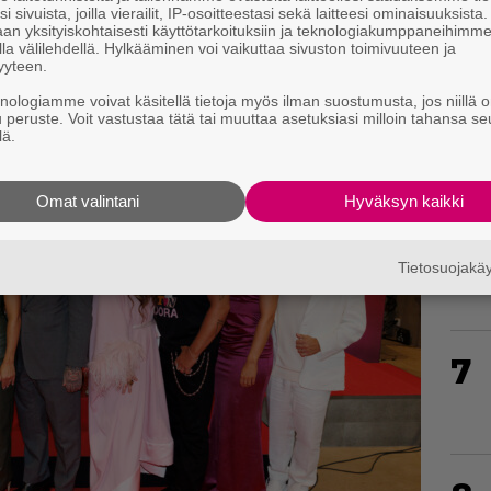
i sivuista, joilla vierailit, IP-osoitteestasi sekä laitteesi ominaisuuksista
an yksityiskohtaisesti käyttötarkoituksiin ja teknologiakumppaneihimm
5
la välilehdellä. Hylkääminen voi vaikuttaa sivuston toimivuuteen ja
yyteen.
knologiamme voivat käsitellä tietoja myös ilman suostumusta, jos niillä o
u peruste. Voit vastustaa tätä tai muuttaa asetuksiasi milloin tahansa se
lä.
Omat valintani
Hyväksyn kaikki
6
Tietosuojak
7