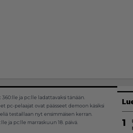
60:lle ja pc:lle ladattavaksi tänään.
Lu
t pc-pelaajat ovat päässeet demoon käsiksi
eliä testaillaan nyt ensimmäisen kerran.
1
lle ja pc:lle marraskuun 18. päivä.