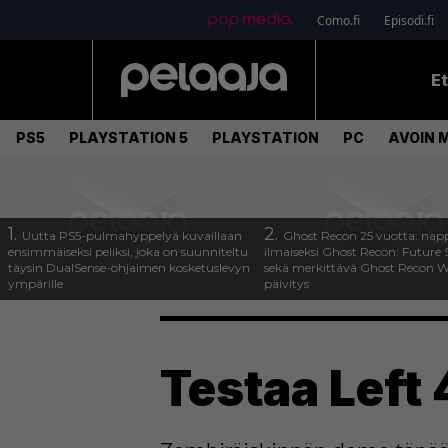
Como.fi
Episodi.fi
E
PS5
PLAYSTATION 5
PLAYSTATION
PC
AVOIN 
1.
2.
Uutta PS5-pulmahyppelyä kuvaillaan
Ghost Recon 25 vuotta: nap
ensimmäiseksi peliksi, joka on suunniteltu
ilmaiseksi Ghost Recon: Future S
täysin DualSense-ohjaimen kosketuslevyn
sekä merkittävä Ghost Recon Wi
ympärille
päivitys
Testaa Left