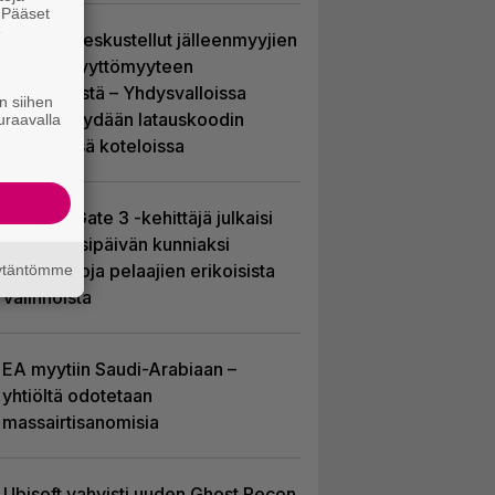
. Pääset
e
Sony on keskustellut jälleenmyyjien
kanssa levyttömyyteen
siirtymisestä – Yhdysvalloissa
n siihen
pelejä myydään latauskoodin
uraavalla
sisältävissä koteloissa
Baldur’s Gate 3 -kehittäjä julkaisi
pelin vuosipäivän kunniaksi
tilastotietoja pelaajien erikoisista
äytäntömme
valinnoista
EA myytiin Saudi-Arabiaan –
yhtiöltä odotetaan
massairtisanomisia
Ubisoft vahvisti uuden Ghost Recon