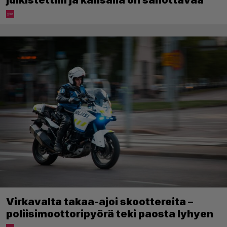
Virkavalta takaa-ajoi skoottereita –
poliisimoottoripyörä teki paosta lyhyen