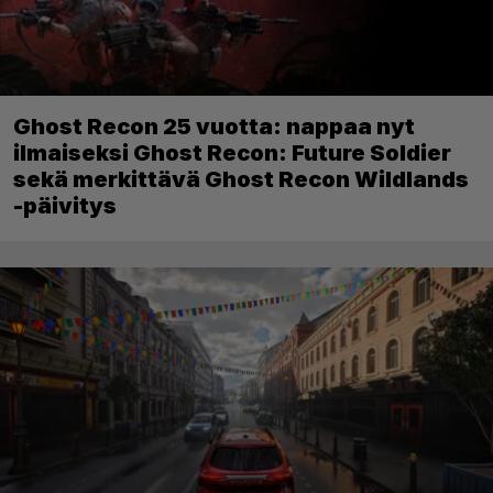
Ghost Recon 25 vuotta: nappaa nyt
ilmaiseksi Ghost Recon: Future Soldier
sekä merkittävä Ghost Recon Wildlands
-päivitys