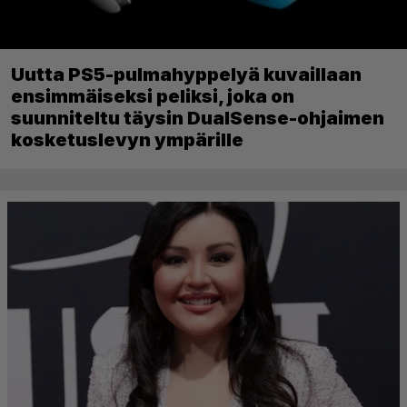
Uutta PS5-pulmahyppelyä kuvaillaan
ensimmäiseksi peliksi, joka on
suunniteltu täysin DualSense-ohjaimen
kosketuslevyn ympärille