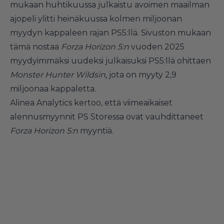
mukaan huhtikuussa julkaistu avoimen maailman
ajopeli ylitti heinäkuussa kolmen miljoonan
myydyn kappaleen rajan PS5:llä. Sivuston mukaan
tämä nostaa
Forza Horizon 5:n
vuoden 2025
myydyimmäksi uudeksi julkaisuksi PS5:llä ohittaen
Monster Hunter Wildsin
, jota on myyty 2,9
miljoonaa kappaletta.
Alinea Analytics kertoo, että viimeaikaiset
alennusmyynnit PS Storessa ovat vauhdittaneet
Forza
Horizon 5:n
myyntiä.