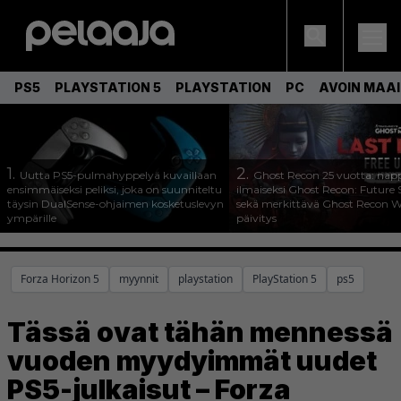
PS5
PLAYSTATION 5
PLAYSTATION
PC
AVOIN MAA
1.
2.
Uutta PS5-pulmahyppelyä kuvaillaan
Ghost Recon 25 vuotta: nap
ensimmäiseksi peliksi, joka on suunniteltu
ilmaiseksi Ghost Recon: Future S
täysin DualSense-ohjaimen kosketuslevyn
sekä merkittävä Ghost Recon Wi
ympärille
päivitys
Forza Horizon 5
myynnit
playstation
PlayStation 5
ps5
Tässä ovat tähän mennessä
vuoden myydyimmät uudet
PS5-julkaisut – Forza