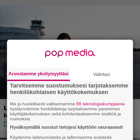
Arvostamme yksityisyyttäsi
Valintasi
Tarvitsemme suostumuksesi tarjotaksemme
henkilökohtaisen käyttökokemuksen
Me ja huolellisesti valitsemamme
88 teknologiakumppania
Laulaja Mirellan rantakuvat ovat täynnä
hyödynnämme henkilötietoja tarjotaksemme paremman
käyttäjäkokemuksen sekä kohdentaaksemme sisältöä ja
lomaa, aurinkoa ja iloa
mainoksia.
Hyväksymällä suostut tietojesi käyttöön seuraavasti
Käytämme laitetunnisteita ja tallennamme evästeitä