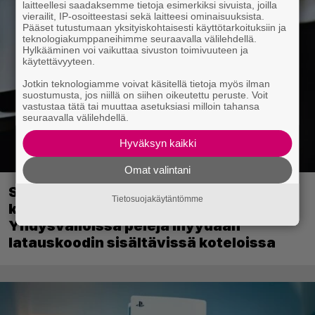
laitteellesi saadaksemme tietoja esimerkiksi sivuista, joilla
vierailit, IP-osoitteestasi sekä laitteesi ominaisuuksista.
Pääset tutustumaan yksityiskohtaisesti käyttötarkoituksiin ja
teknologiakumppaneihimme seuraavalla välilehdellä.
Hylkääminen voi vaikuttaa sivuston toimivuuteen ja
käytettävyyteen.
Jotkin teknologiamme voivat käsitellä tietoja myös ilman
suostumusta, jos niillä on siihen oikeutettu peruste. Voit
vastustaa tätä tai muuttaa asetuksiasi milloin tahansa
seuraavalla välilehdellä.
Hyväksyn kaikki
Omat valintani
Sony on keskustellut jälleenmyyjien
Tietosuojakäytäntömme
kanssa levyttömyyteen siirtymisestä –
Yhdysvalloissa pelejä myydään
latauskoodin sisältävissä koteloissa