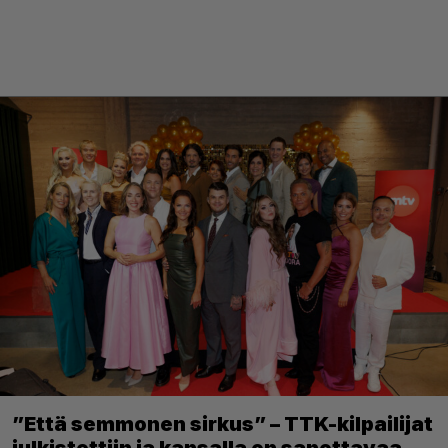
”Että semmonen sirkus” – TTK-kilpailijat
julkistettiin ja kansalla on sanottavaa