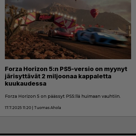
Forza Horizon 5:n PS5-versio on myynyt
järisyttävät 2 miljoonaa kappaletta
kuukaudessa
Forza Horizon 5 on päässyt PS5:llä huimaan vauhtiin.
17.7.2025 11:20 | Tuomas Ahola