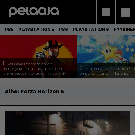
PS5
PLAYSTATION 5
PS6
PLAYSTATION 6
FYYSINE
1.
Red Dead Redemption 2:n
2.
menestyskulku jatkuu – Rockstarin
Kerron nyt, miksi Super Mar
länneneepos rikkoi uuden rajapyykin
on paras ja tärkein Mario-peli
Aihe:
Forza Horizon 5