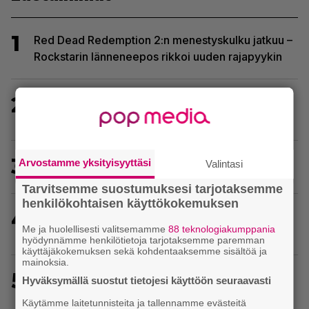
1
Red Dead Redemption 2:n menestyskulku jatkuu –
Rockstarin länneneepos rikkoi uuden rajapyykin
2
Kerron nyt, miksi Super Mario Galaxy on paras ja
tärkein Mario-peli
3
Wreckfest 2 sai rallienglannintäyteisen trailerin
Arvostamme yksityisyyttäsi
Valintasi
Tarvitsemme suostumuksesi tarjotaksemme
henkilökohtaisen käyttökokemuksen
4
Metsästyssimulaattorin jatko-osa saapuu ensi
Me ja huolellisesti valitsemamme
88 teknologiakumppania
kuussa – Way of the Hunter 2 päivättiin
hyödynnämme henkilötietoja tarjotaksemme paremman
käyttäjäkokemuksen sekä kohdentaaksemme sisältöä ja
mainoksia.
5
30-vuotias Quake sai uuden episodin
Hyväksymällä suostut tietojesi käyttöön seuraavasti
Wolfenstein-kehittäjiltä
Käytämme laitetunnisteita ja tallennamme evästeitä