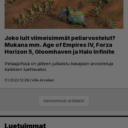
Joko luit viimeisimmät peliarvostelut?
Mukana mm. Age of Empires IV, Forza
Horizon 5, Gloomhaven ja Halo Infinite
Pelaaja.fissä on jälleen julkaistu kasapäin arvosteluja
kaikkien luettavaksi.
11.1.2022 12:28 | Ville Arvekari
Artikkelien
Vanhemmat artikkelit
selaus
Luetuimmat