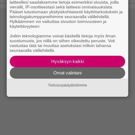
laitteellesi saadaksemme tietoja esimerkiksi sivuista, joilla
vierailit, IP-osoitteestasi sekä laitteesi ominaisuuksista.
Pääset tutustumaan yksityiskohtaisesti käyttötarkoituksiin ja
teknologiakumppaneihimme seuraavalla välilehdellä.
Hylkääminen voi vaikuttaa sivuston toimivuuteen ja
käytettävyyteen.
Jotkin teknologiamme voivat käsitellä tietoja myös ilman
suostumusta, jos niillä on siihen oikeutettu peruste. Voit
vastustaa tätä tai muuttaa asetuksiasi milloin tahansa
seuraavalla välilehdellä.
Hyväksyn kaikki
Omat valintani
Tietosuojakäytäntömme