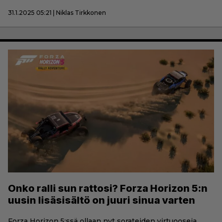
31.1.2025 05:21 | Niklas Tirkkonen
Onko ralli sun rattosi? Forza Horizon 5:n
uusin lisäsisältö on juuri sinua varten
Forza Horizon 5:ssä ollaan nyt sorateiden virtuooseja.