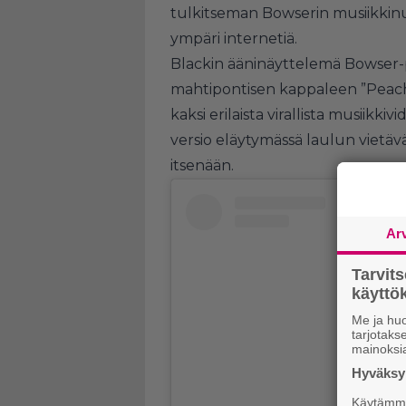
tulkitseman Bowserin musiikkinu
ympäri internetiä.
Blackin ääninäyttelemä Bowser-p
mahtipontisen kappaleen ”Peaches
kaksi erilaista virallista musiikk
versio eläytymässä laulun vietäv
itsenään.
Ar
Tarvit
käytt
Me ja huo
tarjotak
mainoksi
Hyväksym
Käytämme 