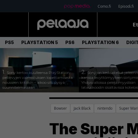
Como.fi
Episodi.fi
E
PS5
PLAYSTATION 5
PS6
PLAYSTATION 6
DIGI
1.
2.
Sony kertoo kuulleensa PlayStation-
Sony on keskustellut jälleen
pelilevyjen valmistuksen lopettamisesta
kanssa levyttömyyteen siirtymis
nousseen kritiikin – aikoo silti pysyä
Yhdysvalloissa pelejä myydään
suunnitelmassaan
latauskoodin sisältävissä koteloi
Bowser
Jack Black
nintendo
Super Mar
The Super M