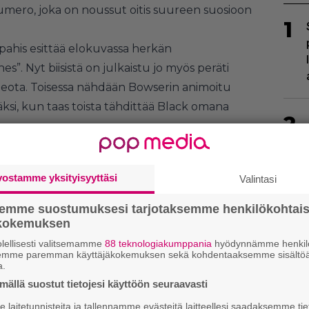
mero, joka on noussut oitis suureen suosioon
1
ahis esittää elokuvassa herkän
”. Nyt biisistä on julkaistu jo myös peräti
ivideota. Toisessa nähdään Bowserin animoitu
äksi, kun taas toista tähdittää Black omana
2
vostamme yksityisyyttäsi
Valintasi
semme suostumuksesi tarjotaksemme henkilökohtai
ökokemuksen
3
lellisesti valitsemamme
88 teknologiakumppania
hyödynnämme henkilö
semme paremman käyttäjäkokemuksen sekä kohdentaaksemme sisältöä
a.
ällä suostut tietojesi käyttöön seuraavasti
laitetunnisteita ja tallennamme evästeitä laitteellesi saadaksemme tie