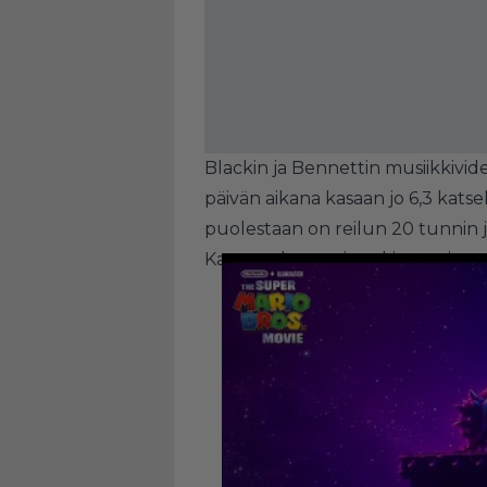
Blackin ja Bennettin musiikkiv
päivän aikana kasaan jo 6,3 katse
puolestaan on reilun 20 tunnin j
Katsasta kumpainenkin versio mus