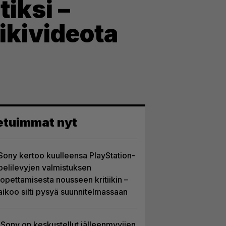
tiksi –
ikivideota
etuimmat nyt
Sony kertoo kuulleensa PlayStation-
pelilevyjen valmistuksen
lopettamisesta nousseen kritiikin –
aikoo silti pysyä suunnitelmassaan
Sony on keskustellut jälleenmyyjien