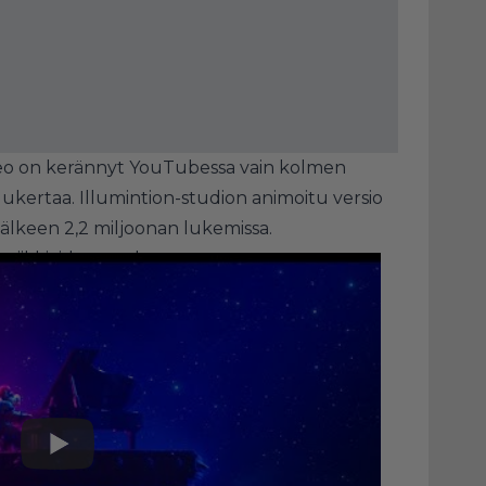
ideo on kerännyt YouTubessa vain kolmen
lukertaa. Illumintion-studion animoitu versio
älkeen 2,2 miljoonan lukemissa.
iikkivideosta alta.