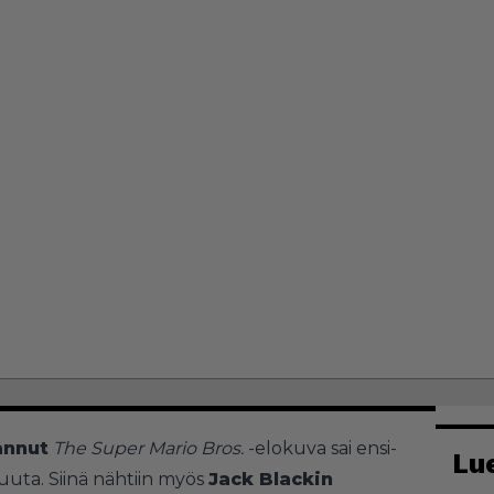
annut
The Super Mario Bros.
-elokuva sai ensi-
Lu
kuuta. Siinä nähtiin myös
Jack Blackin