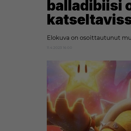
balladibiisi 
katseltaviss
Elokuva on osoittautunut mu
11.4.2023 16:00