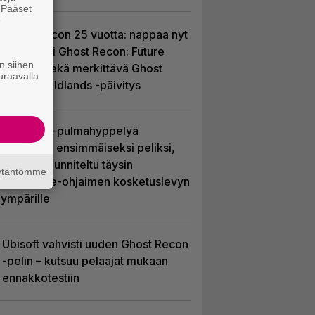
. Pääset
e
Ghost Recon 25 vuotta: nappaa nyt
ilmaiseksi Ghost Recon: Future
n siihen
Soldier sekä merkittävä Ghost
uraavalla
Recon Wildlands -päivitys
Uutta PS5-pulmahyppelyä
kuvaillaan ensimmäiseksi peliksi,
joka on suunniteltu täysin
äytäntömme
DualSense-ohjaimen kosketuslevyn
ympärille
Ubisoft vahvisti uuden Ghost Recon
-pelin – kutsuu pelaajat mukaan
ennakkotestiin