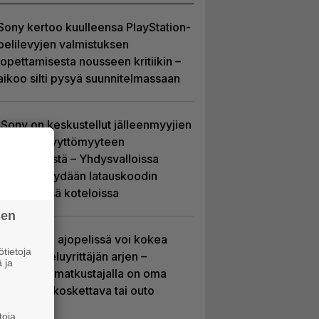
Sony kertoo kuulleensa PlayStation-
pelilevyjen valmistuksen
lopettamisesta nousseen kritiikin –
aikoo silti pysyä suunnitelmassaan
Sony on keskustellut jälleenmyyjien
kanssa levyttömyyteen
siirtymisestä – Yhdysvalloissa
pelejä myydään latauskoodin
sisältävissä koteloissa
sen
Tulevassa ajopelissä voi kokea
tietoja
kyytipalveluyrittäjän arjen –
 ja
jokaisella matkustajalla on oma
hulvaton, koskettava tai outo
tarinansa
toja