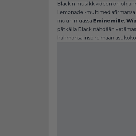
Blackin musiikkivideon on ohjan
Lemonade -multimediafirmansa k
muun muassa
Eminemille
,
Wiz
pätkällä Black nähdään vetämäss
hahmonsa inspiroimaan asukoko