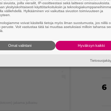
i sivuista, joilla vierailit, IP-osoitteestasi sekä laitteesi ominaisuuksista
an yksityiskohtaisesti käyttötarkoituksiin ja teknologiakumppaneihimm
la välilehdellä. Hylkääminen voi vaikuttaa sivuston toimivuuteen ja
4
yyteen.
knologiamme voivat käsitellä tietoja myös ilman suostumusta, jos niillä o
u peruste. Voit vastustaa tätä tai muuttaa asetuksiasi milloin tahansa se
lä.
5
Omat valintani
Hyväksyn kaikki
Tietosuojak
6
dotcom) jakama julkaisu