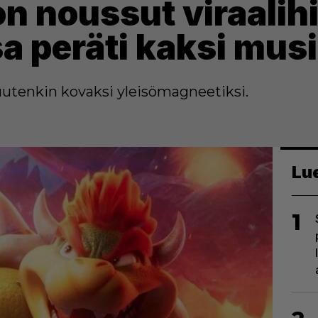
on noussut viraalihi
a peräti kaksi musi
utenkin kovaksi yleisömagneetiksi.
Lu
1