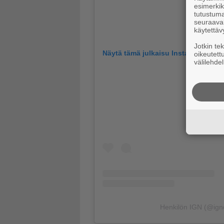
esimerkiks
tutustuma
seuraaval
käytettäv
Jotkin te
Näytä tämä julkaisu Instagramissa
oikeutett
välilehdel
Henkilön IGN (@ign