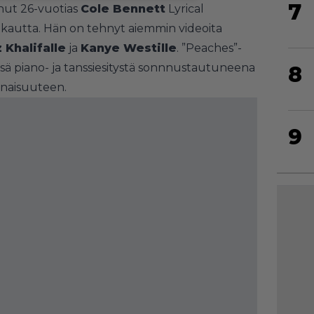
7
nut 26-vuotias
Cole Bennett
Lyrical
autta. Hän on tehnyt aiemmin videoita
 Khalifalle
ja
Kanye Westille
. ”Peaches”-
ä piano- ja tanssiesitystä sonnnustautuneena
8
naisuuteen.
9