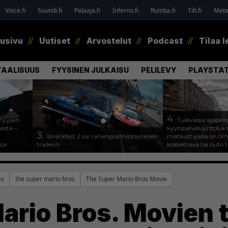
Voice.fi
Soundi.fi
Pelaaja.fi
Inferno.fi
Rumba.fi
Tilt.fi
Metel
tusivu
Uutiset
Arvostelut
Podcast
Tilaa l
TAALISUUS
FYYSINEN JULKAISU
PELILEVY
PLAYSTAT
4.
myyjien
Tulevassa ajopeli
estä –
kyytipalveluyrittäjän 
3.
Wreckfest 2 sai rallienglannintäyteisen
matkustajalla on om
ssa
trailerin
koskettava tai outo 
io
the super mario bros
The Super Mario Bros Movie
ario Bros. Movien 