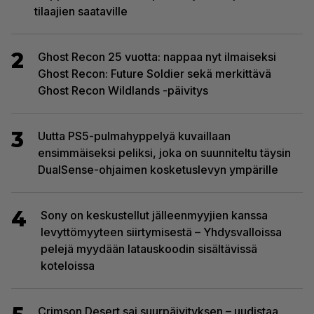
tilaajien saataville
2
Ghost Recon 25 vuotta: nappaa nyt ilmaiseksi
Ghost Recon: Future Soldier sekä merkittävä
Ghost Recon Wildlands -päivitys
3
Uutta PS5-pulmahyppelyä kuvaillaan
ensimmäiseksi peliksi, joka on suunniteltu täysin
DualSense-ohjaimen kosketuslevyn ympärille
4
Sony on keskustellut jälleenmyyjien kanssa
levyttömyyteen siirtymisestä – Yhdysvalloissa
pelejä myydään latauskoodin sisältävissä
koteloissa
Crimson Desert sai suurpäivityksen – uudistaa