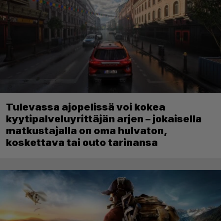
Tulevassa ajopelissä voi kokea
kyytipalveluyrittäjän arjen – jokaisella
matkustajalla on oma hulvaton,
koskettava tai outo tarinansa