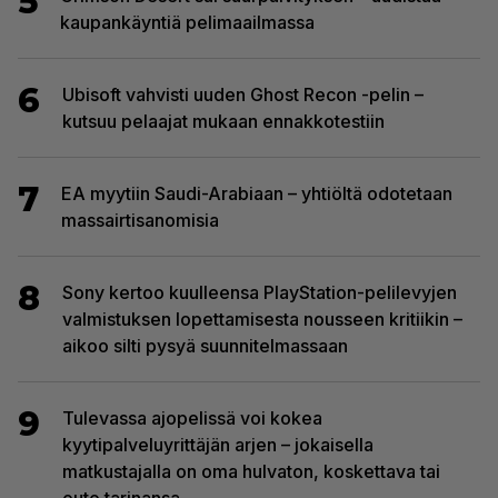
5
kaupankäyntiä pelimaailmassa
6
Ubisoft vahvisti uuden Ghost Recon -pelin –
kutsuu pelaajat mukaan ennakkotestiin
7
EA myytiin Saudi-Arabiaan – yhtiöltä odotetaan
massairtisanomisia
8
Sony kertoo kuulleensa PlayStation-pelilevyjen
valmistuksen lopettamisesta nousseen kritiikin –
aikoo silti pysyä suunnitelmassaan
9
Tulevassa ajopelissä voi kokea
kyytipalveluyrittäjän arjen – jokaisella
matkustajalla on oma hulvaton, koskettava tai
outo tarinansa