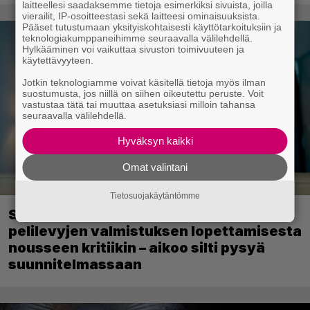
laitteellesi saadaksemme tietoja esimerkiksi sivuista, joilla
vierailit, IP-osoitteestasi sekä laitteesi ominaisuuksista.
Pääset tutustumaan yksityiskohtaisesti käyttötarkoituksiin ja
teknologiakumppaneihimme seuraavalla välilehdellä.
Hylkääminen voi vaikuttaa sivuston toimivuuteen ja
käytettävyyteen.
Jotkin teknologiamme voivat käsitellä tietoja myös ilman
suostumusta, jos niillä on siihen oikeutettu peruste. Voit
vastustaa tätä tai muuttaa asetuksiasi milloin tahansa
seuraavalla välilehdellä.
Hyväksyn kaikki
Omat valintani
Tietosuojakäytäntömme
Sony kertoo kuulleensa PlayStation-
pelilevyjen valmistuksen lopettamisesta
nousseen kritiikin – aikoo silti pysyä
suunnitelmassaan