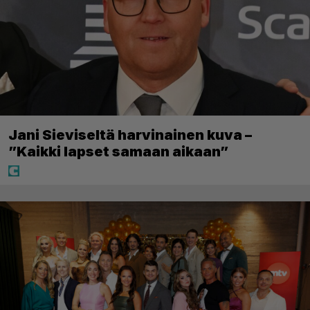
Jani Sieviseltä harvinainen kuva –
”Kaikki lapset samaan aikaan”