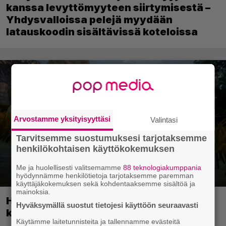
kanssa levyttömyyteen siirtymisestä –
Yhdysvalloissa pelejä myydään
latauskoodin sisältävissä koteloissa
Arvostamme yksityisyyttäsi
Valintasi
Tarvitsemme suostumuksesi tarjotaksemme
henkilökohtaisen käyttökokemuksen
Me ja huolellisesti valitsemamme
88 teknologiakumppania
hyödynnämme henkilötietoja tarjotaksemme paremman
käyttäjäkokemuksen sekä kohdentaaksemme sisältöä ja
mainoksia.
Huippusuosittu Soturikissat-kirjasarja
Hyväksymällä suostut tietojesi käyttöön seuraavasti
kääntyy videopeliksi
Käytämme laitetunnisteita ja tallennamme evästeitä