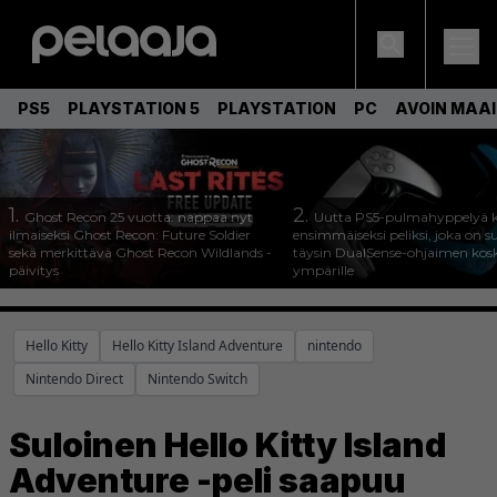
PS5
PLAYSTATION 5
PLAYSTATION
PC
AVOIN MAA
1.
2.
Ghost Recon 25 vuotta: nappaa nyt
Uutta PS5-pulmahyppelyä k
ilmaiseksi Ghost Recon: Future Soldier
ensimmäiseksi peliksi, joka on s
sekä merkittävä Ghost Recon Wildlands -
täysin DualSense-ohjaimen kos
päivitys
ympärille
Hello Kitty
Hello Kitty Island Adventure
nintendo
Nintendo Direct
Nintendo Switch
Suloinen Hello Kitty Island
Adventure -peli saapuu