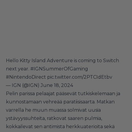
Hello Kitty Island Adventure is coming to Switch
next year.
#IGNSummerOfGaming
#NintendoDirect
pic.twitter.com/2PTCIdEtbv
— IGN (@IGN)
June 18, 2024
Pelin parissa pelaajat pääsevät tutkiskelemaan ja
kunnostamaan vehreää paratiisisaarta. Matkan
varrella he muun muassa solmivat uusia
ystävyyssuhteita, ratkovat saaren pulmia,
kokkailevat sen antimista herkkuaterioita sekä