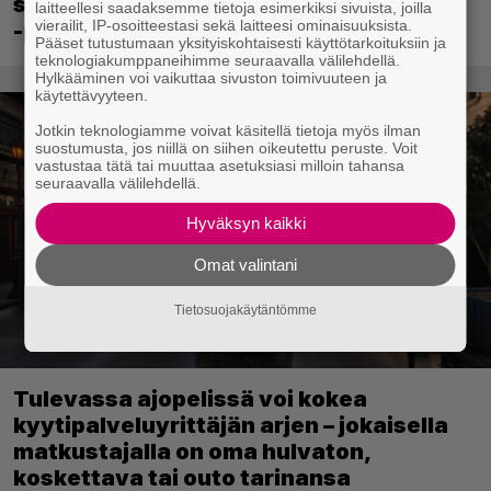
sekä merkittävä Ghost Recon Wildlands
laitteellesi saadaksemme tietoja esimerkiksi sivuista, joilla
vierailit, IP-osoitteestasi sekä laitteesi ominaisuuksista.
-päivitys
Pääset tutustumaan yksityiskohtaisesti käyttötarkoituksiin ja
teknologiakumppaneihimme seuraavalla välilehdellä.
Hylkääminen voi vaikuttaa sivuston toimivuuteen ja
käytettävyyteen.
Jotkin teknologiamme voivat käsitellä tietoja myös ilman
suostumusta, jos niillä on siihen oikeutettu peruste. Voit
vastustaa tätä tai muuttaa asetuksiasi milloin tahansa
seuraavalla välilehdellä.
Hyväksyn kaikki
Omat valintani
Tietosuojakäytäntömme
Tulevassa ajopelissä voi kokea
kyytipalveluyrittäjän arjen – jokaisella
matkustajalla on oma hulvaton,
koskettava tai outo tarinansa