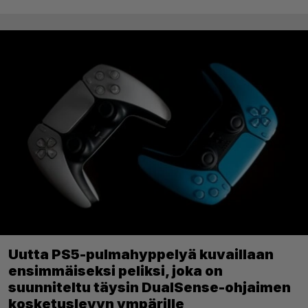
Uutta PS5-pulmahyppelyä kuvaillaan
ensimmäiseksi peliksi, joka on
suunniteltu täysin DualSense-ohjaimen
kosketuslevyn ympärille