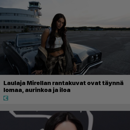
Laulaja Mirellan rantakuvat ovat täynnä
lomaa, aurinkoa ja iloa