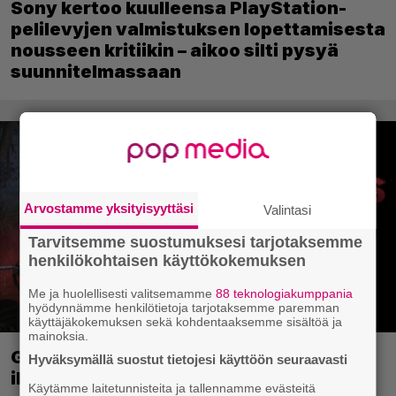
Sony kertoo kuulleensa PlayStation-
pelilevyjen valmistuksen lopettamisesta
nousseen kritiikin – aikoo silti pysyä
suunnitelmassaan
Arvostamme yksityisyyttäsi
Valintasi
Tarvitsemme suostumuksesi tarjotaksemme
henkilökohtaisen käyttökokemuksen
Me ja huolellisesti valitsemamme
88 teknologiakumppania
hyödynnämme henkilötietoja tarjotaksemme paremman
käyttäjäkokemuksen sekä kohdentaaksemme sisältöä ja
mainoksia.
Ghost Recon 25 vuotta: nappaa nyt
Hyväksymällä suostut tietojesi käyttöön seuraavasti
ilmaiseksi Ghost Recon: Future Soldier
Käytämme laitetunnisteita ja tallennamme evästeitä