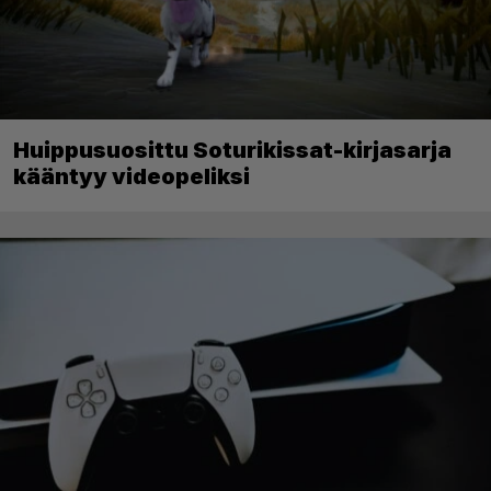
Huippusuosittu Soturikissat-kirjasarja
kääntyy videopeliksi