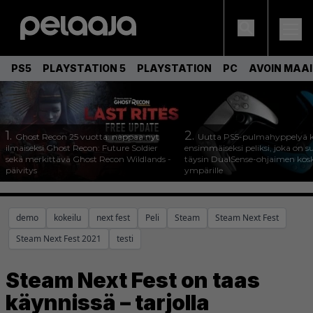
PS5
PLAYSTATION 5
PLAYSTATION
PC
AVOIN MAA
1.
2.
Ghost Recon 25 vuotta: nappaa nyt
Uutta PS5-pulmahyppelyä k
ilmaiseksi Ghost Recon: Future Soldier
ensimmäiseksi peliksi, joka on s
sekä merkittävä Ghost Recon Wildlands -
täysin DualSense-ohjaimen kos
päivitys
ympärille
demo
kokeilu
next fest
Peli
Steam
Steam Next Fest
Steam Next Fest 2021
testi
Steam Next Fest on taas
käynnissä – tarjolla