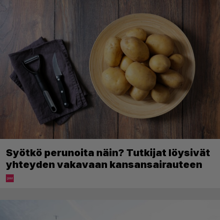
Syötkö perunoita näin? Tutkijat löysivät
yhteyden vakavaan kansansairauteen