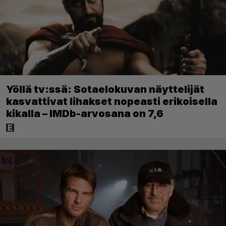
Yöllä tv:ssä: Sotaelokuvan näyttelijät
kasvattivat lihakset nopeasti erikoisella
kikalla – IMDb-arvosana on 7,6