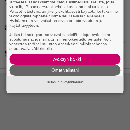
7
Huhu: Dave Bautistasta kaavaillaan uutta Kratosia
laitteellesi saadaksemme tietoja esimerkiksi sivuista, joilla
vierailit, IP-osoitteestasi sekä laitteesi ominaisuuksista.
God of War -sarjan pääosaan
Pääset tutustumaan yksityiskohtaisesti käyttötarkoituksiin ja
teknologiakumppaneihimme seuraavalla välilehdellä.
Hylkääminen voi vaikuttaa sivuston toimivuuteen ja
8
käytettävyyteen.
PS1-ajan klassikkoloikinta Croc 2 palaa
uudistettuna nykykonsoleille ja PC:lle
Jotkin teknologiamme voivat käsitellä tietoja myös ilman
suostumusta, jos niillä on siihen oikeutettu peruste. Voit
vastustaa tätä tai muuttaa asetuksiasi milloin tahansa
seuraavalla välilehdellä.
9
Hittipeli Palworld muuntuu massiivimoninpeliksi –
Palworld Online julkaistaan tänä vuonna
Hyväksyn kaikki
Omat valintani
Tietosuojakäytäntömme