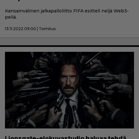
Kansainvälinen jalkapalloliitto FIFA esitteli neljä Web3-
peliä.
13.11.2022 09:00 | Toimitus
Lionsgate-elokuvastudio haluaa tehdä