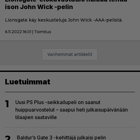
ison John Wick -pelin
Lionsgate käy keskusteluja John Wick -AAA-pelistä.
6.11.2022 16:01 | Toimitus
Artikkelien
Vanhemmat artikkelit
selaus
Luetuimmat
1
Uusi PS Plus -seikkailupeli on saanut
huippuarvostelut – saapui heti julkaisupäivänään
tilaajien saataville
2
Baldur’s Gate 3 -kehittäjä julkaisi pelin