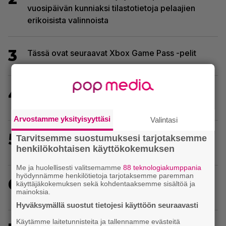
vuosipäivän kunniaksi tilastotietoja pelaajien
erikoisista valinnoista
3
Tässä ovat seuraavat Xbox Game Pass -pelit
4
EA myytiin Saudi-Arabiaan – yhtiöltä odotetaan
massairtisanomisia
Arvostamme yksityisyyttäsi
Valintasi
5
Yhdeksän peliä poistuu tässä kuussa PS Plus -
Tarvitsemme suostumuksesi tarjotaksemme
henkilökohtaisen käyttökokemuksen
palvelun tarjonnasta
Me ja huolellisesti valitsemamme
88 teknologiakumppania
hyödynnämme henkilötietoja tarjotaksemme paremman
6
Crimson Desert sai suurpäivityksen – uudistaa
käyttäjäkokemuksen sekä kohdentaaksemme sisältöä ja
mainoksia.
kaupankäyntiä pelimaailmassa
Hyväksymällä suostut tietojesi käyttöön seuraavasti
Käytämme laitetunnisteita ja tallennamme evästeitä