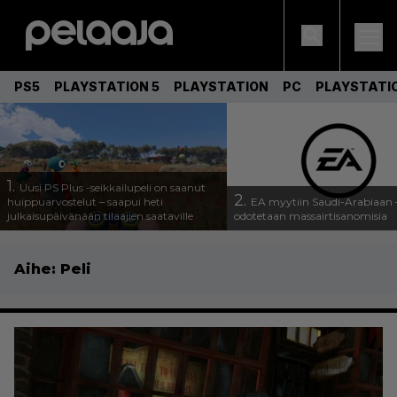
PS5
PLAYSTATION 5
PLAYSTATION
PC
PLAYSTATI
1.
Uusi PS Plus -seikkailupeli on saanut
2.
huippuarvostelut – saapui heti
EA myytiin Saudi-Arabiaan –
julkaisupäivänään tilaajien saataville
odotetaan massairtisanomisia
Aihe:
Peli