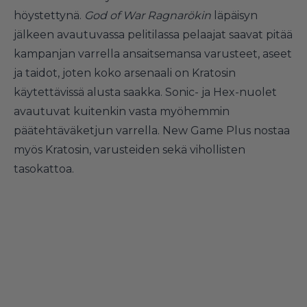
höystettynä.
God of War Ragnarökin
läpäisyn
jälkeen avautuvassa pelitilassa pelaajat saavat pitää
kampanjan varrella ansaitsemansa varusteet, aseet
ja taidot, joten koko arsenaali on Kratosin
käytettävissä alusta saakka. Sonic- ja Hex-nuolet
avautuvat kuitenkin vasta myöhemmin
päätehtäväketjun varrella. New Game Plus nostaa
myös Kratosin, varusteiden sekä vihollisten
tasokattoa.