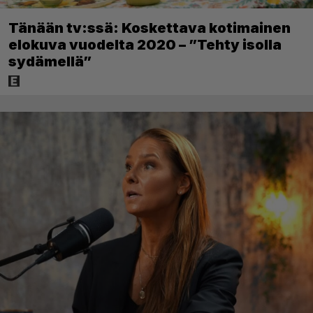
Tänään tv:ssä: Koskettava kotimainen
elokuva vuodelta 2020 – ”Tehty isolla
sydämellä”