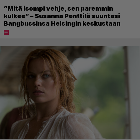
”Mitä isompi vehje, sen paremmin
kulkee” – Susanna Penttilä suuntasi
Bangbussinsa Helsingin keskustaan