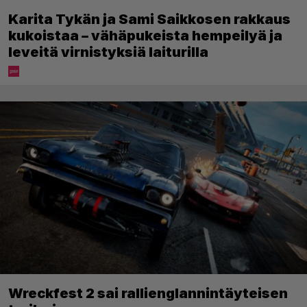
Karita Tykän ja Sami Saikkosen rakkaus
kukoistaa – vähäpukeista hempeilyä ja
leveitä virnistyksiä laiturilla
Wreckfest 2 sai rallienglannintäyteisen