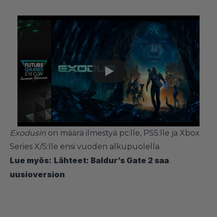
Exodusin
on määrä ilmestyä pc:lle, PS5:lle ja Xbox
Series X/S:lle ensi vuoden alkupuolella.
Lue myös:
Lähteet: Baldur’s Gate 2 saa
uusioversion