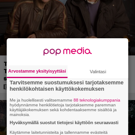
Tänään tv:ssä: Steven Spielbergin ja
Tom Cruisen kaveruus loppui 21 vuotta
Arvostamme yksityisyyttäsi
Valintasi
sitten – Syynä Cruisen nolo käytös
Tarvitsemme suostumuksesi tarjotaksemme
henkilökohtaisen käyttökokemuksen
Me ja huolellisesti valitsemamme
88 teknologiakumppania
hyödynnämme henkilötietoja tarjotaksemme paremman
käyttäjäkokemuksen sekä kohdentaaksemme sisältöä ja
mainoksia.
Hyväksymällä suostut tietojesi käyttöön seuraavasti
Käytämme laitetunnisteita ja tallennamme evästeitä