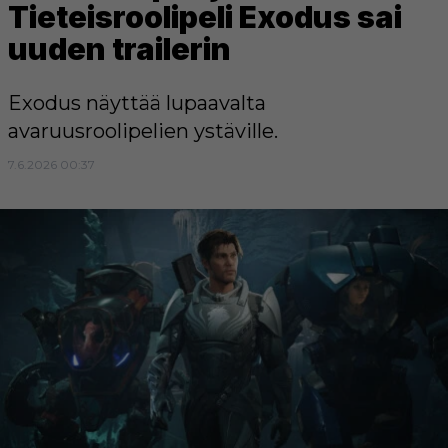
Tieteisroolipeli Exodus sai
uuden trailerin
Exodus näyttää lupaavalta
avaruusroolipelien ystäville.
7.6.2026 00:37