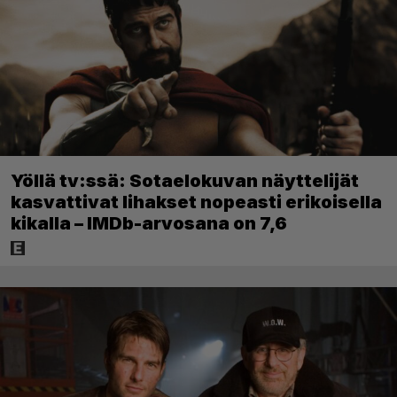
Yöllä tv:ssä: Sotaelokuvan näyttelijät
kasvattivat lihakset nopeasti erikoisella
kikalla – IMDb-arvosana on 7,6