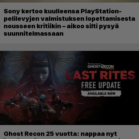
Sony kertoo kuulleensa PlayStation-
pelilevyjen valmistuksen lopettamisesta
nousseen kritiikin – aikoo silti pysyä
suunnitelmassaan
Ghost Recon 25 vuotta: nappaa nyt