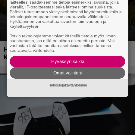
laitteellesi saadaksemme tietoja esimerkiksi sivuista, joilla
vierailit, IP-osoitteestasi sekä laitteesi ominaisuuksista.
Pääset tutustumaan yksityiskohtaisesti käyttötarkoituksiin ja
teknologiakumppaneihimme seuraavalla välilehdellä.
Hylkääminen voi vaikuttaa sivuston toimivuuteen ja
käytettävyyteen.
Jotkin teknologiamme voivat käsitellä tietoja myös ilman
suostumusta, jos niillä on siihen oikeutettu peruste. Voit
vastustaa tätä tai muuttaa asetuksiasi milloin tahansa
Huippusuosittu Soturikissat-kirjasarja
seuraavalla välilehdellä.
kääntyy videopeliksi
Hyväksyn kaikki
Omat valintani
Tietosuojakäytäntömme