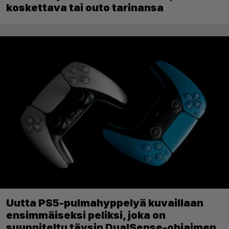
koskettava tai outo tarinansa
Uutta PS5-pulmahyppelyä kuvaillaan
ensimmäiseksi peliksi, joka on
suunniteltu täysin DualSense-ohjaimen