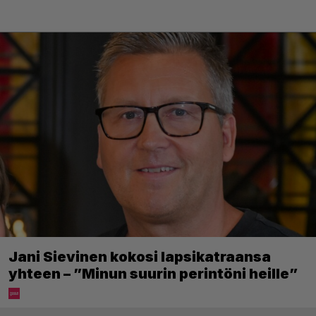
Jani Sievinen kokosi lapsikatraansa
yhteen – ”Minun suurin perintöni heille”