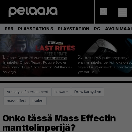
PS5
PLAYSTATION 5
PLAYSTATION
PC
AVOIN MAA
1.
2.
Ghost Recon 25 vuotta: nappaa nyt
Uutta PS5-pulmahyppelyä k
ilmaiseksi Ghost Recon: Future Soldier
ensimmäiseksi peliksi, joka on s
sekä merkittävä Ghost Recon Wildlands -
täysin DualSense-ohjaimen kos
päivitys
ympärille
Archetype Entertainment
bioware
Drew Karpyshyn
mass effect
traileri
Onko tässä Mass Effectin
manttelinperijä?