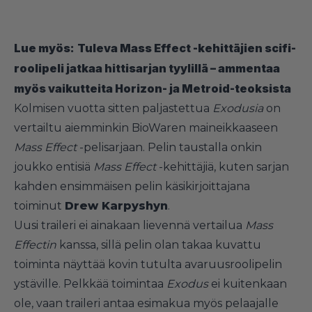
Lue myös:
Tuleva Mass Effect -kehittäjien scifi-
roolipeli jatkaa hittisarjan tyylillä – ammentaa
myös vaikutteita Horizon- ja Metroid-teoksista
Kolmisen vuotta sitten paljastettua
Exodusia
on
vertailtu aiemminkin BioWaren maineikkaaseen
Mass Effect
-pelisarjaan. Pelin taustalla onkin
joukko entisiä
Mass Effect
-kehittäjiä, kuten sarjan
kahden ensimmäisen pelin käsikirjoittajana
toiminut
Drew Karpyshyn
.
Uusi traileri ei ainakaan lievennä vertailua
Mass
Effectin
kanssa, sillä pelin olan takaa kuvattu
toiminta näyttää kovin tutulta avaruusroolipelin
ystäville. Pelkkää toimintaa
Exodus
ei kuitenkaan
ole, vaan traileri antaa esimakua myös pelaajalle