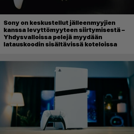
Sony on keskustellut jälleenmyyjien
kanssa levyttömyyteen siirtymisestä –
Yhdysvalloissa pelejä myydään
latauskoodin sisältävissä koteloissa