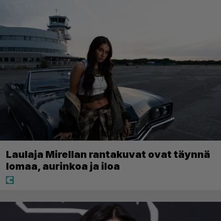
Laulaja Mirellan rantakuvat ovat täynnä
lomaa, aurinkoa ja iloa