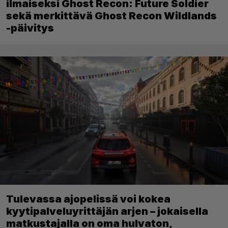
ilmaiseksi Ghost Recon: Future Soldier
sekä merkittävä Ghost Recon Wildlands
-päivitys
Tulevassa ajopelissä voi kokea
kyytipalveluyrittäjän arjen – jokaisella
matkustajalla on oma hulvaton,