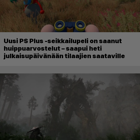
Uusi PS Plus -seikkailupeli on saanut
huippuarvostelut – saapui heti
julkaisupäivänään tilaajien saataville