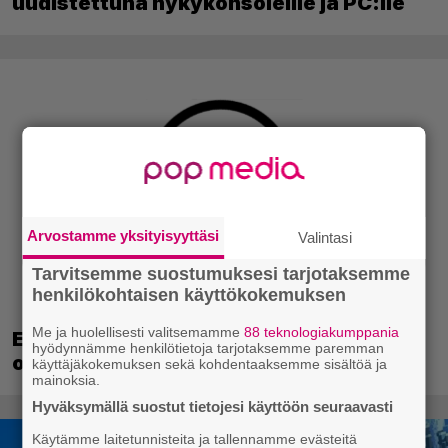
uudistettuna nykykonsoleille ja PC:lle
Arvostamme yksityisyyttäsi
Valintasi
Tarvitsemme suostumuksesi tarjotaksemme
henkilökohtaisen käyttökokemuksen
Me ja huolellisesti valitsemamme
88 teknologiakumppania
EA myytiin Saudi-Arabiaan – yhtiöltä
hyödynnämme henkilötietoja tarjotaksemme paremman
odotetaan massairtisanomisia
käyttäjäkokemuksen sekä kohdentaaksemme sisältöä ja
mainoksia.
Hyväksymällä suostut tietojesi käyttöön seuraavasti
Käytämme laitetunnisteita ja tallennamme evästeitä