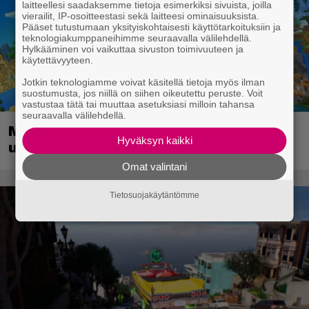
laitteellesi saadaksemme tietoja esimerkiksi sivuista, joilla
vierailit, IP-osoitteestasi sekä laitteesi ominaisuuksista.
Pääset tutustumaan yksityiskohtaisesti käyttötarkoituksiin ja
teknologiakumppaneihimme seuraavalla välilehdellä.
Hylkääminen voi vaikuttaa sivuston toimivuuteen ja
käytettävyyteen.
Jotkin teknologiamme voivat käsitellä tietoja myös ilman
suostumusta, jos niillä on siihen oikeutettu peruste. Voit
vastustaa tätä tai muuttaa asetuksiasi milloin tahansa
seuraavalla välilehdellä.
Minecraft saapuu Switch 2:lle
Hyväksyn kaikki
uudistetulla grafiikalla
Omat valintani
Tietosuojakäytäntömme