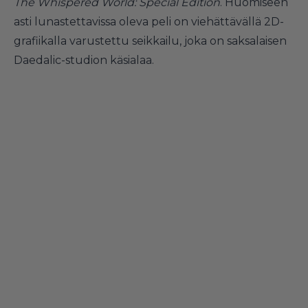
The Whispered World: Special Edition
. Huomiseen
asti lunastettavissa oleva peli on viehättävällä 2D-
grafiikalla varustettu seikkailu, joka on saksalaisen
Daedalic-studion käsialaa.