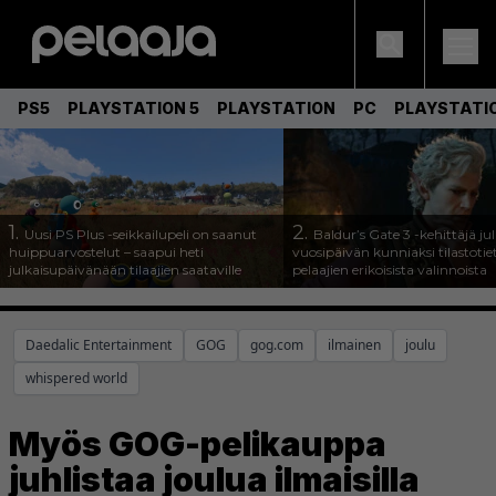
PS5
PLAYSTATION 5
PLAYSTATION
PC
PLAYSTATI
1.
2.
Uusi PS Plus -seikkailupeli on saanut
Baldur’s Gate 3 -kehittäjä jul
huippuarvostelut – saapui heti
vuosipäivän kunniaksi tilastotie
julkaisupäivänään tilaajien saataville
pelaajien erikoisista valinnoista
Daedalic Entertainment
GOG
gog.com
ilmainen
joulu
whispered world
Myös GOG-pelikauppa
juhlistaa joulua ilmaisilla