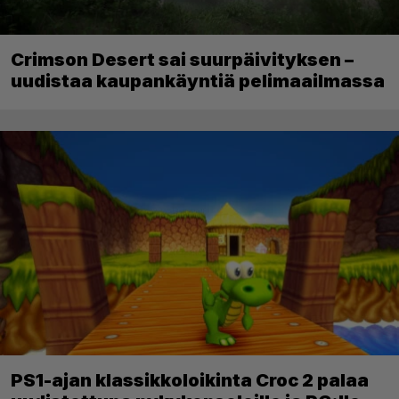
Crimson Desert sai suurpäivityksen –
uudistaa kaupankäyntiä pelimaailmassa
PS1-ajan klassikkoloikinta Croc 2 palaa