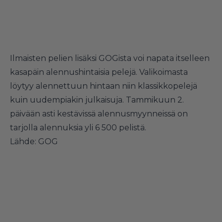
Ilmaisten pelien lisäksi GOGista voi napata itselleen
kasapäin alennushintaisia pelejä. Valikoimasta
löytyy alennettuun hintaan niin klassikkopelejä
kuin uudempiakin julkaisuja. Tammikuun 2.
päivään asti kestävissä alennusmyynneissä on
tarjolla alennuksia yli 6 500 pelistä.
Lähde: GOG