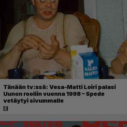
Tänään tv:ssä: Vesa-Matti Loiri palasi
Uunon rooliin vuonna 1998 – Spede
vetäytyi sivummalle