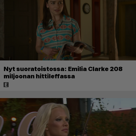
Nyt suoratoistossa: Emilia Clarke 208
miljoonan hittileffassa