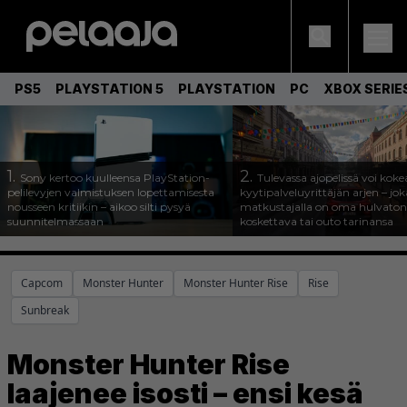
PS5
PLAYSTATION 5
PLAYSTATION
PC
XBOX SERIE
1.
2.
Sony kertoo kuulleensa PlayStation-
Tulevassa ajopelissä voi koke
pelilevyjen valmistuksen lopettamisesta
kyytipalveluyrittäjän arjen – joka
nousseen kritiikin – aikoo silti pysyä
matkustajalla on oma hulvaton
suunnitelmassaan
koskettava tai outo tarinansa
Capcom
Monster Hunter
Monster Hunter Rise
Rise
Sunbreak
Monster Hunter Rise
laajenee isosti – ensi kesä