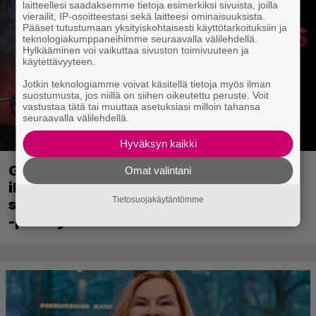
laitteellesi saadaksemme tietoja esimerkiksi sivuista, joilla
vierailit, IP-osoitteestasi sekä laitteesi ominaisuuksista.
Pääset tutustumaan yksityiskohtaisesti käyttötarkoituksiin ja
teknologiakumppaneihimme seuraavalla välilehdellä.
Hylkääminen voi vaikuttaa sivuston toimivuuteen ja
käytettävyyteen.
Jotkin teknologiamme voivat käsitellä tietoja myös ilman
suostumusta, jos niillä on siihen oikeutettu peruste. Voit
vastustaa tätä tai muuttaa asetuksiasi milloin tahansa
seuraavalla välilehdellä.
Hyväksyn kaikki
Ghost Recon 25 vuotta: nappaa nyt
Omat valintani
ilmaiseksi Ghost Recon: Future Soldier
Tietosuojakäytäntömme
sekä merkittävä Ghost Recon Wildlands
-päivitys