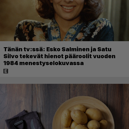
Tänän tv:ssä: Esko Salminen ja Satu
Silvo tekevät hienot pääroolit vuoden
1984 menestyselokuvassa