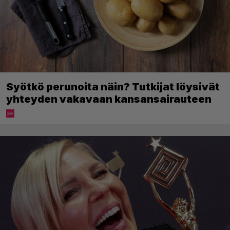
Syötkö perunoita näin? Tutkijat löysivät
yhteyden vakavaan kansansairauteen