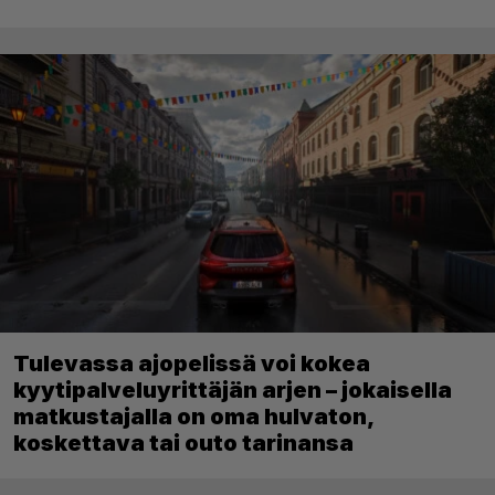
Tulevassa ajopelissä voi kokea
kyytipalveluyrittäjän arjen – jokaisella
matkustajalla on oma hulvaton,
koskettava tai outo tarinansa