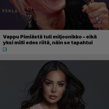
Vappu Pimiästä tuli miljoonikko – eikä
yksi milli edes riitä, näin se tapahtui