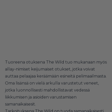
Tuoreena otuksena The Wild tuo mukanaan myös
allay-nimiset keijumaiset otukset, jotka voivat
auttaa pelaajaa keräämään esineitä pelimaailmasta.
Oma lisänsä on vielä arkulla varustetut veneet,
jotka luonnollisesti mahdollistavat vedessä
liikkumisen ja asioiden varustamisen
samanaikaisesit.
Tarkoituksena The Wild on tuoda samanaikaisesti