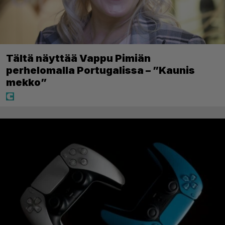
Tältä näyttää Vappu Pimiän
perhelomalla Portugalissa – ”Kaunis
mekko”