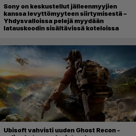
Sony on keskustellut jälleenmyyjien
kanssa levyttömyyteen siirtymisestä –
Yhdysvalloissa pelejä myydään
latauskoodin sisältävissä koteloissa
Ubisoft vahvisti uuden Ghost Recon -