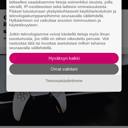
laitteellesi saadaksemme tietoja esimerkiksi sivuista, joilla
vierailit, IP-osoitteestasi sekä laitteesi ominaisuuksista.
Pääset tutustumaan yksityiskohtaisesti käyttötarkoituksiin ja
teknologiakumppaneihimme seuraavalla välilehdellä.
Ghost Recon 25 vuotta: nappaa nyt
Hylkääminen voi vaikuttaa sivuston toimivuuteen ja
ilmaiseksi Ghost Recon: Future Soldier
käytettävyyteen.
sekä merkittävä Ghost Recon Wildlands
Jotkin teknologiamme voivat käsitellä tietoja myös ilman
-päivitys
suostumusta, jos niillä on siihen oikeutettu peruste. Voit
vastustaa tätä tai muuttaa asetuksiasi milloin tahansa
seuraavalla välilehdellä.
Hyväksyn kaikki
Omat valintani
Tietosuojakäytäntömme