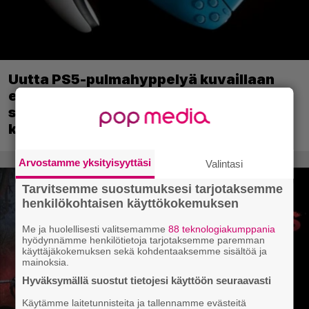
Uutta PS5-pulmahyppelyä kuvaillaan
ensimmäiseksi peliksi, joka on
suunniteltu täysin DualSense-ohjaimen
kosketuslevyn ympärille
Arvostamme yksityisyyttäsi
Valintasi
Tarvitsemme suostumuksesi tarjotaksemme
henkilökohtaisen käyttökokemuksen
Me ja huolellisesti valitsemamme
88 teknologiakumppania
hyödynnämme henkilötietoja tarjotaksemme paremman
käyttäjäkokemuksen sekä kohdentaaksemme sisältöä ja
mainoksia.
Hyväksymällä suostut tietojesi käyttöön seuraavasti
Käytämme laitetunnisteita ja tallennamme evästeitä