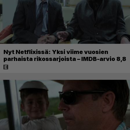
Nyt Netflixissä: Yksi viime vuosien
parhaista rikossarjoista – IMDB-arvio 8,8