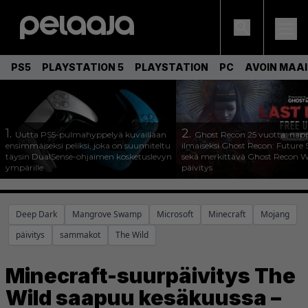
PS5
PLAYSTATION 5
PLAYSTATION
PC
AVOIN MAA
1.
2.
Uutta PS5-pulmahyppelyä kuvaillaan
Ghost Recon 25 vuotta: nap
ensimmäiseksi peliksi, joka on suunniteltu
ilmaiseksi Ghost Recon: Future S
täysin DualSense-ohjaimen kosketuslevyn
sekä merkittävä Ghost Recon Wi
ympärille
päivitys
Deep Dark
Mangrove Swamp
Microsoft
Minecraft
Mojang
päivitys
sammakot
The Wild
Minecraft-suurpäivitys The
Wild saapuu kesäkuussa –