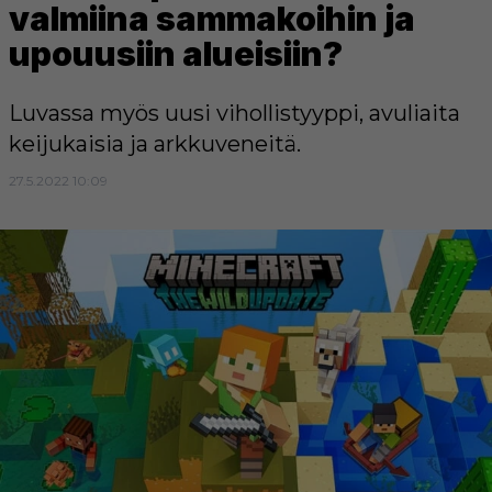
valmiina sammakoihin ja
upouusiin alueisiin?
Luvassa myös uusi vihollistyyppi, avuliaita
keijukaisia ja arkkuveneitä.
27.5.2022 10:09