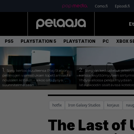
Como.fi
Episodi.fi
E
PS5
PLAYSTATION 5
PLAYSTATION
PC
XBOX SE
1.
2.
Sony kertoo kuulleensa PlayStation-
Sony on keskustellut jälleen
pelilevyjen valmistuksen lopettamisesta
kanssa levyttömyyteen siirtymis
nousseen kritiikin – aikoo silti pysyä
Yhdysvalloissa pelejä myydään
suunnitelmassaan
latauskoodin sisältävissä koteloi
hotfix
Iron Galaxy Studios
korjaus
naug
The Last of 