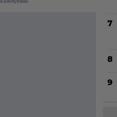
päivityksissä.
7
8
9