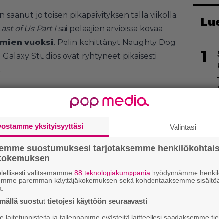
n saanut jo toisen pikapäivityksen tällä viikolla.
Lu
ast of Us Part I
sai pelaajien arvioissa kovaa
lmien vuoksi
. Pelin kehittänyt Naughty Dog
1
 Galaxy Studios ovat ryhtyneet pikaisesti
.
2
vostamme yksityisyyttäsi
Valintasi
semme suostumuksesi tarjotaksemme henkilökohtai
ökokemuksen
lellisesti valitsemamme
88 teknologiakumppania
hyödynnämme henkilö
semme paremman käyttäjäkokemuksen sekä kohdentaaksemme sisältöä
a.
3
ällä suostut tietojesi käyttöön seuraavasti
laitetunnisteita ja tallennamme evästeitä laitteellesi saadaksemme tie