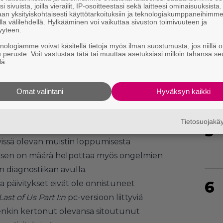
i sivuista, joilla vierailit, IP-osoitteestasi sekä laitteesi ominaisuuksista
an yksityiskohtaisesti käyttötarkoituksiin ja teknologiakumppaneihimm
la välilehdellä. Hylkääminen voi vaikuttaa sivuston toimivuuteen ja
yyteen.
knologiamme voivat käsitellä tietoja myös ilman suostumusta, jos niillä o
4
u peruste. Voit vastustaa tätä tai muuttaa asetuksiasi milloin tahansa se
lä.
Omat valintani
Hyväksyn kaikki
sensä jo keskiviikkona.
ta aloittanut päivitys sai jatkoa eilen
Tietosuojak
5
nka kerrotaan vähentäneen pc-version
vissä olevan muistin loppumisesta
yksen on määrä helpottaa myös ongelmien
yn diagnostiikan avulla.
6
 päivitykset eivät ole onnistuneet
Last of Us Part I:n
pc-versioon liittyviä
nkin kertonut olevansa sitoutunut