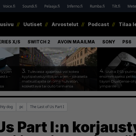
Voice.fi
Soundi.fi
Pelaaja.fi
Inferno.fi
Rumba.fi
Tilt.fi
Metel
tusivu
Uutiset
Arvostelut
Podcast
Tilaa l
RIES X/S
SWITCH 2
AVOIN MAAILMA
SONY
PS6
3.
4.
myyjien
Tulevassa ajopelissä voi kokea
Uutta PS5-pulma
estä –
kyytipalveluyrittäjän arjen – jokaisella
ensimmäiseksi peliksi
matkustajalla on oma hulvaton,
täysin DualSense-oh
ssa
koskettava tai outo tarinansa
ympärille
hty dog
pc
The Last of Us Part I
Us Part I:n korjaust