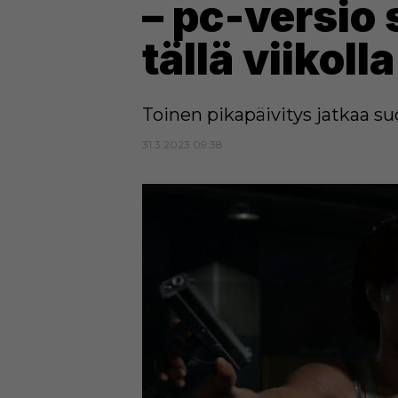
– pc-versio 
tällä viikolla
Toinen pikapäivitys jatkaa s
31.3.2023 09:38