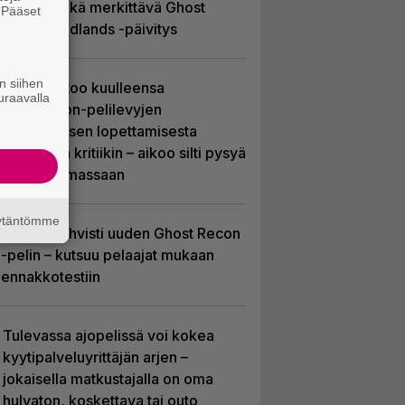
Soldier sekä merkittävä Ghost
. Pääset
e
Recon Wildlands -päivitys
n siihen
Sony kertoo kuulleensa
uraavalla
PlayStation-pelilevyjen
valmistuksen lopettamisesta
nousseen kritiikin – aikoo silti pysyä
suunnitelmassaan
äytäntömme
Ubisoft vahvisti uuden Ghost Recon
-pelin – kutsuu pelaajat mukaan
ennakkotestiin
Tulevassa ajopelissä voi kokea
kyytipalveluyrittäjän arjen –
jokaisella matkustajalla on oma
hulvaton, koskettava tai outo