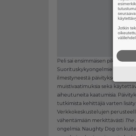
esimerkiks
tutustuma
seuraaval
käytettäv
Jotkin te
oikeutett
välilehdel
Peli sai ensimmäisen pikapäivityk
Suorituskykyongelmien paikkaamis
ilmestyneestä päivityksestä, jo
muistivaatimuksia sekä käytettä
aiheutuneita kaatumisia. Päivit
tutkimista kehittäjiä varten lisät
Verkkokeskustelujen perusteella
vähentämään merkittävästi
The 
ongelmia. Naughty Dog on kuite