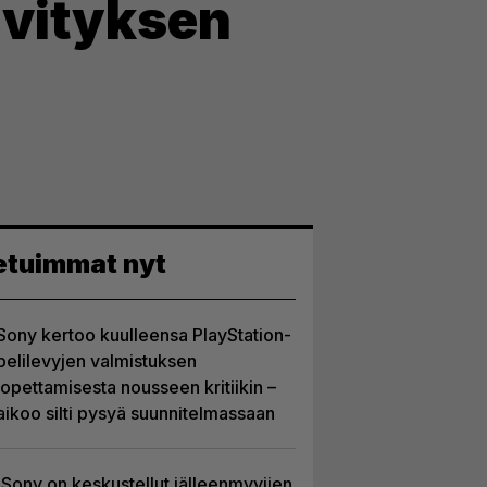
äivityksen
etuimmat nyt
Sony kertoo kuulleensa PlayStation-
pelilevyjen valmistuksen
lopettamisesta nousseen kritiikin –
aikoo silti pysyä suunnitelmassaan
Sony on keskustellut jälleenmyyjien