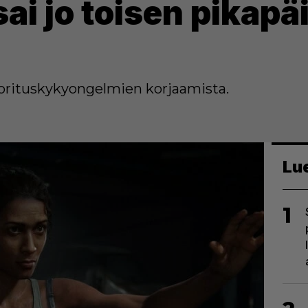
sai jo toisen pikap
uorituskykyongelmien korjaamista.
Lu
1