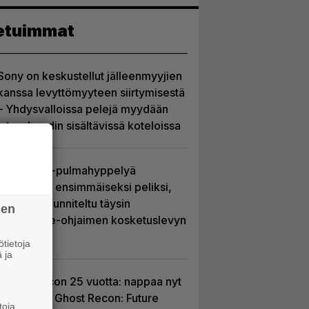
etuimmat
Sony on keskustellut jälleenmyyjien
kanssa levyttömyyteen siirtymisestä
– Yhdysvalloissa pelejä myydään
latauskoodin sisältävissä koteloissa
Uutta PS5-pulmahyppelyä
kuvaillaan ensimmäiseksi peliksi,
joka on suunniteltu täysin
sen
DualSense-ohjaimen kosketuslevyn
ympärille
tietoja
 ja
Ghost Recon 25 vuotta: nappaa nyt
ilmaiseksi Ghost Recon: Future
toja