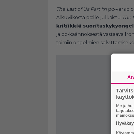
The Last of Us Part I:n
pc-versio o
Alkuviikosta pc:lle julkaistu
The L
kritiikkiä suorituskykyonge
ja pc-käännöksestä vastaava Iron
toimiin ongelmien selvittämiseksi
Ar
Tarvit
käytt
Me ja huo
tarjotak
mainoksi
Hyväksym
Käytämme 