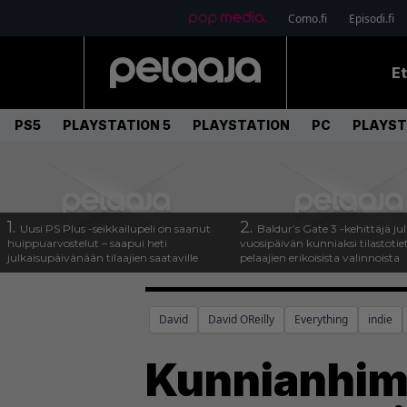
Como.fi
Episodi.fi
E
PS5
PLAYSTATION 5
PLAYSTATION
PC
PLAYST
1.
2.
Uusi PS Plus -seikkailupeli on saanut
Baldur’s Gate 3 -kehittäjä jul
huippuarvostelut – saapui heti
vuosipäivän kunniaksi tilastotie
julkaisupäivänään tilaajien saataville
pelaajien erikoisista valinnoista
David
David OReilly
Everything
indie
Kunnianhimo