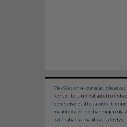
PlayStation 4 -pelaajat pääsevä
Konsolille juuri paljastettu indie
perinteisiä puitteita pitkälti e
määriteltyjen pelihahmojen sijas
mitä tahansa maailmasta löytyy, ja