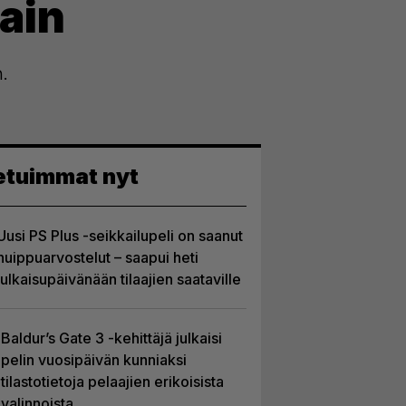
vain
.
etuimmat nyt
Uusi PS Plus -seikkailupeli on saanut
huippuarvostelut – saapui heti
julkaisupäivänään tilaajien saataville
Baldur’s Gate 3 -kehittäjä julkaisi
pelin vuosipäivän kunniaksi
tilastotietoja pelaajien erikoisista
valinnoista