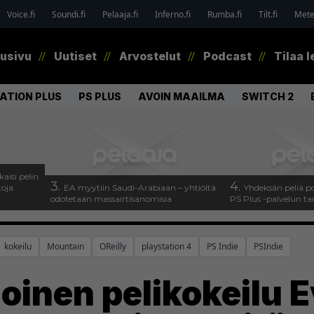
Voice.fi
Soundi.fi
Pelaaja.fi
Inferno.fi
Rumba.fi
Tilt.fi
Metel
tusivu
Uutiset
Arvostelut
Podcast
Tilaa l
ATION PLUS
PS PLUS
AVOIN MAAILMA
SWITCH 2
kaisi pelin
3.
4.
toja
EA myytiin Saudi-Arabiaan – yhtiöltä
Yhdeksän peliä p
odotetaan massairtisanomisia
PS Plus -palvelun ta
kokeilu
Mountain
OReilly
playstation 4
PS Indie
PSIndie
inen pelikokeilu 