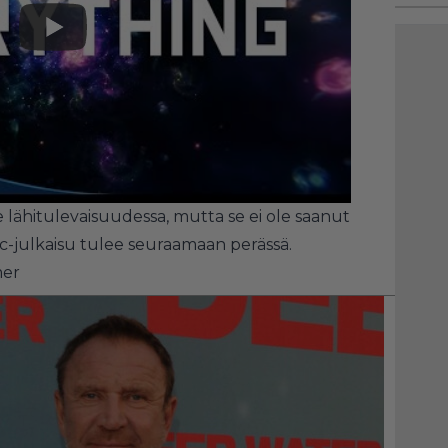
le lähitulevaisuudessa, mutta se ei ole saanut
pc-julkaisu tulee seuraamaan perässä.
er