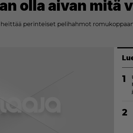
an olla aivan mitä 
 heittää perinteiset pelihahmot romukoppaan
Lu
1
2