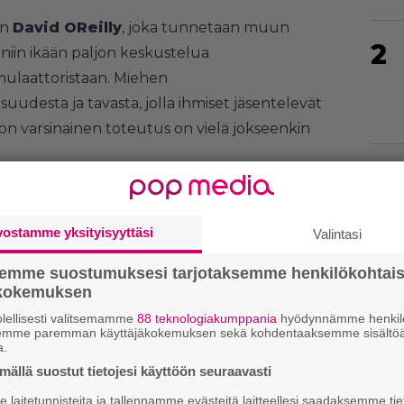
en
David OReilly
, joka tunnetaan muun
2
niin ikään paljon keskustelua
mulaattoristaan. Miehen
isuudesta ja tavasta, jolla ihmiset jäsentelevät
on varsinainen toteutus on vielä jokseenkin
3
vostamme yksityisyyttäsi
Valintasi
4
semme suostumuksesi tarjotaksemme henkilökohtai
ökokemuksen
lellisesti valitsemamme
88 teknologiakumppania
hyödynnämme henkilö
semme paremman käyttäjäkokemuksen sekä kohdentaaksemme sisältöä
a.
5
ällä suostut tietojesi käyttöön seuraavasti
laitetunnisteita ja tallennamme evästeitä laitteellesi saadaksemme tie