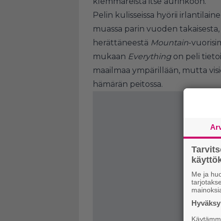
klemmareista itse aurinkoon.
Pelin kulisseissa hyörii irlantilain
muassa parin vuoden takaisesta, 
herättäneestä
Mountain
-vuorisi
mukaan
Everything
on peli tieto
maailmaa ympärillään, mutta visi
hämärän peitossa.
Ar
Tarvit
käytt
Me ja huo
tarjotak
mainoksi
Hyväksym
Käytämme 