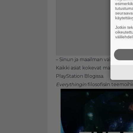
esimerkiks
tutustuma
seuraaval
käytettäv
Jotkin te
oikeutett
välilehdel
– Sinun ja maailman välille ei teh
Kaikki asiat kokevat maailman ja 
PlayStation Blogissa.
Everythingin
filosofisiin teemoihi