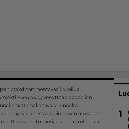
t pian osaksi hämmentävää kokeilua.
Lu
projekti
Everything
venyttää videopelien
nnennäkemättömällä tavalla. Ennalta
1
ta pelaaja voi ohjastaa pelin nimen mukaisesti
 valittavissa on tuhansia esineitä ja olentoja