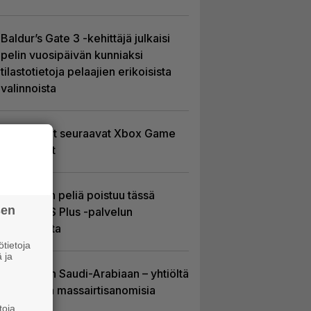
Baldur’s Gate 3 -kehittäjä julkaisi
pelin vuosipäivän kunniaksi
tilastotietoja pelaajien erikoisista
valinnoista
Tässä ovat seuraavat Xbox Game
Pass -pelit
Yhdeksän peliä poistuu tässä
sen
kuussa PS Plus -palvelun
tarjonnasta
tietoja
 ja
EA myytiin Saudi-Arabiaan – yhtiöltä
odotetaan massairtisanomisia
toja