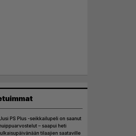
etuimmat
Uusi PS Plus -seikkailupeli on saanut
huippuarvostelut – saapui heti
julkaisupäivänään tilaajien saataville