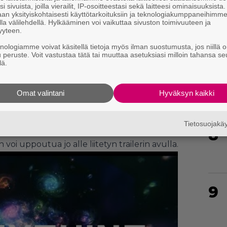
i sivuista, joilla vierailit, IP-osoitteestasi sekä laitteesi ominaisuuksista
an yksityiskohtaisesti käyttötarkoituksiin ja teknologiakumppaneihimm
6
la välilehdellä. Hylkääminen voi vaikuttaa sivuston toimivuuteen ja
yyteen.
knologiamme voivat käsitellä tietoja myös ilman suostumusta, jos niillä o
u peruste. Voit vastustaa tätä tai muuttaa asetuksiasi milloin tahansa se
lä.
7
Omat valintani
Hyväksyn kaikki
dä eroa, tasot ja hahmot eivät eroa toisistaan.
vaikuttavat siihen eri tavoin, OReilly kertoo
Tietosuojak
8
n voi uppoutua jo alle liitetyn trailerin avulla.
9