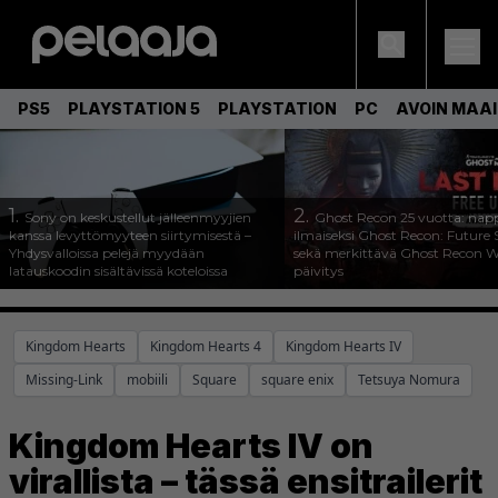
PS5
PLAYSTATION 5
PLAYSTATION
PC
AVOIN MAA
1.
2.
Sony on keskustellut jälleenmyyjien
Ghost Recon 25 vuotta: nap
kanssa levyttömyyteen siirtymisestä –
ilmaiseksi Ghost Recon: Future S
Yhdysvalloissa pelejä myydään
sekä merkittävä Ghost Recon Wi
latauskoodin sisältävissä koteloissa
päivitys
Kingdom Hearts
Kingdom Hearts 4
Kingdom Hearts IV
Missing-Link
mobiili
Square
square enix
Tetsuya Nomura
Kingdom Hearts IV on
virallista – tässä ensitrailerit