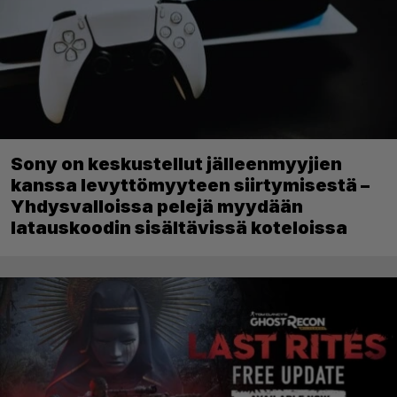
Sony on keskustellut jälleenmyyjien
kanssa levyttömyyteen siirtymisestä –
Yhdysvalloissa pelejä myydään
latauskoodin sisältävissä koteloissa