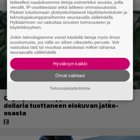
laitteellesi saadaksemme tietoja esimerkiksi sivuista, joilla
vierailit, IP-osoitteestasi sekä laitteesi ominaisuuksista.
Pääset tutustumaan yksityiskohtaisesti käyttötarkoituksiin ja
teknologiakumppaneihimme seuraavalla välilehdellä.
Hylkääminen voi vaikuttaa sivuston toimivuuteen ja
käytettävyyteen.
Jotkin teknologiamme voivat käsitellä tietoja myös ilman
suostumusta, jos niillä on siihen oikeutettu peruste. Voit
vastustaa tätä tai muuttaa asetuksiasi milloin tahansa
seuraavalla välilehdellä.
Hyväksyn kaikki
Omat valintani
Tietosuojakäytäntömme
Ohjaaja lähti kalppimaan 870 miljoonaa
dollaria tuottaneen elokuvan jatko-
osasta