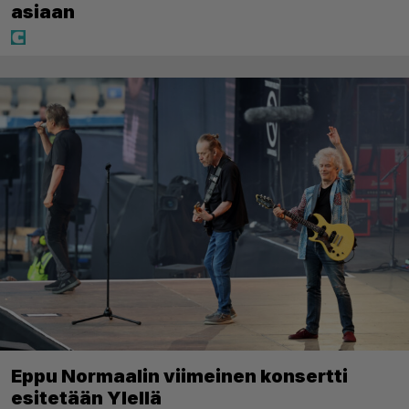
asiaan
Eppu Normaalin viimeinen konsertti
esitetään Ylellä