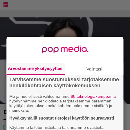
Arvostamme yksityisyyttäsi
Valintasi
Tarvitsemme suostumuksesi tarjotaksemme
henkilökohtaisen käyttökokemuksen
Me ja huolellisesti valitsemamme
88 teknologiakumppania
hyödynnämme henkilötietoja tarjotaksemme paremman
käyttäjäkokemuksen sekä kohdentaaksemme sisältöä ja
mainoksia.
Diandra julkaisi upeita kuvia Helsingistä
Hyväksymällä suostut tietojesi käyttöön seuraavasti
– ”Puitteet kohdillaan”
Käytämme laitetunnisteita ja tallennamme evästeitä