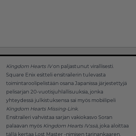
Kingdom Hearts IV
on paljastunut virallisesti.
Square Enix esitteli ensitrailerin tulevasta
toimintaroolipelistään osana Japanissa järjestettyjä
pelisarjan 20-vuotisjuhlallisuuksia, jonka
yhteydessä julkistuksensa sai myös mobiilipeli
Kingdom Hearts Missing-Link
.
Ensitraileri vahvistaa sarjan vakiokasvo Soran
palaavan myös
Kingdom Hearts IV:ssä
, joka aloittaa
tällä kertaa Lost Master -nimisen tarinankaaren.