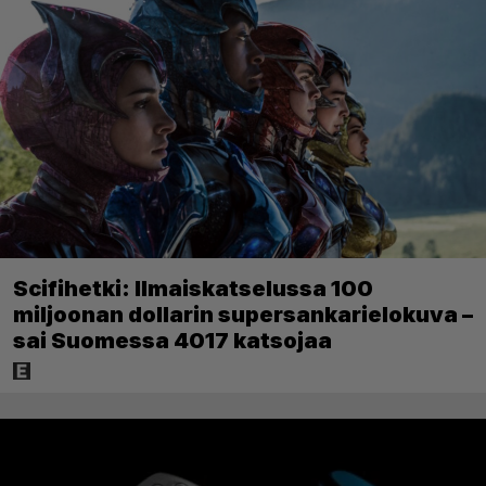
Scifihetki: Ilmaiskatselussa 100
miljoonan dollarin supersankarielokuva –
sai Suomessa 4017 katsojaa