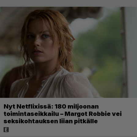
Nyt Netflixissä: 180 miljoonan
toimintaseikkailu – Margot Robbie vei
seksikohtauksen liian pitkälle