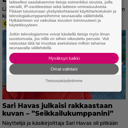
laitteellesi saadaksemme tietoja esimerkiksi sivuista, joilla
vierailit, IP-osoitteestasi sekä laitteesi ominaisuuksista.
Pääset tutustumaan yksityiskohtaisesti käyttötarkoituksiin ja
teknologiakumppaneihimme seuraavalla välilehdellä.
Hylkääminen voi vaikuttaa sivuston toimivuuteen ja
käytettävyyteen.
Jotkin teknologiamme voivat käsitellä tietoja myös ilman
suostumusta, jos niillä on siihen oikeutettu peruste. Voit
vastustaa tätä tai muuttaa asetuksiasi milloin tahansa
seuraavalla välilehdellä.
Hyväksyn kaikki
Omat valintani
Tietosuojakäytäntömme