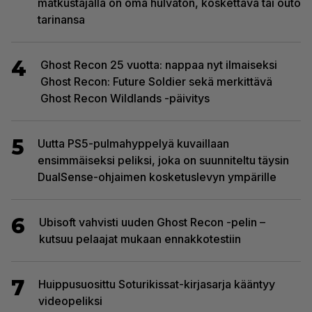
matkustajalla on oma hulvaton, koskettava tai outo
tarinansa
4
Ghost Recon 25 vuotta: nappaa nyt ilmaiseksi
Ghost Recon: Future Soldier sekä merkittävä
Ghost Recon Wildlands -päivitys
5
Uutta PS5-pulmahyppelyä kuvaillaan
ensimmäiseksi peliksi, joka on suunniteltu täysin
DualSense-ohjaimen kosketuslevyn ympärille
6
Ubisoft vahvisti uuden Ghost Recon -pelin –
kutsuu pelaajat mukaan ennakkotestiin
7
Huippusuosittu Soturikissat-kirjasarja kääntyy
videopeliksi