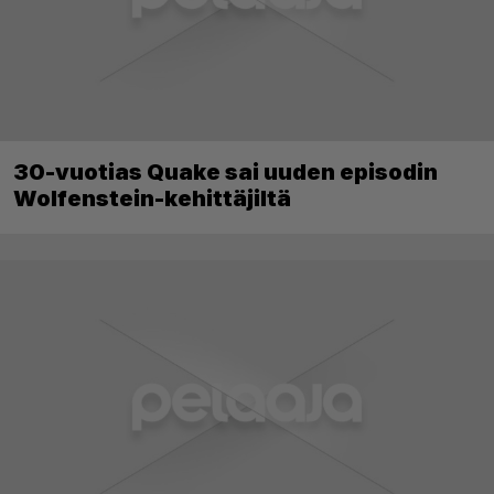
30-vuotias Quake sai uuden episodin
Wolfenstein-kehittäjiltä