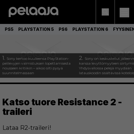
PS5
PLAYSTATION 5
PS6
PLAYSTATION 6
FYYSINE
1.
2.
Sony kertoo kuulleensa PlayStation-
Sony on keskustellut jälleen
pelilevyjen valmistuksen lopettamisesta
kanssa levyttömyyteen siirtymis
nousseen kritiikin – aikoo silti pysyä
Yhdysvalloissa pelejä myydään
suunnitelmassaan
latauskoodin sisältävissä koteloi
Katso tuore Resistance 2 -
traileri
Lataa R2-traileri!