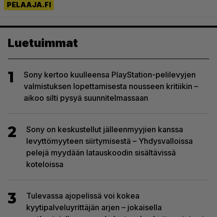
Luetuimmat
1
Sony kertoo kuulleensa PlayStation-pelilevyjen
valmistuksen lopettamisesta nousseen kritiikin –
aikoo silti pysyä suunnitelmassaan
2
Sony on keskustellut jälleenmyyjien kanssa
levyttömyyteen siirtymisestä – Yhdysvalloissa
pelejä myydään latauskoodin sisältävissä
koteloissa
3
Tulevassa ajopelissä voi kokea
kyytipalveluyrittäjän arjen – jokaisella