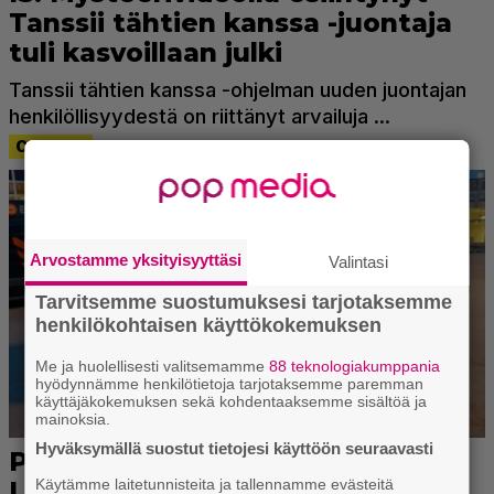
Arvostamme yksityisyyttäsi
Valintasi
Tarvitsemme suostumuksesi tarjotaksemme
henkilökohtaisen käyttökokemuksen
Me ja huolellisesti valitsemamme
88 teknologiakumppania
hyödynnämme henkilötietoja tarjotaksemme paremman
käyttäjäkokemuksen sekä kohdentaaksemme sisältöä ja
mainoksia.
Hyväksymällä suostut tietojesi käyttöön seuraavasti
Käytämme laitetunnisteita ja tallennamme evästeitä