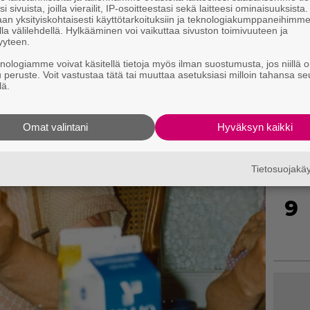
i sivuista, joilla vierailit, IP-osoitteestasi sekä laitteesi ominaisuuksista
an yksityiskohtaisesti käyttötarkoituksiin ja teknologiakumppaneihimm
la välilehdellä. Hylkääminen voi vaikuttaa sivuston toimivuuteen ja
yyteen.
7
knologiamme voivat käsitellä tietoja myös ilman suostumusta, jos niillä o
u peruste. Voit vastustaa tätä tai muuttaa asetuksiasi milloin tahansa se
lä.
8
Omat valintani
Hyväksyn kaikki
Tietosuojak
9