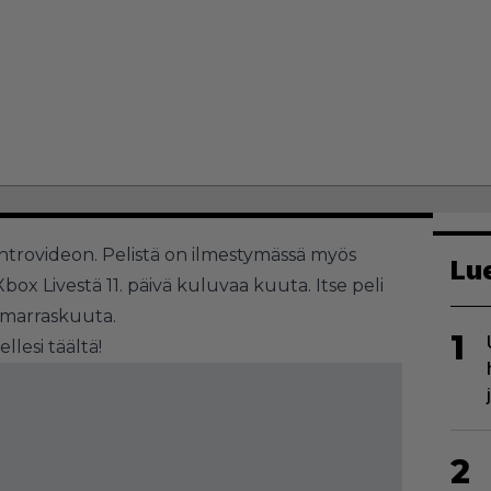
introvideon. Pelistä on ilmestymässä myös
Lu
box Livestä 11. päivä kuluvaa kuuta. Itse peli
. marraskuuta.
1
ellesi
täältä!
2