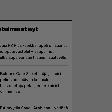
etuimmat nyt
Uusi PS Plus -seikkailupeli on saanut
huippuarvostelut – saapui heti
julkaisupäivänään tilaajien saataville
Baldur’s Gate 3 -kehittäjä julkaisi
pelin vuosipäivän kunniaksi
tilastotietoja pelaajien erikoisista
valinnoista
EA myytiin Saudi-Arabiaan – yhtiöltä