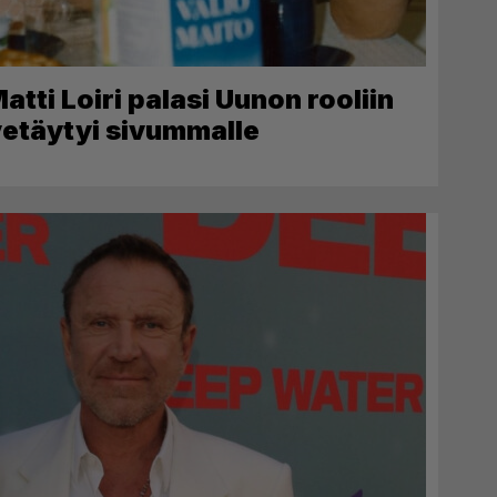
tti Loiri palasi Uunon rooliin
etäytyi sivummalle