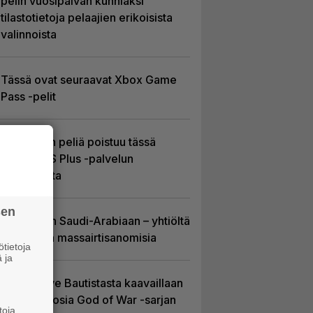
pelin vuosipäivän kunniaksi
tilastotietoja pelaajien erikoisista
valinnoista
Tässä ovat seuraavat Xbox Game
Pass -pelit
Yhdeksän peliä poistuu tässä
kuussa PS Plus -palvelun
tarjonnasta
sen
EA myytiin Saudi-Arabiaan – yhtiöltä
odotetaan massairtisanomisia
tietoja
 ja
Huhu: Dave Bautistasta kaavaillaan
uutta Kratosia God of War -sarjan
toja