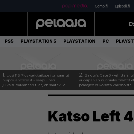
Como.fi
Episodi.fi
E
PS5
PLAYSTATION 5
PLAYSTATION
PC
PLAYST
1.
2.
Uusi PS Plus -seikkailupeli on saanut
Baldur’s Gate 3 -kehittäjä jul
huippuarvostelut – saapui heti
vuosipäivän kunniaksi tilastotie
julkaisupäivänään tilaajien saataville
pelaajien erikoisista valinnoista
Katso Left 4