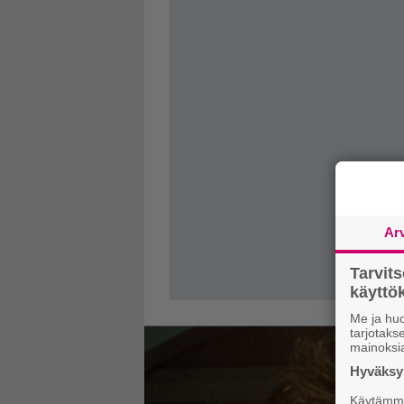
Ar
Tarvit
käytt
Me ja huo
tarjotak
mainoksi
Hyväksym
Käytämme 