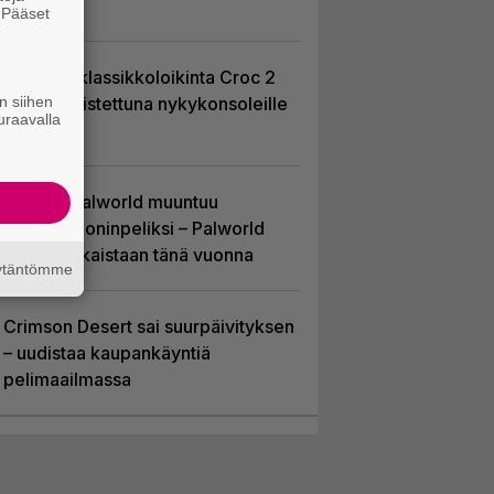
pääosaan
. Pääset
e
PS1-ajan klassikkoloikinta Croc 2
n siihen
palaa uudistettuna nykykonsoleille
uraavalla
ja PC:lle
Hittipeli Palworld muuntuu
massiivimoninpeliksi – Palworld
Online julkaistaan tänä vuonna
äytäntömme
Crimson Desert sai suurpäivityksen
– uudistaa kaupankäyntiä
pelimaailmassa