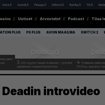
Voice.fi
Soundi.fi
Pelaaja.fi
Inferno.fi
Rumba.fi
Tilt.fi
Metel
tusivu
Uutiset
Arvostelut
Podcast
Tilaa l
ATION PLUS
PS PLUS
AVOIN MAAILMA
SWITCH 2
kaisi pelin
3.
4.
toja
EA myytiin Saudi-Arabiaan – yhtiöltä
Yhdeksän peliä p
odotetaan massairtisanomisia
PS Plus -palvelun ta
 Deadin introvideo