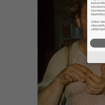
esimerkiks
tutustuma
seuraaval
käytettäv
Jotkin te
oikeutett
välilehdel