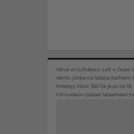
Valve on julkaissut
Left 4 Dead
-
demo, jonka voi ladata itselleen X
ilmestyy Xbox 360:lle ja pc:lle 18
Introvideon pääset lataamaan its