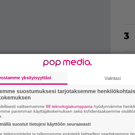
3
4
vostamme yksityisyyttäsi
Valintasi
semme suostumuksesi tarjotaksemme henkilökohtai
5
ökokemuksen
lellisesti valitsemamme
88 teknologiakumppania
hyödynnämme henkilö
semme paremman käyttäjäkokemuksen sekä kohdentaaksemme sisältöä
a.
6
ällä suostut tietojesi käyttöön seuraavasti
laitetunnisteita ja tallennamme evästeitä laitteellesi saadaksemme tie