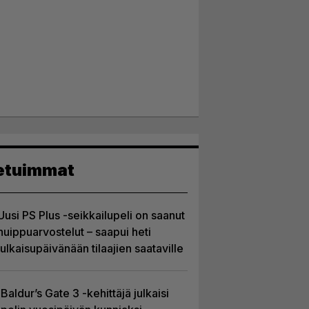
etuimmat
Uusi PS Plus -seikkailupeli on saanut
huippuarvostelut – saapui heti
julkaisupäivänään tilaajien saataville
Baldur’s Gate 3 -kehittäjä julkaisi