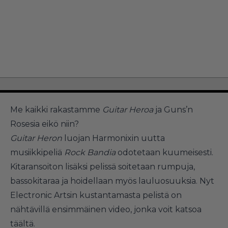
Me kaikki rakastamme
Guitar Heroa
ja Guns’n
Rosesia eikö niin?
Guitar Heron
luojan Harmonixin uutta
musiikkipeliä
Rock Bandia
odotetaan kuumeisesti.
Kitaransoiton lisäksi pelissä soitetaan rumpuja,
bassokitaraa ja hoidellaan myös lauluosuuksia. Nyt
Electronic Artsin kustantamasta pelistä on
nähtävillä ensimmäinen video, jonka voit katsoa
täältä
.