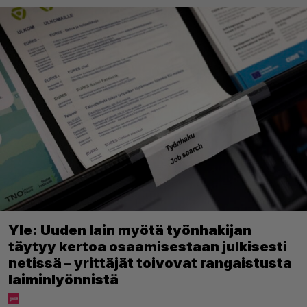
Yle: Uuden lain myötä työnhakijan
täytyy kertoa osaamisestaan julkisesti
netissä – yrittäjät toivovat rangaistusta
laiminlyönnistä