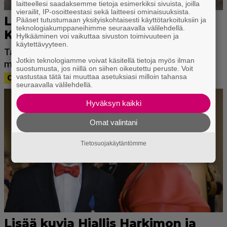
laitteellesi saadaksemme tietoja esimerkiksi sivuista, joilla
vierailit, IP-osoitteestasi sekä laitteesi ominaisuuksista.
Pääset tutustumaan yksityiskohtaisesti käyttötarkoituksiin ja
teknologiakumppaneihimme seuraavalla välilehdellä.
Hylkääminen voi vaikuttaa sivuston toimivuuteen ja
käytettävyyteen.
Jotkin teknologiamme voivat käsitellä tietoja myös ilman
suostumusta, jos niillä on siihen oikeutettu peruste. Voit
vastustaa tätä tai muuttaa asetuksiasi milloin tahansa
seuraavalla välilehdellä.
Hyväksyn kaikki
Omat valintani
Tietosuojakäytäntömme