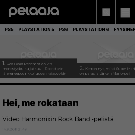
PS5
PLAYSTATION 5
PS6
PLAYSTATION 6
FYYSINE
1.
Red Dead Redemption 2:n
2.
menestyskulku jatkuu – Rockstarin
Kerron nyt, miksi Super Mar
länneneepos rikkoi uuden rajapyykin
on paras ja tärkein Mario-peli
Hei, me rokataan
Video Harmonixin Rock Band -pelistä
14.9.2011 21:49