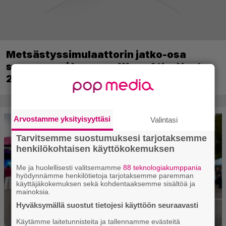
Metsästyssimulaattorin jatko-osa
saapuu ensi kuussa – Way of the Hunter
2 päivättiin
Arvostamme yksityisyyttäsi
Valintasi
Tarvitsemme suostumuksesi tarjotaksemme
henkilökohtaisen käyttökokemuksen
Me ja huolellisesti valitsemamme
88 teknologiakumppania
hyödynnämme henkilötietoja tarjotaksemme paremman
käyttäjäkokemuksen sekä kohdentaaksemme sisältöä ja
mainoksia.
Hyväksymällä suostut tietojesi käyttöön seuraavasti
Käytämme laitetunnisteita ja tallennamme evästeitä