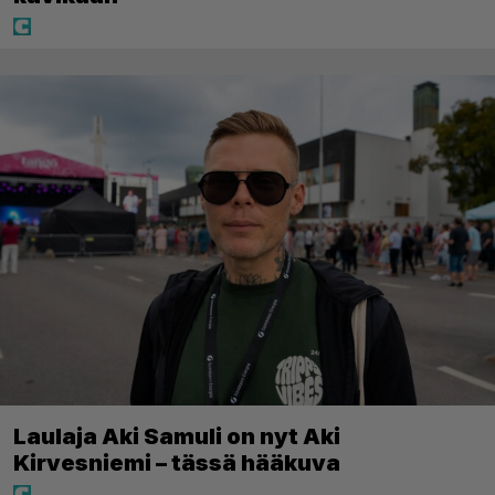
Laulaja Aki Samuli on nyt Aki
Kirvesniemi – tässä hääkuva