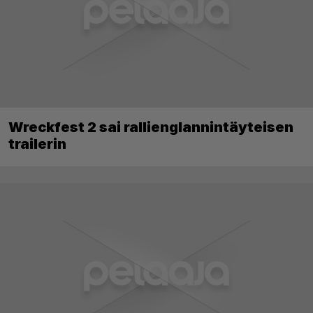
Wreckfest 2 sai rallienglannintäyteisen
trailerin