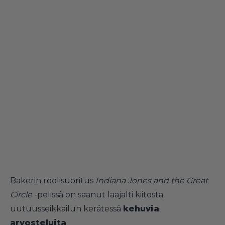
Bakerin roolisuoritus
Indiana Jones and the Great
Circle
-pelissä on saanut laajalti kiitosta
uutuusseikkailun kerätessä
kehuvia
arvosteluita
.