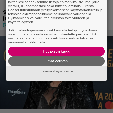
laitteellesi saadaksemme tietoja esimerkiksi sivuista, joilla
vierailit, IP-osoitteestasi sekä laitteesi ominaisuuksista.
Pääset tutustumaan yksityiskohtaisesti käyttötarkoituksiin ja
Seiska: Laulaja Frederik lyttäsi Eput –
teknologiakumppaneihimme seuraavalla välilehdellä.
johan oli taas kielen käyttöä
Hylkääminen voi vaikuttaa sivuston toimivuuteen ja
käytettävyyteen.
Jotkin teknologiamme voivat käsitellä tietoja myös ilman
suostumusta, jos niillä on siihen oikeutettu peruste. Voit
vastustaa tätä tai muuttaa asetuksiasi milloin tahansa
seuraavalla välilehdellä.
Hyväksyn kaikki
Omat valintani
Tietosuojakäytäntömme