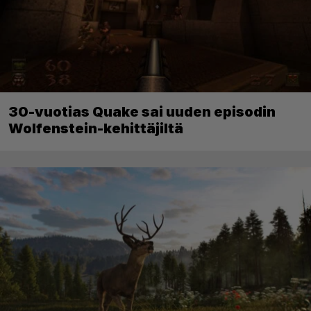
30-vuotias Quake sai uuden episodin
Wolfenstein-kehittäjiltä