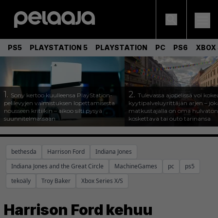
PS5
PLAYSTATION 5
PLAYSTATION
PC
PS6
XBOX 
1.
2.
Sony kertoo kuulleensa PlayStation-
Tulevassa ajopelissä voi koke
pelilevyjen valmistuksen lopettamisesta
kyytipalveluyrittäjän arjen – joka
nousseen kritiikin – aikoo silti pysyä
matkustajalla on oma hulvaton
suunnitelmassaan
koskettava tai outo tarinansa
bethesda
Harrison Ford
Indiana Jones
Indiana Jones and the Great Circle
MachineGames
pc
ps5
tekoäly
Troy Baker
Xbox Series X/S
Harrison Ford kehuu