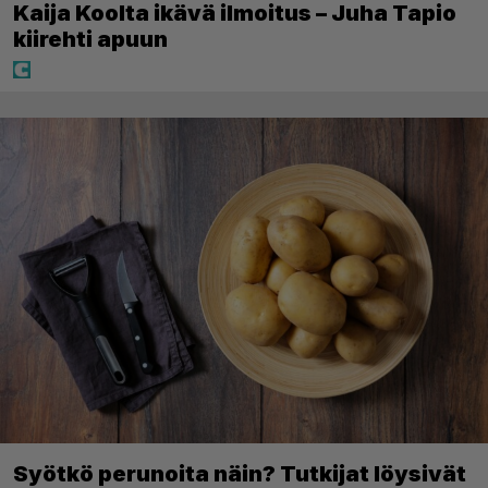
Kaija Koolta ikävä ilmoitus – Juha Tapio
kiirehti apuun
Syötkö perunoita näin? Tutkijat löysivät