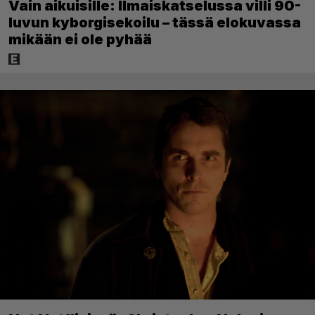
Vain aikuisille: Ilmaiskatselussa villi 90-
luvun kyborgisekoilu – tässä elokuvassa
mikään ei ole pyhää