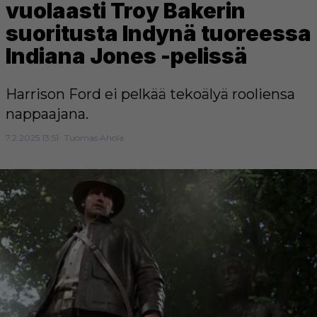
vuolaasti Troy Bakerin
suoritusta Indynä tuoreessa
Indiana Jones -pelissä
Harrison Ford ei pelkää tekoälyä rooliensa
nappaajana.
7.2.2025 13:51
Tuomas Ahola