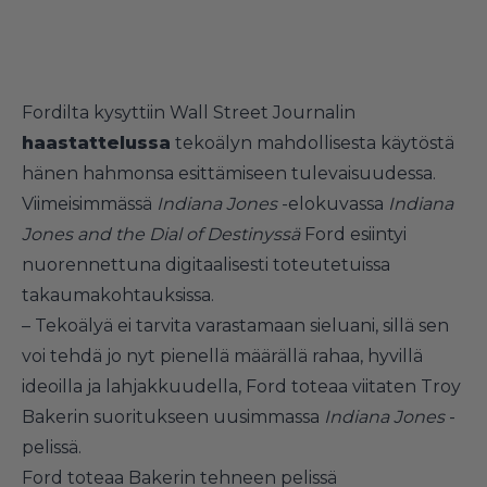
Fordilta kysyttiin Wall Street Journalin
haastattelussa
tekoälyn mahdollisesta käytöstä
hänen hahmonsa esittämiseen tulevaisuudessa.
Viimeisimmässä
Indiana Jones
-elokuvassa
Indiana
Jones and the Dial of Destinyssä
Ford esiintyi
nuorennettuna digitaalisesti toteutetuissa
takaumakohtauksissa.
– Tekoälyä ei tarvita varastamaan sieluani, sillä sen
voi tehdä jo nyt pienellä määrällä rahaa, hyvillä
ideoilla ja lahjakkuudella, Ford toteaa viitaten Troy
Bakerin suoritukseen uusimmassa
Indiana Jones
-
pelissä.
Ford toteaa Bakerin tehneen pelissä