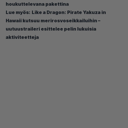
houkuttelevana pakettina
Lue myös:
Like a Dragon: Pirate Yakuza in
Hawaii kutsuu merirosvoseikkailuihin –
uutuustraileri esittelee pelin lukuisia
aktiviteetteja