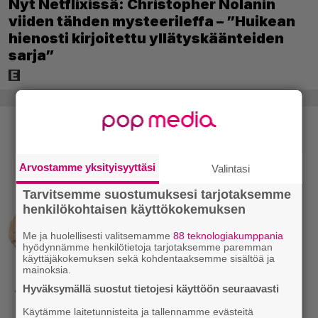
Nyt Netflixissä: Christopher Nolanin
viiden tähden mysteerileffa – ”Huikean
hienosti kirjoitettu yllätyskäänteiden
sarja”
Arvostamme yksityisyyttäsi
Valintasi
Tarvitsemme suostumuksesi tarjotaksemme
henkilökohtaisen käyttökokemuksen
Me ja huolellisesti valitsemamme
88 teknologiakumppania
hyödynnämme henkilötietoja tarjotaksemme paremman
käyttäjäkokemuksen sekä kohdentaaksemme sisältöä ja
mainoksia.
Hyväksymällä suostut tietojesi käyttöön seuraavasti
Käytämme laitetunnisteita ja tallennamme evästeitä