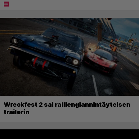
Wreckfest 2 sai rallienglannintäyteisen
trailerin