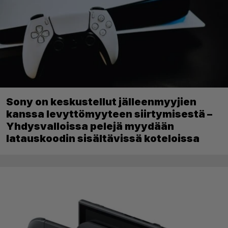
Sony on keskustellut jälleenmyyjien
kanssa levyttömyyteen siirtymisestä –
Yhdysvalloissa pelejä myydään
latauskoodin sisältävissä koteloissa