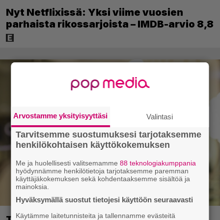
Nyt Netflixissä: Yksi viime vuosien
parhaista rikossarjoista – IMDB-arvio 8,8
Arvostamme yksityisyyttäsi
Valintasi
Tarvitsemme suostumuksesi tarjotaksemme
henkilökohtaisen käyttökokemuksen
Me ja huolellisesti valitsemamme
88 teknologiakumppania
hyödynnämme henkilötietoja tarjotaksemme paremman
käyttäjäkokemuksen sekä kohdentaaksemme sisältöä ja
mainoksia.
Hyväksymällä suostut tietojesi käyttöön seuraavasti
Käytämme laitetunnisteita ja tallennamme evästeitä
Tältä näyttää Vappu Pimiän