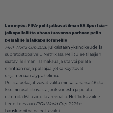
Lue myös:
FIFA-pelit jatkuvat ilman EA Sportsia –
jalkapalloliitto uhoaa tuovansa parhaan pelin
pelaajille ja jalkapallofaneille
FIFA World Cup 2026
julkaistaan yksinoikeudella
suoratoistopalvelu Netflixissä. Peli tulee tilaajien
saataville ilman lisämaksua ja sitä voi pelata
enintään neljä pelaajaa, jotka käyttävät
ohjaimenaan älypuhelimia.
Pelissä pelaajat voivat valita minkä tahansa 48:stä
kisoihin osallistuvasta joukkueesta ja pelata
otteluita 16:lla aidolla areenalla. Netflix kuvailee
tiedotteessaan
FIFA World Cup 2026:n
hauskanpitoa painottavaksi