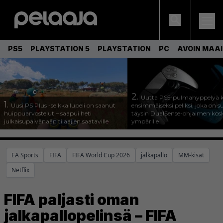
PS5
PLAYSTATION 5
PLAYSTATION
PC
AVOIN MAA
2.
Uutta PS5-pulmahyppelyä k
1.
Uusi PS Plus -seikkailupeli on saanut
ensimmäiseksi peliksi, joka on s
huippuarvostelut – saapui heti
täysin DualSense-ohjaimen kos
julkaisupäivänään tilaajien saataville
ympärille
EA Sports
FIFA
FIFA World Cup 2026
jalkapallo
MM-kisat
Netflix
FIFA paljasti oman
jalkapallopelinsä – FIFA