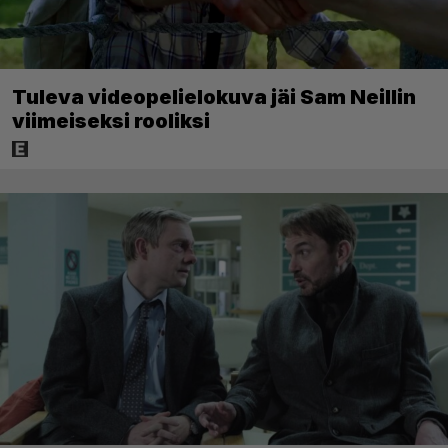
Tuleva videopelielokuva jäi Sam Neillin
viimeiseksi rooliksi