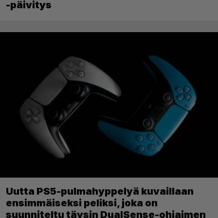
-päivitys
Uutta PS5-pulmahyppelyä kuvaillaan
ensimmäiseksi peliksi, joka on
suunniteltu täysin DualSense-ohjaimen