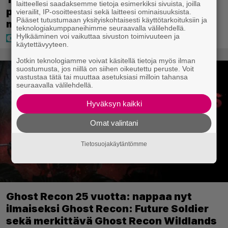
laitteellesi saadaksemme tietoja esimerkiksi sivuista, joilla
perhelomalla Portugalissa – ”Kaunis
vierailit, IP-osoitteestasi sekä laitteesi ominaisuuksista.
Pääset tutustumaan yksityiskohtaisesti käyttötarkoituksiin ja
mekko”
teknologiakumppaneihimme seuraavalla välilehdellä.
Hylkääminen voi vaikuttaa sivuston toimivuuteen ja
käytettävyyteen.
Jotkin teknologiamme voivat käsitellä tietoja myös ilman
suostumusta, jos niillä on siihen oikeutettu peruste. Voit
vastustaa tätä tai muuttaa asetuksiasi milloin tahansa
seuraavalla välilehdellä.
Hyväksyn kaikki
Omat valintani
Tietosuojakäytäntömme
Ghost Recon 25 vuotta: nappaa nyt
ilmaiseksi Ghost Recon: Future Soldier
sekä merkittävä Ghost Recon Wildlands