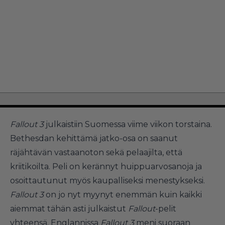
Fallout 3
julkaistiin Suomessa viime viikon torstaina.
Bethesdan kehittämä jatko-osa on saanut
räjähtävän vastaanoton sekä pelaajilta, että
kriitikoilta. Peli on kerännyt huippuarvosanoja ja
osoittautunut myös kaupalliseksi menestykseksi.
Fallout 3
on jo nyt myynyt enemmän kuin kaikki
aiemmat tähän asti julkaistut
Fallout
-pelit
yhteensä. Englannissa
Fallout 3
meni suoraan