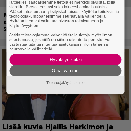
laitteellesi saadaksemme tietoja esimerkiksi sivuista, joilla
vierailit, IP-osoitteestasi sekä laitteesi ominaisuuksista.
Pääset tutustumaan yksityiskohtaisesti käyttötarkoituksiin ja
Metsästyssimulaattorin jatko-osa
teknologiakumppaneihimme seuraavalla välilehdellä.
Hylkääminen voi vaikuttaa sivuston toimivuuteen ja
saapuu ensi kuussa – Way of the Hunter
käytettävyyteen.
2 päivättiin
Jotkin teknologiamme voivat käsitellä tietoja myös ilman
suostumusta, jos niillä on siihen oikeutettu peruste. Voit
vastustaa tätä tai muuttaa asetuksiasi milloin tahansa
seuraavalla välilehdellä.
Hyväksyn kaikki
Omat valintani
Tietosuojakäytäntömme