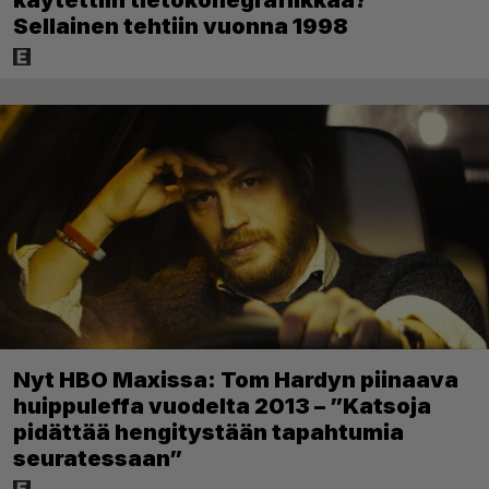
käytettiin tietokonegrafiikkaa?
Sellainen tehtiin vuonna 1998
Nyt HBO Maxissa: Tom Hardyn piinaava
huippuleffa vuodelta 2013 – ”Katsoja
pidättää hengitystään tapahtumia
seuratessaan”