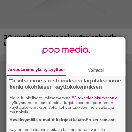
30-vuotias Quake sai uuden episodin
Wolfenstein-kehittäjiltä
Arvostamme yksityisyyttäsi
Valintasi
Tarvitsemme suostumuksesi tarjotaksemme
henkilökohtaisen käyttökokemuksen
Me ja huolellisesti valitsemamme
88 teknologiakumppania
hyödynnämme henkilötietoja tarjotaksemme paremman
käyttäjäkokemuksen sekä kohdentaaksemme sisältöä ja
mainoksia.
Hyväksymällä suostut tietojesi käyttöön seuraavasti
Käytämme laitetunnisteita ja tallennamme evästeitä