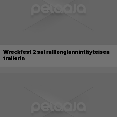
Wreckfest 2 sai rallienglannintäyteisen
trailerin