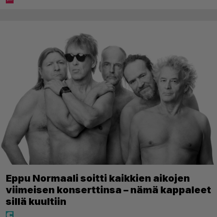
Eppu Normaali soitti kaikkien aikojen
viimeisen konserttinsa – nämä kappaleet
sillä kuultiin