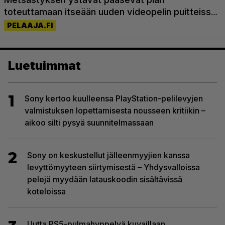
Luetuimmat
1
Sony kertoo kuulleensa PlayStation-pelilevyjen
valmistuksen lopettamisesta nousseen kritiikin –
aikoo silti pysyä suunnitelmassaan
2
Sony on keskustellut jälleenmyyjien kanssa
levyttömyyteen siirtymisestä – Yhdysvalloissa
pelejä myydään latauskoodin sisältävissä
koteloissa
Uutta PS5-pulmahyppelyä kuvaillaan