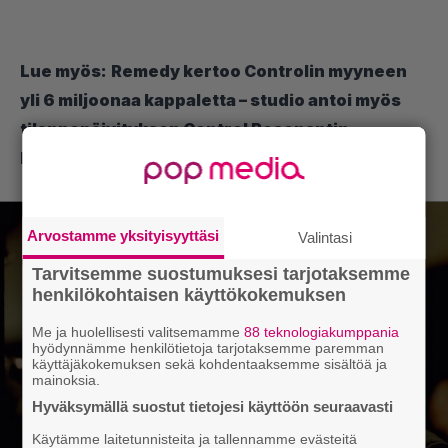
Lue myös:
Remedy kertoo Controlin myyneen
yli 6 miljoonaa kappaletta – studio antoi myös
tilannepäivityksen Control Resonantin
kehityksestä
Arvostamme yksityisyyttäsi
Valintasi
Tarvitsemme suostumuksesi tarjotaksemme
henkilökohtaisen käyttökokemuksen
Me ja huolellisesti valitsemamme
88 teknologiakumppania
hyödynnämme henkilötietoja tarjotaksemme paremman
käyttäjäkokemuksen sekä kohdentaaksemme sisältöä ja
mainoksia.
Hyväksymällä suostut tietojesi käyttöön seuraavasti
Käytämme laitetunnisteita ja tallennamme evästeitä