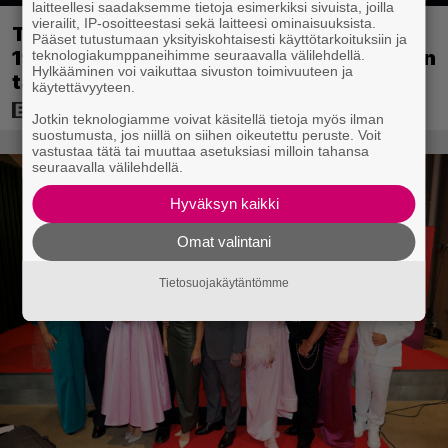
laitteellesi saadaksemme tietoja esimerkiksi sivuista, joilla
vierailit, IP-osoitteestasi sekä laitteesi ominaisuuksista.
Tänään tv:ssä: Loistoleffa vuodelta
Pääset tutustumaan yksityiskohtaisesti käyttötarkoituksiin ja
1999 – Stephen King ja Tom Hanks laadun
teknologiakumppaneihimme seuraavalla välilehdellä.
Hylkääminen voi vaikuttaa sivuston toimivuuteen ja
takeina
käytettävyyteen.
Jotkin teknologiamme voivat käsitellä tietoja myös ilman
suostumusta, jos niillä on siihen oikeutettu peruste. Voit
vastustaa tätä tai muuttaa asetuksiasi milloin tahansa
seuraavalla välilehdellä.
Hyväksyn kaikki
Omat valintani
Tietosuojakäytäntömme