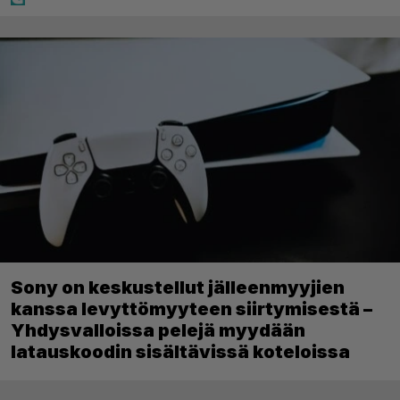
Sony on keskustellut jälleenmyyjien
kanssa levyttömyyteen siirtymisestä –
Yhdysvalloissa pelejä myydään
latauskoodin sisältävissä koteloissa