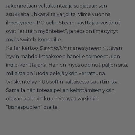
rakennetaan valtakuntaa ja suojataan sen
asukkaita uhkaavilta varjoilta. Viime vuonna
ilmestyneen PC-pelin Steam-käyttäjäarvostelut
ovat ”erittäin myönteiset”, ja teos on ilmestynyt
myös Switch-konsolille.
Keller kertoo
Dawnfolkin
menestyneen riittävän
hyvin mahdollistaakseen hänelle toimeentulon
indie-kehittäjänä. Hän on myös oppinut paljon siitä,
millaista on luoda pelejä yksin verrattuna
työskentelyyn Ubisoftin kaltaisessa suurtiimissä.
Samalla hän toteaa pelien kehittämisen yksin
olevan ajoittain kuormittavaa varsinkin
”bisnespuolen” osalta.