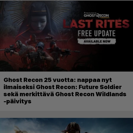
Ghost Recon 25 vuotta: nappaa nyt
ilmaiseksi Ghost Recon: Future Soldier
sekä merkittävä Ghost Recon Wildlands
-päivitys