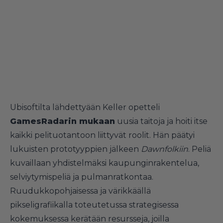
Ubisoftilta lähdettyään Keller opetteli
GamesRadarin mukaan
uusia taitoja ja hoiti itse
kaikki pelituotantoon liittyvät roolit. Hän päätyi
lukuisten prototyyppien jälkeen
Dawnfolkiin
. Peliä
kuvaillaan yhdistelmäksi kaupunginrakentelua,
selviytymispeliä ja pulmanratkontaa.
Ruudukkopohjaisessa ja värikkäällä
pikseligrafiikalla toteutetussa strategisessa
kokemuksessa kerätään resursseja, joilla