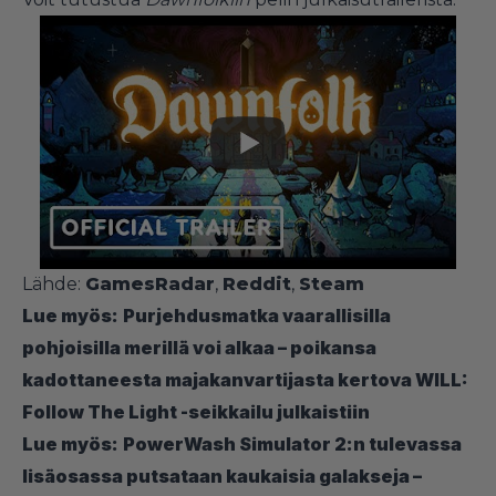
Lähde:
GamesRadar
,
Reddit
,
Steam
Lue myös:
Purjehdusmatka vaarallisilla
pohjoisilla merillä voi alkaa – poikansa
kadottaneesta majakanvartijasta kertova WILL:
Follow The Light -seikkailu julkaistiin
Lue myös:
PowerWash Simulator 2:n tulevassa
lisäosassa putsataan kaukaisia galakseja –