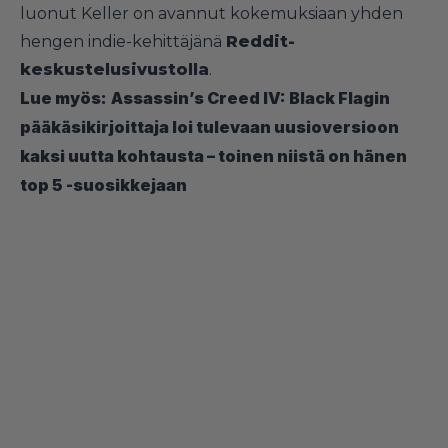
luonut Keller on avannut kokemuksiaan yhden
hengen indie-kehittäjänä
Reddit-
keskustelusivustolla
.
Lue myös:
Assassin’s Creed IV: Black Flagin
pääkäsikirjoittaja loi tulevaan uusioversioon
kaksi uutta kohtausta – toinen niistä on hänen
top 5 -suosikkejaan