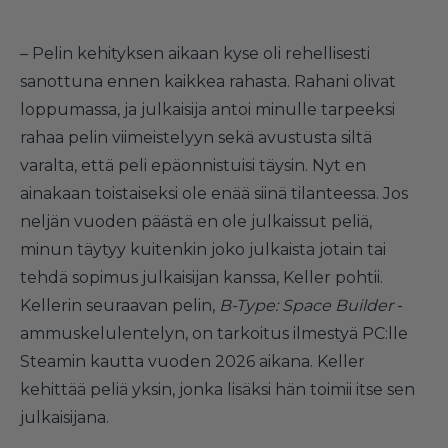
– Pelin kehityksen aikaan kyse oli rehellisesti
sanottuna ennen kaikkea rahasta. Rahani olivat
loppumassa, ja julkaisija antoi minulle tarpeeksi
rahaa pelin viimeistelyyn sekä avustusta siltä
varalta, että peli epäonnistuisi täysin. Nyt en
ainakaan toistaiseksi ole enää siinä tilanteessa. Jos
neljän vuoden päästä en ole julkaissut peliä,
minun täytyy kuitenkin joko julkaista jotain tai
tehdä sopimus julkaisijan kanssa, Keller pohtii.
Kellerin seuraavan pelin,
B-Type: Space Builder
-
ammuskelulentelyn, on tarkoitus ilmestyä PC:lle
Steamin kautta vuoden 2026 aikana. Keller
kehittää peliä yksin, jonka lisäksi hän toimii itse sen
julkaisijana.