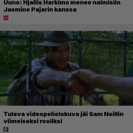
Uuno: Hjallis Harkimo menee naimisiin
Jasmine Pajarin kanssa
Tuleva videopelielokuva jäi Sam Neillin
viimeiseksi rooliksi