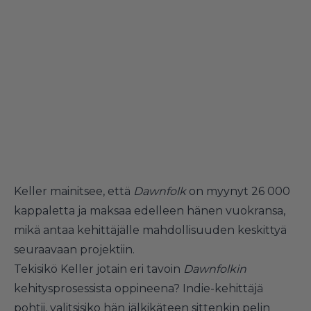
Keller mainitsee, että
Dawnfolk
on myynyt 26 000
kappaletta ja maksaa edelleen hänen vuokransa,
mikä antaa kehittäjälle mahdollisuuden keskittyä
seuraavaan projektiin.
Tekisikö Keller jotain eri tavoin
Dawnfolkin
kehitysprosessista oppineena? Indie-kehittäjä
pohtii, valitsisiko hän jälkikäteen sittenkin pelin