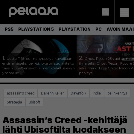
PS5
PLAYSTATION 5
PLAYSTATION
PC
AVOIN MAA
1.
2.
Uutta PS5-pulmahyppelyä kuvaillaan
Ghost Recon 25 vuotta: nap
ensimmäiseksi peliksi, joka on suunniteltu
ilmaiseksi Ghost Recon: Future S
täysin DualSense-ohjaimen kosketuslevyn
sekä merkittävä Ghost Recon Wi
ympärille
päivitys
assassin's creed
Darenn Keller
Dawnfolk
indie
pelinkehitys
Strategia
ubisoft
Assassin’s Creed -kehittäjä
lähti Ubisoftilta luodakseen