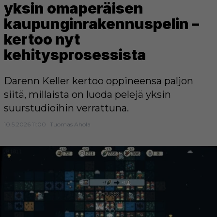
yksin omaperäisen
kaupunginrakennuspelin –
kertoo nyt
kehitysprosessista
Darenn Keller kertoo oppineensa paljon
siitä, millaista on luoda pelejä yksin
suurstudioihin verrattuna.
10.5.2026 11:00
Tuomas Ahola