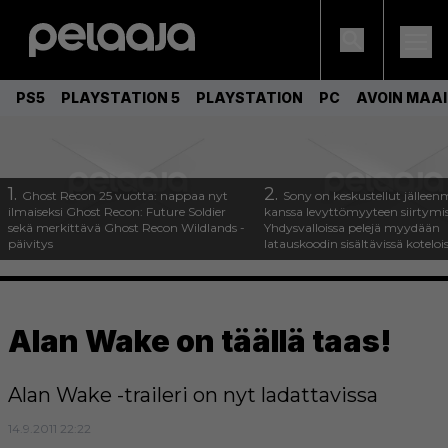
PS5
PLAYSTATION 5
PLAYSTATION
PC
AVOIN MAA
1.
2.
Ghost Recon 25 vuotta: nappaa nyt
Sony on keskustellut jälleen
ilmaiseksi Ghost Recon: Future Soldier
kanssa levyttömyyteen siirtymis
sekä merkittävä Ghost Recon Wildlands -
Yhdysvalloissa pelejä myydään
päivitys
latauskoodin sisältävissä koteloi
Alan Wake on täällä taas!
Alan Wake -traileri on nyt ladattavissa
14.9.2011 22:22