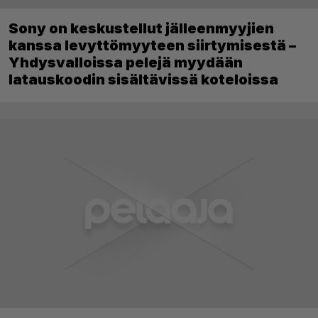
Sony on keskustellut jälleenmyyjien
kanssa levyttömyyteen siirtymisestä –
Yhdysvalloissa pelejä myydään
latauskoodin sisältävissä koteloissa