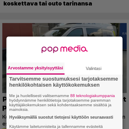
koskettava tai outo tarinansa
Arvostamme yksityisyyttäsi
Valintasi
Tarvitsemme suostumuksesi tarjotaksemme
henkilökohtaisen käyttökokemuksen
Me ja huolellisesti valitsemamme
88 teknologiakumppania
hyödynnämme henkilötietoja tarjotaksemme paremman
käyttäjäkokemuksen sekä kohdentaaksemme sisältöä ja
mainoksia.
Hyväksymällä suostut tietojesi käyttöön seuraavasti
Käytämme laitetunnisteita ja tallennamme evästeitä