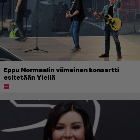
Eppu Normaalin viimeinen konsertti
esitetään Ylellä