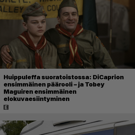
Huippuleffa suoratoistossa: DiCaprion
ensimmäinen päärooli – ja Tobey
Maguiren ensimmäinen
elokuvaesiintyminen