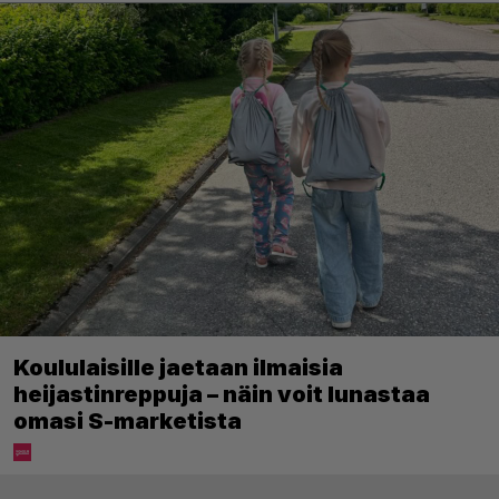
Koululaisille jaetaan ilmaisia
heijastinreppuja – näin voit lunastaa
omasi S-marketista