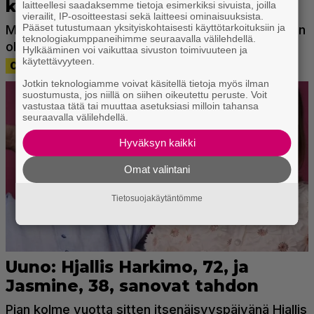
laitteellesi saadaksemme tietoja esimerkiksi sivuista, joilla
vierailit, IP-osoitteestasi sekä laitteesi ominaisuuksista.
Pääset tutustumaan yksityiskohtaisesti käyttötarkoituksiin ja
teknologiakumppaneihimme seuraavalla välilehdellä.
Hylkääminen voi vaikuttaa sivuston toimivuuteen ja
käytettävyyteen.
Jotkin teknologiamme voivat käsitellä tietoja myös ilman
suostumusta, jos niillä on siihen oikeutettu peruste. Voit
vastustaa tätä tai muuttaa asetuksiasi milloin tahansa
seuraavalla välilehdellä.
Hyväksyn kaikki
Omat valintani
Tietosuojakäytäntömme