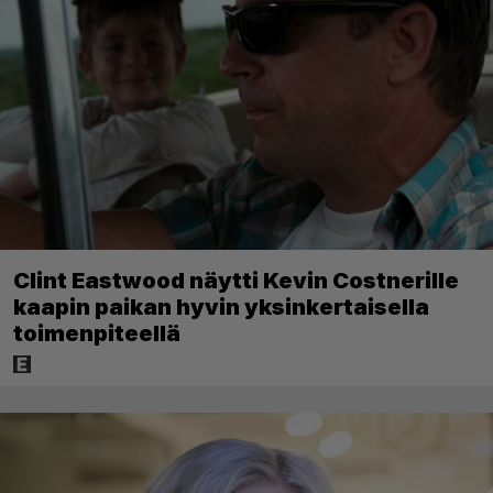
Clint Eastwood näytti Kevin Costnerille
kaapin paikan hyvin yksinkertaisella
toimenpiteellä