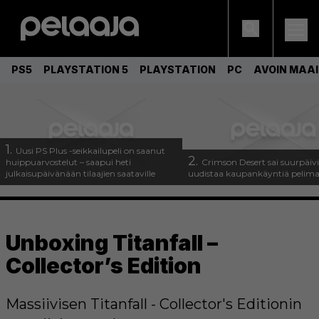
PS5
PLAYSTATION 5
PLAYSTATION
PC
AVOIN MAA
1.
Uusi PS Plus -seikkailupeli on saanut
2.
huippuarvostelut – saapui heti
Crimson Desert sai suurpäivi
julkaisupäivänään tilaajien saataville
uudistaa kaupankäyntiä pelim
Unboxing Titanfall –
Collector’s Edition
Massiivisen Titanfall - Collector's Editionin