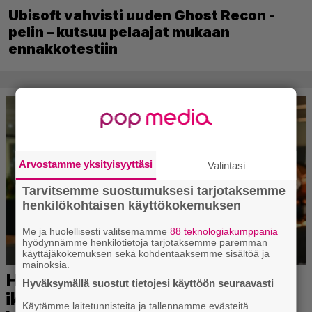
Ubisoft vahvisti uuden Ghost Recon -
pelin – kutsuu pelaajat mukaan
ennakkotestiin
Arvostamme yksityisyyttäsi
Valintasi
Tarvitsemme suostumuksesi tarjotaksemme
henkilökohtaisen käyttökokemuksen
Me ja huolellisesti valitsemamme
88 teknologiakumppania
hyödynnämme henkilötietoja tarjotaksemme paremman
käyttäjäkokemuksen sekä kohdentaaksemme sisältöä ja
mainoksia.
Hyväksymällä suostut tietojesi käyttöön seuraavasti
Käytämme laitetunnisteita ja tallennamme evästeitä