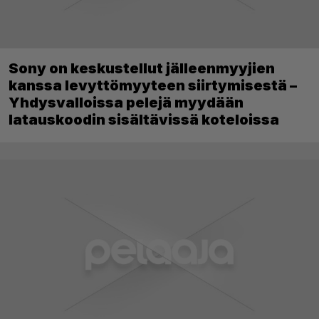
Sony on keskustellut jälleenmyyjien
kanssa levyttömyyteen siirtymisestä –
Yhdysvalloissa pelejä myydään
latauskoodin sisältävissä koteloissa