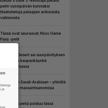
Baldur’s Gate 3 -kehittäjä julkaisi
pelin vuosipäivän kunniaksi
tilastotietoja pelaajien erikoisista
valinnoista
Tässä ovat seuraavat Xbox Game
Pass -pelit
Crimson Desert sai suurpäivityksen
– uudistaa kaupankäyntiä
pelimaailmassa
sen
EA myytiin Saudi-Arabiaan – yhtiöltä
tietoja
odotetaan massairtisanomisia
 ja
Yhdeksän peliä poistuu tässä
toja