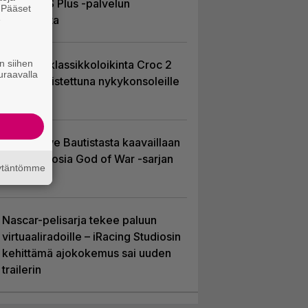
kuussa PS Plus -palvelun
. Pääset
tarjonnasta
e
n siihen
PS1-ajan klassikkoloikinta Croc 2
uraavalla
palaa uudistettuna nykykonsoleille
ja PC:lle
Huhu: Dave Bautistasta kaavaillaan
uutta Kratosia God of War -sarjan
äytäntömme
pääosaan
Nascar-pelisarja tekee paluun
virtuaaliradoille – iRacing Studiosin
kehittämä ajokokemus sai uuden
trailerin