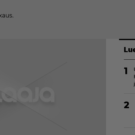
xaus.
Lu
1
2