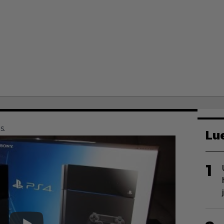
s.
Lu
1