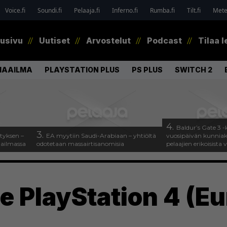
Voice.fi
Soundi.fi
Pelaaja.fi
Inferno.fi
Rumba.fi
Tilt.fi
Metel
tusivu
Uutiset
Arvostelut
Podcast
Tilaa l
MAAILMA
PLAYSTATION PLUS
PS PLUS
SWITCH 2
4.
Baldur’s Gate 3 -k
3.
tyksen –
EA myytiin Saudi-Arabiaan – yhtiöltä
vuosipäivän kunniaksi
aailmassa
odotetaan massairtisanomisia
pelaajien erikoisista 
e PlayStation 4 (E