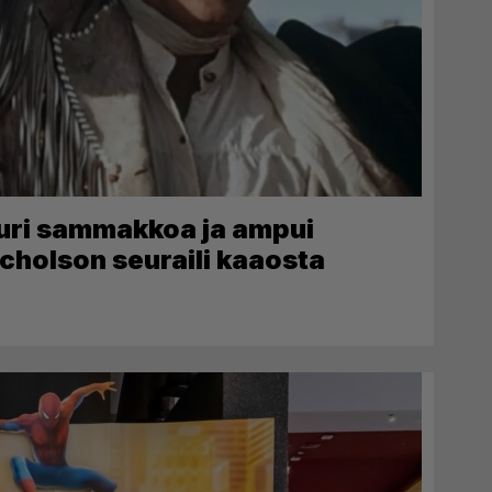
 puri sammakkoa ja ampui
icholson seuraili kaaosta