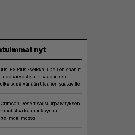
etuimmat nyt
Uusi PS Plus -seikkailupeli on saanut
huippuarvostelut – saapui heti
julkaisupäivänään tilaajien saataville
Crimson Desert sai suurpäivityksen
– uudistaa kaupankäyntiä
pelimaailmassa