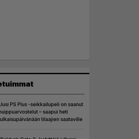
etuimmat
Uusi PS Plus -seikkailupeli on saanut
huippuarvostelut – saapui heti
julkaisupäivänään tilaajien saataville