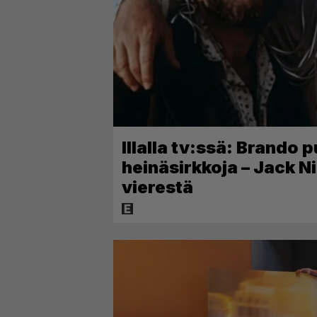
Illalla tv:ssä: Brando
heinäsirkkoja – Jack N
vierestä