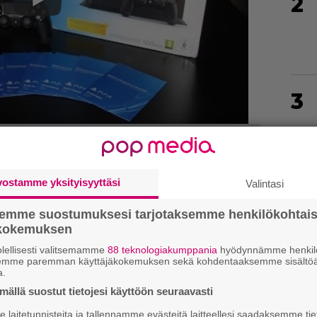
2
3
4
vostamme yksityisyyttäsi
Valintasi
semme suostumuksesi tarjotaksemme henkilökohtai
ökokemuksen
5
lellisesti valitsemamme
88 teknologiakumppania
hyödynnämme henkilö
semme paremman käyttäjäkokemuksen sekä kohdentaaksemme sisältöä
a.
ällä suostut tietojesi käyttöön seuraavasti
6
laitetunnisteita ja tallennamme evästeitä laitteellesi saadaksemme tie