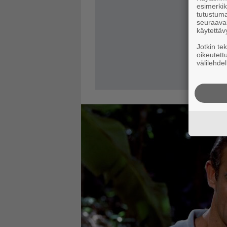
esimerkiks
tutustuma
seuraaval
käytettäv
Jotkin te
oikeutett
välilehdel