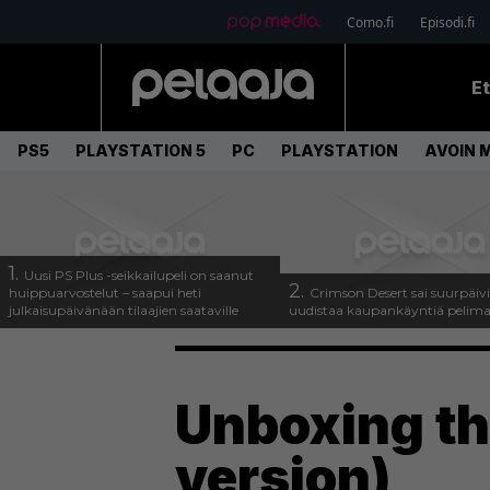
Como.fi
Episodi.fi
E
PS5
PLAYSTATION 5
PC
PLAYSTATION
AVOIN 
1.
Uusi PS Plus -seikkailupeli on saanut
2.
huippuarvostelut – saapui heti
Crimson Desert sai suurpäivi
julkaisupäivänään tilaajien saataville
uudistaa kaupankäyntiä pelim
Unboxing th
version)