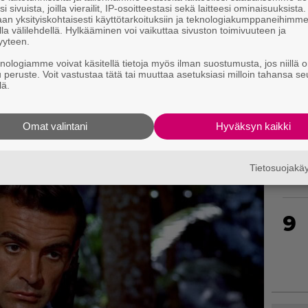
i sivuista, joilla vierailit, IP-osoitteestasi sekä laitteesi ominaisuuksista
an yksityiskohtaisesti käyttötarkoituksiin ja teknologiakumppaneihimm
la välilehdellä. Hylkääminen voi vaikuttaa sivuston toimivuuteen ja
yyteen.
7
knologiamme voivat käsitellä tietoja myös ilman suostumusta, jos niillä o
u peruste. Voit vastustaa tätä tai muuttaa asetuksiasi milloin tahansa se
lä.
Omat valintani
Hyväksyn kaikki
8
Tietosuojak
9