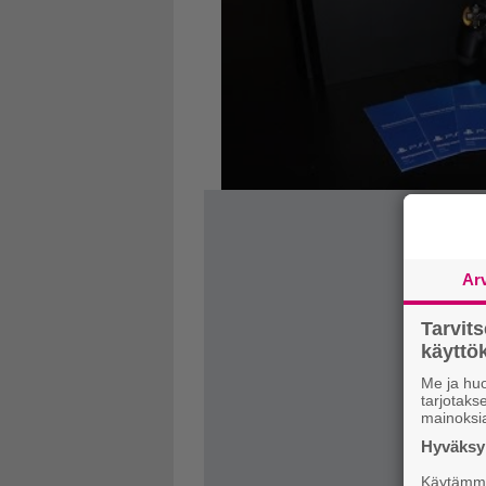
Ar
Tarvit
käytt
Me ja huo
tarjotak
mainoksi
Hyväksym
Käytämme 