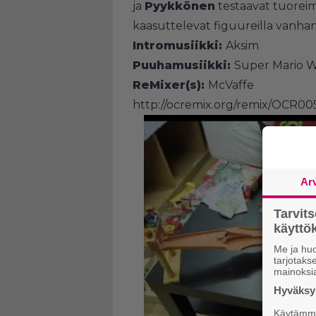
ja
Pyykkönen
testaavat tuore
kaasuttelevat figuureilla vanhan
Intromusiikki:
Aksim
Puuhamusiikki:
Super Mario Wo
ReMixer(s):
McVaffe
http://ocremix.org/remix/OCR00
Ar
Tarvit
käytt
Me ja huo
tarjotak
mainoksi
Hyväksym
Käytämme 