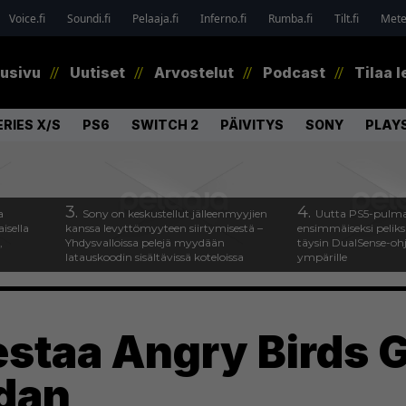
Voice.fi
Soundi.fi
Pelaaja.fi
Inferno.fi
Rumba.fi
Tilt.fi
Metel
tusivu
Uutiset
Arvostelut
Podcast
Tilaa l
RIES X/S
PS6
SWITCH 2
PÄIVITYS
SONY
PLAY
3.
4.
a
Sony on keskustellut jälleenmyyjien
Uutta PS5-pulma
isella
kanssa levyttömyyteen siirtymisestä –
ensimmäiseksi peliksi
,
Yhdysvalloissa pelejä myydään
täysin DualSense-oh
latauskoodin sisältävissä koteloissa
ympärille
estaa Angry Birds G
dan