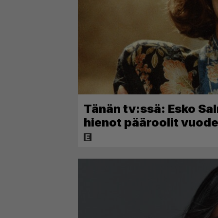
Tänän tv:ssä: Esko Sal
hienot pääroolit vuo