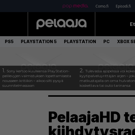
Como.fi
Episodi.fi
E
PS5
PLAYSTATION 5
PLAYSTATION
PC
XBOX SE
1.
2.
Sony kertoo kuulleensa PlayStation-
Tulevassa ajopelissä voi koke
pelilevyjen valmistuksen lopettamisesta
kyytipalveluyrittäjän arjen – joka
nousseen kritiikin – aikoo silti pysyä
matkustajalla on oma hulvaton
suunnitelmassaan
koskettava tai outo tarinansa
PelaajaHD t
kiihdytysra