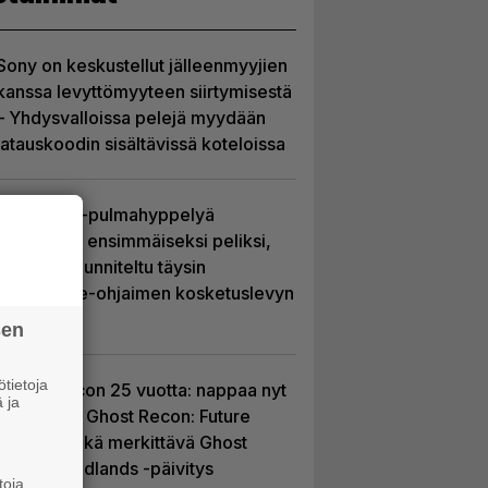
Sony on keskustellut jälleenmyyjien
kanssa levyttömyyteen siirtymisestä
– Yhdysvalloissa pelejä myydään
latauskoodin sisältävissä koteloissa
Uutta PS5-pulmahyppelyä
kuvaillaan ensimmäiseksi peliksi,
joka on suunniteltu täysin
DualSense-ohjaimen kosketuslevyn
ympärille
sen
tietoja
Ghost Recon 25 vuotta: nappaa nyt
 ja
ilmaiseksi Ghost Recon: Future
Soldier sekä merkittävä Ghost
Recon Wildlands -päivitys
toja