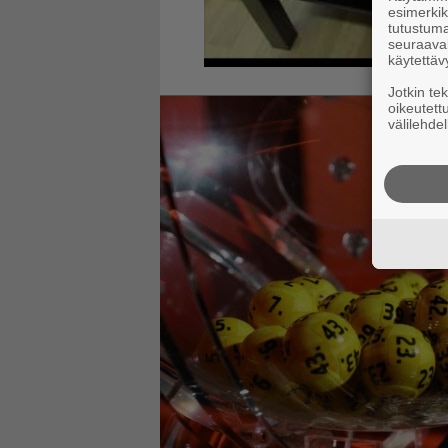
esimerkiks
tutustuma
seuraaval
käytettäv
Jotkin te
oikeutett
välilehdel