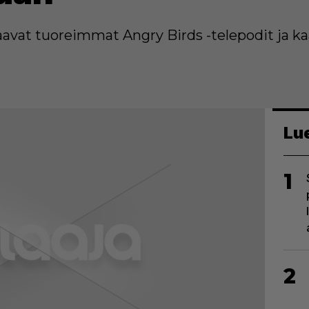
vat tuoreimmat Angry Birds -telepodit ja kaa
Lu
1
2