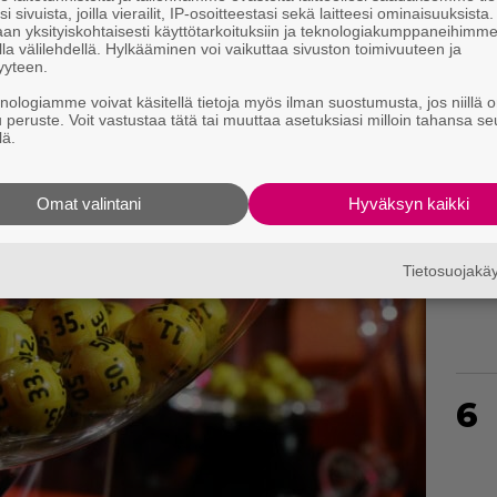
i sivuista, joilla vierailit, IP-osoitteestasi sekä laitteesi ominaisuuksista
an yksityiskohtaisesti käyttötarkoituksiin ja teknologiakumppaneihimm
4
la välilehdellä. Hylkääminen voi vaikuttaa sivuston toimivuuteen ja
yyteen.
knologiamme voivat käsitellä tietoja myös ilman suostumusta, jos niillä o
u peruste. Voit vastustaa tätä tai muuttaa asetuksiasi milloin tahansa se
lä.
Omat valintani
Hyväksyn kaikki
5
Tietosuojak
6