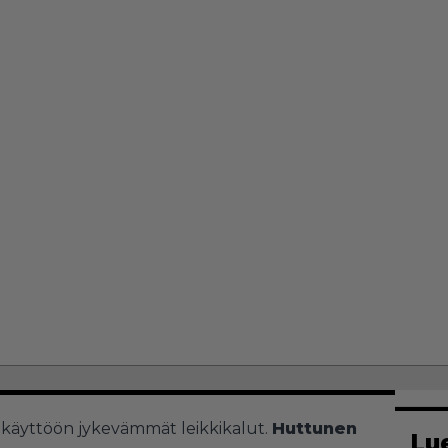
an käyttöön jykevämmät leikkikalut.
Huttunen
Lu