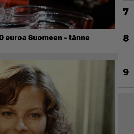
7
8
0 euroa Suomeen – tänne
9