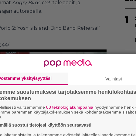
immat
Angry Birds Go!
-telepodit ja
 ajan autoradalla.
1
rld 2: Yoshi’s Island ’Dino Band Rehersal’
544/
2
vostamme yksityisyyttäsi
Valintasi
semme suostumuksesi tarjotaksemme henkilökohtai
ökokemuksen
lellisesti valitsemamme
88 teknologiakumppania
hyödynnämme henkilö
3
semme paremman käyttäjäkokemuksen sekä kohdentaaksemme sisältöä
a.
ällä suostut tietojesi käyttöön seuraavasti
laitetunnisteita ja tallennamme evästeitä laitteellesi saadaksemme tie