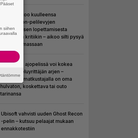
. Pääset
e
Sony kertoo kuulleensa
PlayStation-pelilevyjen
n siihen
valmistuksen lopettamisesta
uraavalla
nousseen kritiikin – aikoo silti pysyä
suunnitelmassaan
Tulevassa ajopelissä voi kokea
kyytipalveluyrittäjän arjen –
äytäntömme
jokaisella matkustajalla on oma
hulvaton, koskettava tai outo
tarinansa
Ubisoft vahvisti uuden Ghost Recon
-pelin – kutsuu pelaajat mukaan
ennakkotestiin