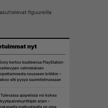
suttelevat figuureilla
etuimmat nyt
Sony kertoo kuulleensa PlayStation-
pelilevyjen valmistuksen
lopettamisesta nousseen kritiikin –
aikoo silti pysyä suunnitelmassaan
Tulevassa ajopelissä voi kokea
kyytipalveluyrittäjän arjen –
jokaisella matkustajalla on oma